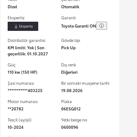
Dizel
Otomatik
Ekspertiz
Garanti
Toyota Garanti ON
İndir
Distribütör garantisi
Gövde tipi
KM limiti: Yok | Son
Pick Up
geçerlilik: 01.10.2027
Güç
Dış renk
110 kw (150 HP)
Diğerleri
Şasi numarası
Bir sonraki muayene tarihi
***********403225
19.08.2026
Motor numarası
Plaka
**20782
06ESG012
Tescil (ay/yıl)
Yetki belge no
10-2024
0600096