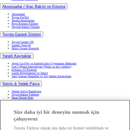
Hizmetlerimiz
Hizmetlerimiz
Satış Sonrası Hizmetler
2. El Araçlar
Online Servis Randevusu
Toyota Finans
Kredi Hesaplama Aracı
Aksesuarlar / Araç Bakım ve Koruma
Aksesuarlar
Toyota ProTect
Taşıma Aksesuarları
Boya Koruma Filmleri
Orijinal Bakım Ürünleri
Toyota Garanti Sistemi
Toyota Garanti ON
Garanti Spesiyal
Hibrit Sistem Kontrolü
Yararlı Kaynaklar
Apple Car Play ve Android Auto Uygulaması Hakkında
Geri Çağırma Kampanyası
(Opens in new window)
Kullanıcı El Kitapları
Lastik Bilgilendirme ve Tamiri
Size daha iyi bir deneyim sunmak için
Satış Sonrası Hizmetler ve Yol Yardım Kitapçıkları
çalışıyoruz
Servis & Yedek Parça
Toyota Türkiye olarak size daha iyi hizmet verebilmek ve
Online Servis Randevusu