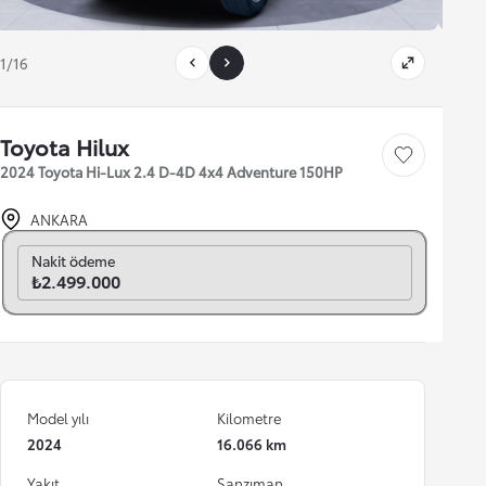
1/16
Toyota Hilux
Save car
2024 Toyota Hi-Lux 2.4 D-4D 4x4 Adventure 150HP
ANKARA
Aylık seç
Nakit ödeme
₺2.499.000
Model yılı
Kilometre
2024
16.066 km
Yakıt
Şanzıman