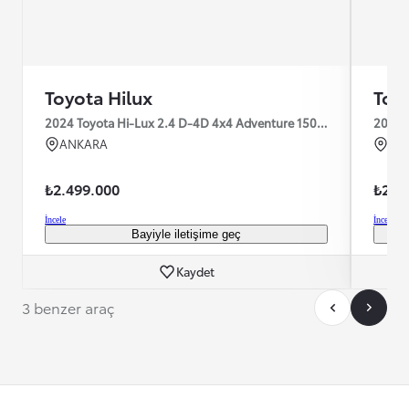
Toyota Hilux
Toy
2024 Toyota Hi-Lux 2.4 D-4D 4x4 Adventure 150HP
2024 
ANKARA
AN
Model yılı
Kilometre
Model 
2024
16.494 km
Yakıt
Şanzıman
Yakıt
Dizel
Otomatik
Daha fazla göster
₺2.499.000
₺2.4
İncele
İncele
Bayiyle iletişime geç
Kaydet