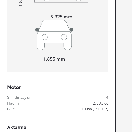
1.815
Height
Length
5.325
mm
Width
1.855
mm
Motor
Silindir sayısı
4
Hacim
2.393
cc
Güç
110
kw (150 HP)
Aktarma