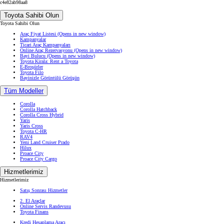
birlikte, sitede mevcut ya da oluşabilecek hatalar ile ilgili herhangi bir garanti
verilmemektedir. Toyota dilediği zaman sitenin içeriğini, Müşteri’lere sunulan ilanı
dilediği zaman değiştirme ya da sona erdirme hakkına sahiptir.
POST https://usc-webcomponents.toyota-europe.com/v1/used-stock-cars/tr/tr?
brand=toyota&uscContext=used&uscEnv=production&vehicleForSaleId=84cd31de-ee67-4b5c-9700-
c4e82ab98aa8
Toyota Sahibi Olun
Toyota Sahibi Olun
Araç Fiyat Listesi
(Opens in new window)
Kampanyalar
Ticari Araç Kampanyaları
Online Araç Rezervasyonu
(Opens in new window)
Bayi Bulucu
(Opens in new window)
Toyota Kirala: Rent a Toyota
E-Broşürler
Toyota Filo
Bayinizle Görüntülü Görüşün
Tüm Modeller
Corolla
Corolla Hatchback
Corolla Cross Hybrid
Yaris
Yaris Cross
Toyota C-HR
RAV4
Yeni Land Cruiser Prado
Hilux
Proace City
Proace City Cargo