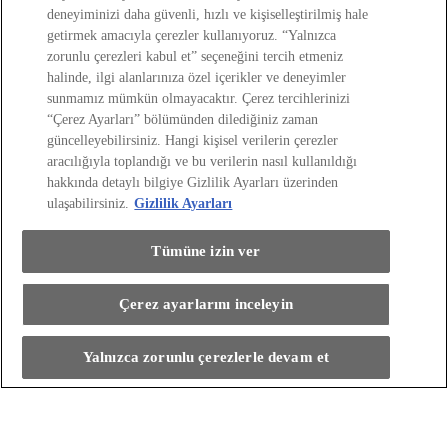
Toyota Bakım Paketleri
deneyiminizi daha güvenli, hızlı ve kişiselleştirilmiş hale
Hasar Destek Hattı
Toyota Asistanım
getirmek amacıyla çerezler kullanıyoruz. “Yalnızca
Toyota Kasko
Orijinal Yedek Parça
zorunlu çerezleri kabul et” seçeneğini tercih etmeniz
Orijinal Yağlar
Servis Vale Hizmeti
halinde, ilgi alanlarınıza özel içerikler ve deneyimler
Eski Dostlar Programı
(Opens in new window)
sunmamız mümkün olmayacaktır. Çerez tercihlerinizi
Toyota Türkiye'yi Keşfedin
“Çerez Ayarları” bölümünden dilediğiniz zaman
Toyota Türkiye'yi Keşfedin
güncelleyebilirsiniz. Hangi kişisel verilerin çerezler
Toyota'da Kariyer
Sosyal Sorumluluk Projelerimiz
aracılığıyla toplandığı ve bu verilerin nasıl kullanıldığı
Bize Ulaşın
Haberler ve Etkinlikler
hakkında detaylı bilgiye Gizlilik Ayarları üzerinden
ÖTV Muafiyetli Araçlar
Hibrit Arabalar
ulaşabilirsiniz.
Gizlilik Ayarları
Hafif Ticari: Toyota Professional
SUV
Toyota Blog
(Opens in new window)
Ağaçlandırma Seferberliği
(Opens in new window)
Tümüne izin ver
Yasal Bilgilendirme
Yasal Bilgilendirme
Çerez ayarlarını inceleyin
Yasal Uyarı ve Bilgilendirme
Çerez Politikası
Kişisel Verilerin Korunması
Bu araçla ilgileniyorum
Kişisel Veri Paylaşımı ve İletişim İzni
Bilgi Toplumu Hizmetleri
(Opens in new window)
Yalnızca zorunlu çerezlerle devam et
TAKATA Hava Yastığı Geri Çağırma
Discover your car
Yakıt Ekonomisi ve CO2 Emisyonu
Kalite Standartları
Pazarlama Faaliyetleri İçin Açık Rıza
Web Erişilebilirlik Beyanı