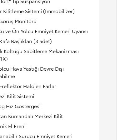
fort" Tip Süspansiyon
 Kilitleme Sistemi (Immobilizer)
 Görüş Monitörü
ü ve Ön Yolcu Emniyet Kemeri Uyarısı
Kafa Başlıkları (3 adet)
k Koltuğu Sabitleme Mekanizması
FIX)
lcu Hava Yastığı Devre Dışı
abilme
-reflektör Halojen Farlar
zi Kilit Sistemi
og Hız Göstergesi
an Kumandalı Merkezi Kilit
ik El Freni
anabilir Sürücü Emniyet Kemeri