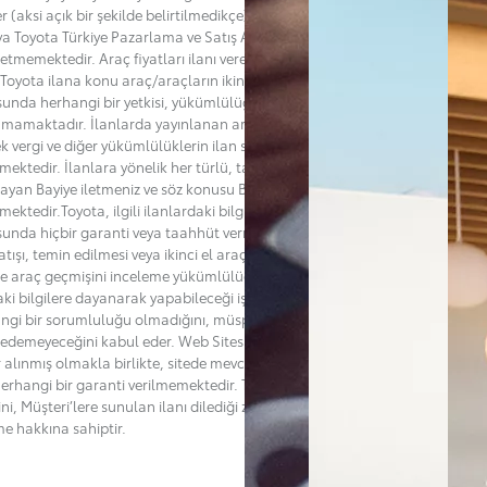
er (aksi açık bir şekilde belirtilmedikçe) bir satış teklifi değildir ve Bayi
ya Toyota Türkiye Pazarlama ve Satış A.Ş.’nin ("Toyota”) adına bir taahhüt
l etmemektedir. Araç fiyatları ilanı veren Bayi tarafından belirlenmekte
Toyota ilana konu araç/araçların ikinci el satış fiyatlarını belirleme
unda herhangi bir yetkisi, yükümlülüğü ve sorumluluğu
mamaktadır. İlanlarda yayınlanan araçların satışlarına esas teşkil
k vergi ve diğer yükümlülüklerin ilan sahibi Bayiden öğrenilmesi
ektedir. İlanlara yönelik her türlü, talep, soru veya şikayetlerinizi ilanı
layan Bayiye iletmeniz ve söz konusu Bayiden destek almanız
mektedir.Toyota, ilgili ilanlardaki bilgilerin doğruluğu ya da güncelliği
unda hiçbir garanti veya taahhüt vermemektedir. Toyota’nın ilana konu
tışı, temin edilmesi veya ikinci el araçla ilgili bakım, kaza veya başka bir
de araç geçmişini inceleme yükümlülüğü de bulunmamaktadır. Müşteri,
aki bilgilere dayanarak yapabileceği işlemler bakımından Toyota'nın
ngi bir sorumluluğu olmadığını, müspet veya menfi herhangi bir zarar
 edemeyeceğini kabul eder. Web Sitesi'nin hatasız olması için her türlü
r alınmış olmakla birlikte, sitede mevcut ya da oluşabilecek hatalar ile
i herhangi bir garanti verilmemektedir. Toyota dilediği zaman sitenin
ğini, Müşteri’lere sunulan ilanı dilediği zaman değiştirme ya da sona
me hakkına sahiptir.