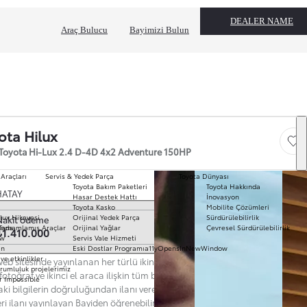
DEALER NAME
Araç Bulucu
Bayimizi Bulun
ota Hilux
Save
Toyota Hi-Lux 2.4 D-4D 4x2 Adventure 150HP
 Araçları
Servis & Yedek Parça
Toyota Dünyası
Toyota Bakım Paketleri
Toyota Hakkında
T
HATAY
Hasar Destek Hattı
İnovasyon
mo
Toyota Kasko
Mobilite Çözümleri
Ha
k seç
lux Hikayesi
Orijinal Yedek Parça
Sürdürülebilirlik
Nakit ödeme
To
ında
Tamamlamış Araçlar
Orijinal Yağlar
Çevresel Sürdürülebilirlik
₺1.410.000
Pr
ow
Servis Vale Hizmeti
S
ın
Eski Dostlar Programı
a11yOpensInNewWindow
Hi
ve etkinlikler
eb sitesinde yayınlanan her türlü ikinci el araç ilanına ilişkin açıklama,
Ar
rumluluk projelerimiz
 fotoğraf ve ikinci el araca ilişkin tüm bilgiler ilanı yayınlayan Bayi’ye aittir.
r Impossible
Fi
aki bilgilerin doğruluğundan ilanı veren Bayi sorumludur. Güncel ve nihai
li
eri ilanı yayınlayan Bayiden öğrenebilirsiniz. Web Sitesi'nde yer alan