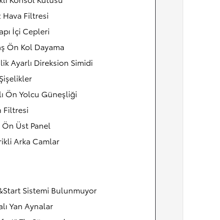
 Hava Filtresi
pı İçi Cepleri
ş Ön Kol Dayama
lik Ayarlı Direksion Simidi
Şişelikler
ı Ön Yolcu Güneşliği
 Filtresi
 Ön Üst Panel
rikli Arka Camlar
&Start Sistemi Bulunmuyor
alı Yan Aynalar