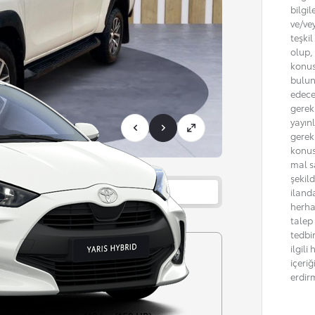
bilgil
ve/ve
teşki
olup, 
konus
bulun
edece
gerekm
yayın
gerek
konus
mal sa
şekil
Bayi bilgisi
iland
herha
talep
tedbi
ilgil
Şanzıman
içeri
Otomatik
erdir
Güç