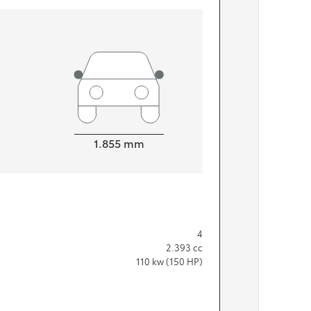
Width
1.855
mm
4
2.393
cc
110
kw (150 HP)