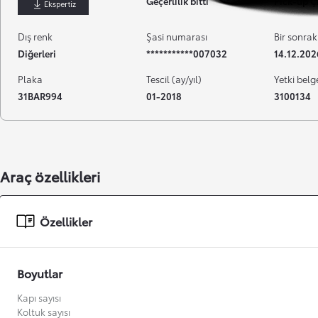
Geçerlilik bitti
Pick-up Ç
İndir
Dış renk
Şasi numarası
Bir sonrak
Diğerleri
***********007032
14.12.202
Plaka
Tescil (ay/yıl)
Yetki belg
31BAR994
01-2018
3100134
Araç özellikleri
Başlangıç fiyatı
Özellikler
Boyutlar
Kapı sayısı
Koltuk sayısı