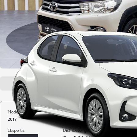
Genel bakış
Araç özellikleri
Model yılı
Kilometre
Yakıt
2017
112.400 km
Dizel
Ekspertiz
Distribütör garantisi
Gövde tipi