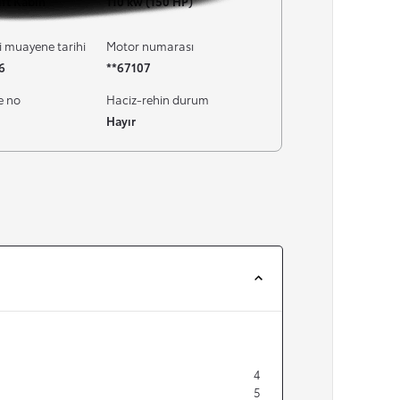
ift Kabin
110 kw (150 HP)
i muayene tarihi
Motor numarası
6
**67107
e no
Haciz-rehin durum
Hayır
4
5