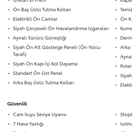
Ön Baş Üstü Tutma Kolları
Temiz
Elektrikli Ön Camlar
Ön Ka
Siyah Çerçeveli Ön Havalandırma Izgaraları
Kuma
Aynalı Sürücü Güneşliği
Derin
Siyah Ön Alt Gösterge Paneli (Ön Yolcu
Arka 
Tarafı)
Aynal
Siyah Ön Kapı İçi Kol Dayama
Polen
Yeni RAV4
HYBRID
Standart Ön Üst Panel
Siyah
İlk siz haberdar olun
Arka Baş Üstü Tutma Kolları
Elekt
Güvenlik
Cam Suyu Seviye Uyarısı
Stop
7 Hava Yastığı
Isıtm