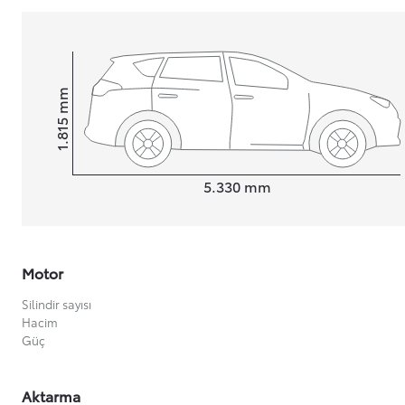
Yeni Hilux Yakında
mm
Haberdar olun
1.815
Height
Length
5.330
mm
Motor
Silindir sayısı
Hacim
Güç
Aktarma