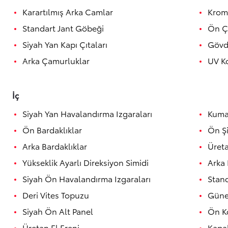
Karartılmış Arka Camlar
Krom
Standart Jant Göbeği
Ön Ç
Siyah Yan Kapı Çıtaları
Gövd
Arka Çamurluklar
UV Ko
İç
Siyah Yan Havalandırma Izgaraları
Kuma
Ön Bardaklıklar
Ön Şi
Arka Bardaklıklar
Üreta
Yükseklik Ayarlı Direksiyon Simidi
Arka 
Siyah Ön Havalandırma Izgaraları
Stand
Deri Vites Topuzu
Güne
Siyah Ön Alt Panel
Ön K
Üretan El Freni
Kapak