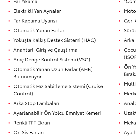
Far Yıkama
"Com
Elektrikli Yan Aynalar
Motor
Far Kapama Uyarısı
Geri
Otomatik Yanan Farlar
Sürüc
Yokuşta Kalkış Destek Sistemi (HAC)
Arka 
Anahtarlı Giriş ve Çalıştırma
Çocu
(ISO
Araç Denge Kontrol Sistemi (VSC)
Ön Yo
Otomatik Yanan Uzun Farlar (AHB)
Bırak
Bulunmuyor
Multi
Otomatik Hız Sabitleme Sistemi (Cruise
Control)
Merke
Arka Stop Lambaları
Anal
Ayarlanabilir Ön Yolcu Emniyet Kemeri
Uzakt
Renkli TFT Ekran
Mekan
Ön Sis Farları
Ayarl