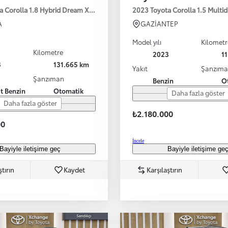
a Corolla 1.8 Hybrid Dream X-Pack e-CVT 140HP
2023 Toyota Corolla 1.5 Multi
A
GAZİANTEP
Model yılı
Kilometr
Kilometre
2023
1
3
131.665 km
Yakıt
Şanzım
Şanzıman
Benzin
O
it Benzin
Otomatik
Daha fazla göster
Daha fazla göster
₺2.180.000
00
İncele
Bayiyle iletişime geç
Bayiyle iletişime ge
ştırın
Kaydet
Karşılaştırın