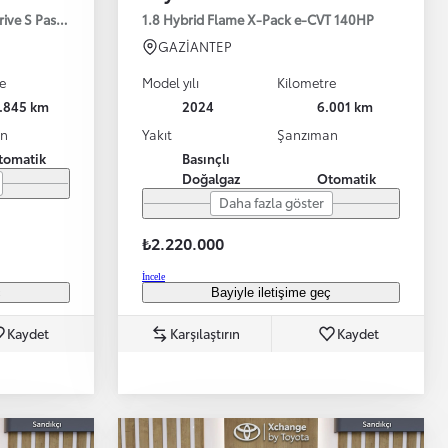
drive S Passion X-Pack 125HP
1.8 Hybrid Flame X-Pack e-CVT 140HP
GAZİANTEP
e
Model yılı
Kilometre
1.845 km
2024
6.001 km
an
Yakıt
Şanzıman
tomatik
Basınçlı
Doğalgaz
Otomatik
Bayinizle görüntülü görüşün
Toyota kirala: Rent a Toyota
Daha fazla göster
₺2.220.000
İncele
ç
Bayiyle iletişime geç
Kaydet
Karşılaştırın
Kaydet
TAKATA