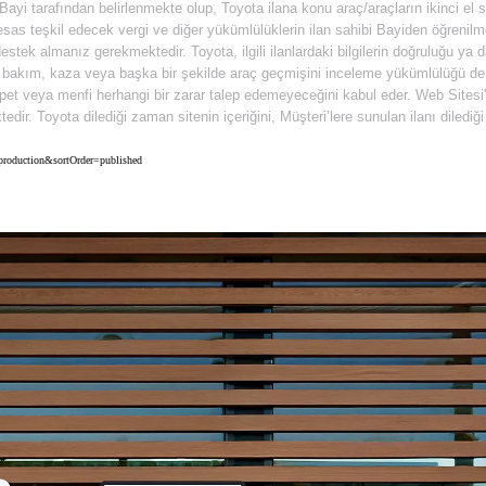
n Bayi tarafından belirlenmekte olup, Toyota ilana konu araç/araçların ikinci el
as teşkil edecek vergi ve diğer yükümlülüklerin ilan sahibi Bayiden öğrenilmes
stek almanız gerekmektedir. Toyota, ilgili ilanlardaki bilgilerin doğruluğu ya
gili bakım, kaza veya başka bir şekilde araç geçmişini inceleme yükümlülüğü d
t veya menfi herhangi bir zarar talep edemeyeceğini kabul eder. Web Sitesi'nin
ktedir. Toyota dilediği zaman sitenin içeriğini, Müşteri’lere sunulan ilanı dile
=production&sortOrder=published