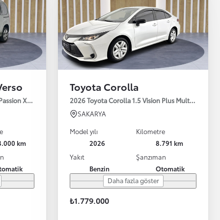
Verso
Toyota Corolla
 Passion X-Pack 130HP
2026 Toyota Corolla 1.5 Vision Plus Multidrive S 
SAKARYA
e
Model yılı
Kilometre
3.000 km
2026
8.791 km
an
Yakıt
Şanzıman
tomatik
Benzin
Otomatik
Daha fazla göster
₺1.779.000