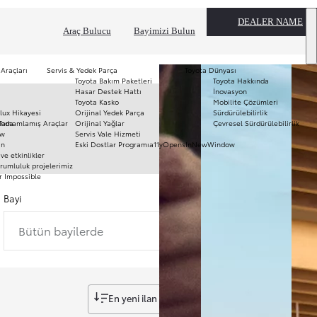
DEALER NAME
Araç Bulucu
Bayimizi Bulun
 Araçları
Servis & Yedek Parça
Toyota Dünyası
Toyota Bakım Paketleri
Toyota Hakkında
T
Hasar Destek Hattı
İnovasyon
mo
Toyota Kasko
Mobilite Çözümleri
Ha
lux Hikayesi
Orijinal Yedek Parça
Sürdürülebilirlik
To
ında
Tamamlamış Araçlar
Orijinal Yağlar
Çevresel Sürdürülebilirlik
Pr
ow
Servis Vale Hizmeti
S
ın
Eski Dostlar Programı
a11yOpensInNewWindow
Hi
ve etkinlikler
Ar
rumluluk projelerimiz
r Impossible
Fi
li
Bayi
Bütün bayilerde
En yeni ilan