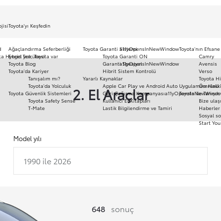
jisi
Toyota'yı Keşfedin
d
Ağaçlandırma Seferberliği
Toyota Garanti Sistemi
a11yOpensInNewWindow
Toyota'nın Efsane
ota Hybrid Tecrübesi
Engel yok, Toyota var
Toyota Garanti ON
Camry
Toyota Blog
Garanti Spesiyal
a11yOpensInNewWindow
Avensis
Toyota'da Kariyer
Hibrit Sistem Kontrolü
Verso
Tanışalım mı?
Yararlı Kaynaklar
Toyota Hi
Toyota'da Yolculuk
Apple Car Play ve Android Auto Uygulaması Hakk
Ömrünü 
2. El Araçlar
Toyota Güvenlik Sistemleri
Geri Çağırma Kampanyası
a11yOpensInNewWind
Toyota ile Tanışın
Toyota Safety Sense
Kullanıcı El Kitapları
Bize ulaş
T-Mate
Lastik Bilgilendirme ve Tamiri
Haberler 
Sosyal so
Start You
Model yılı
1990 ile 2026
648
sonuç