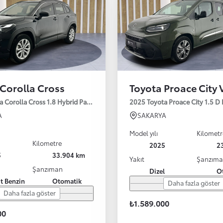
Corolla Cross
Toyota Proace City 
a Corolla Cross 1.8 Hybrid Passion e-CVT 140HP
2025 Toyota Proace City 1.5 D
A
SAKARYA
Model yılı
Kilometr
Kilometre
2025
2
5
33.904 km
Yakıt
Şanzım
Şanzıman
Dizel
O
it Benzin
Otomatik
Daha fazla göster
Daha fazla göster
₺1.589.000
00