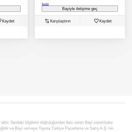
İncele
ç
Bayiyle iletişime geç
Kaydet
Karşılaştırın
Kaydet
e aittir. İlandaki bilgilerin doğruluğundan ilanı veren Bayi sorumludur.
fi değildir ve Bayi ve/veya Toyota Türkiye Pazarlama ve Satış A.Ş.’nin