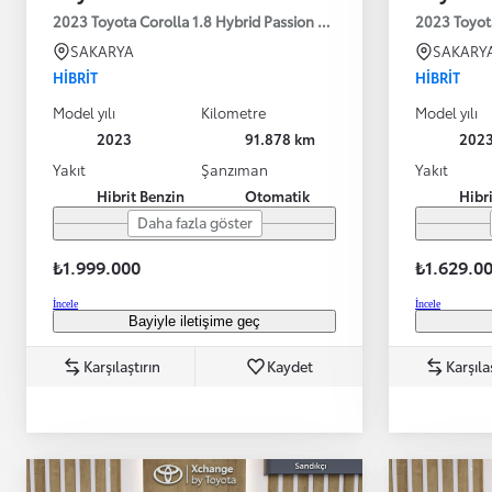
2023 Toyota Corolla 1.8 Hybrid Passion X-Pack E-CVT 140HP
2023 Toyot
SAKARYA
SAKARY
HIBRIT
HIBRIT
Model yılı
Kilometre
Model yılı
2023
91.878 km
202
Yakıt
Şanzıman
Yakıt
Hibrit Benzin
Otomatik
Hibr
Daha fazla göster
₺1.999.000
₺1.629.0
İncele
İncele
Bayiyle iletişime geç
Karşılaştırın
Kaydet
Karşıla