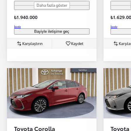
Daha fazla göster
₺1.940.000
₺1.629.0
İncele
İncele
Bayiyle iletişime geç
Başlangıç fiyatı
Karşılaştırın
Kaydet
Karşıla
Yeni Hilux Yakında
Haberdar olun
Toyota Corolla
Toyota