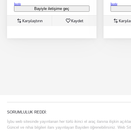
İncele
İncele
Bayiyle iletişime geç
Karşılaştırın
Kaydet
Karşıla
SORUMLULUK REDDI:
İşbu web sitesinde yayınlanan her türlü ikinci el araç ilanına ilişkin açıklam
Güncel ve nihai bilgileri ilanı yayınlayan Bayiden öğrenebilirsiniz. Web Sit