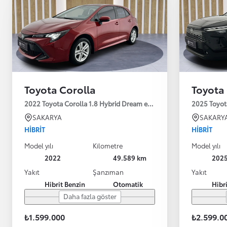
Toyota Corolla
Toyota 
2022 Toyota Corolla 1.8 Hybrid Dream e-CVT 122HP
2025 Toyot
SAKARYA
SAKARY
HIBRIT
HIBRIT
Model yılı
Kilometre
Model yılı
2022
49.589 km
202
Yakıt
Şanzıman
Yakıt
Hibrit Benzin
Otomatik
Hibr
Daha fazla göster
₺1.599.000
₺2.599.0