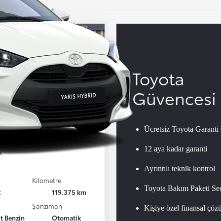
Toyota
Güvencesi
 Corolla
Ücretsiz Toyota Garant
a Corolla 1.8 Hybrid Flame E-CVT 122HP
12 aya kadar garanti
A
Ayrıntılı teknik kontrol
Kilometre
Toyota Bakım Paketi Seç
2
119.375 km
Şanzıman
Kişiye özel finansal çöz
it Benzin
Otomatik