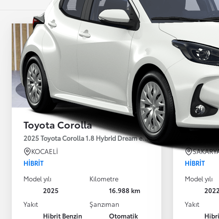
Toyota Corolla
Toyota
2025 Toyota Corolla 1.8 Hybrid Dream e-CVT 140HP
2022 Toyot
KOCAELİ
SAKARY
HIBRIT
HIBRIT
Model yılı
Kilometre
Model yılı
2025
16.988 km
202
Yakıt
Şanzıman
Yakıt
Hibrit Benzin
Otomatik
Hibr