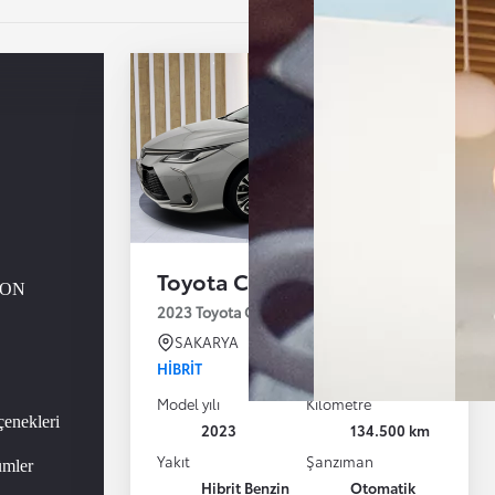
Toyota Corolla
i ON
2023 Toyota Corolla 1.8 Hybrid Passion X-Pack E
SAKARYA
HIBRIT
Model yılı
Kilometre
enekleri
2023
134.500 km
Yakıt
Şanzıman
ümler
Hibrit Benzin
Otomatik