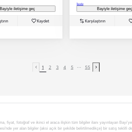
İncele
Bayiyle iletişime geç
Bayiyle iletişime ge
ştırın
Kaydet
Karşılaştırın
...
1
2
3
4
5
55
Previous page
Next page
a, fiyat, fotoğraf ve ikinci el araca ilişkin tüm bilgiler ilanı yayınlayan Bayi’y
esi'nde yer alan bilgiler (aksi açık bir şekilde belirtilmedikçe) bir satış tekli