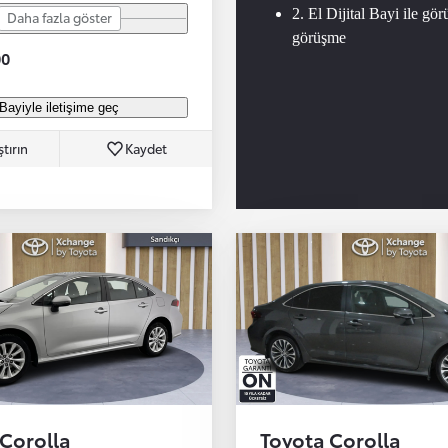
2. El Dijital Bayi ile gör
Daha fazla göster
görüşme
00
Bayiyle iletişime geç
ştırın
Kaydet
 Corolla
Toyota Corolla