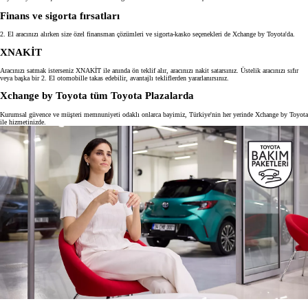
Finans ve sigorta fırsatları
2. El aracınızı alırken size özel finansman çözümleri ve sigorta-kasko seçenekleri de Xchange by Toyota'da.
XNAKİT
Aracınızı satmak isterseniz XNAKİT ile anında ön teklif alır, aracınızı nakit satarsınız. Üstelik aracınızı sıfır
veya başka bir 2. El otomobille takas edebilir, avantajlı tekliflerden yararlanırsınız.
Xchange by Toyota tüm Toyota Plazalarda
Kurumsal güvence ve müşteri memnuniyeti odaklı onlarca bayimiz, Türkiye'nin her yerinde Xchange by Toyota
ile hizmetinizde.