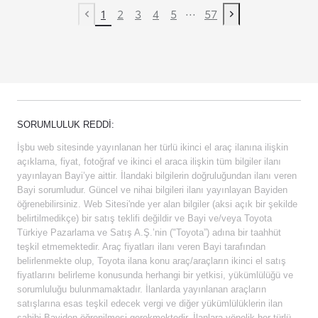
...
1
2
3
4
5
57
Previous page
Next page
SORUMLULUK REDDI:
İşbu web sitesinde yayınlanan her türlü ikinci el araç ilanına ilişkin
açıklama, fiyat, fotoğraf ve ikinci el araca ilişkin tüm bilgiler ilanı
yayınlayan Bayi’ye aittir. İlandaki bilgilerin doğruluğundan ilanı veren
Bayi sorumludur. Güncel ve nihai bilgileri ilanı yayınlayan Bayiden
öğrenebilirsiniz. Web Sitesi'nde yer alan bilgiler (aksi açık bir şekilde
belirtilmedikçe) bir satış teklifi değildir ve Bayi ve/veya Toyota
Türkiye Pazarlama ve Satış A.Ş.’nin ("Toyota”) adına bir taahhüt
teşkil etmemektedir. Araç fiyatları ilanı veren Bayi tarafından
belirlenmekte olup, Toyota ilana konu araç/araçların ikinci el satış
fiyatlarını belirleme konusunda herhangi bir yetkisi, yükümlülüğü ve
sorumluluğu bulunmamaktadır. İlanlarda yayınlanan araçların
satışlarına esas teşkil edecek vergi ve diğer yükümlülüklerin ilan
sahibi Bayiden öğrenilmesi gerekmektedir. İlanlara yönelik her türlü,