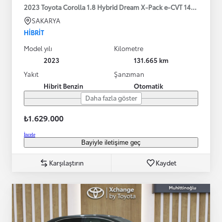
2023 Toyota Corolla 1.8 Hybrid Dream X-Pack e-CVT 140HP
SAKARYA
HIBRIT
Model yılı
Kilometre
2023
131.665 km
Yakıt
Şanzıman
Hibrit Benzin
Otomatik
Daha fazla göster
₺1.629.000
İncele
Bayiyle iletişime geç
Karşılaştırın
Kaydet