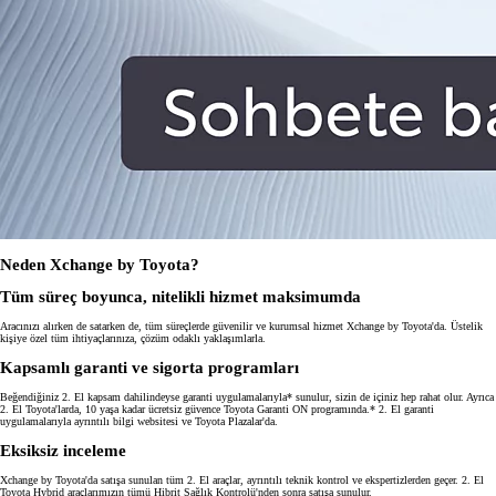
Neden Xchange by Toyota?
Tüm süreç boyunca, nitelikli hizmet maksimumda
Aracınızı alırken de satarken de, tüm süreçlerde güvenilir ve kurumsal hizmet Xchange by Toyota'da. Üstelik
kişiye özel tüm ihtiyaçlarınıza, çözüm odaklı yaklaşımlarla.
Kapsamlı garanti ve sigorta programları
Beğendiğiniz 2. El kapsam dahilindeyse garanti uygulamalarıyla* sunulur, sizin de içiniz hep rahat olur. Ayrıca
2. El Toyota'larda, 10 yaşa kadar ücretsiz güvence Toyota Garanti ON programında.* 2. El garanti
uygulamalarıyla ayrıntılı bilgi websitesi ve Toyota Plazalar'da.
Eksiksiz inceleme
Xchange by Toyota'da satışa sunulan tüm 2. El araçlar, ayrıntılı teknik kontrol ve ekspertizlerden geçer. 2. El
Toyota Hybrid araçlarımızın tümü Hibrit Sağlık Kontrolü'nden sonra satışa sunulur.