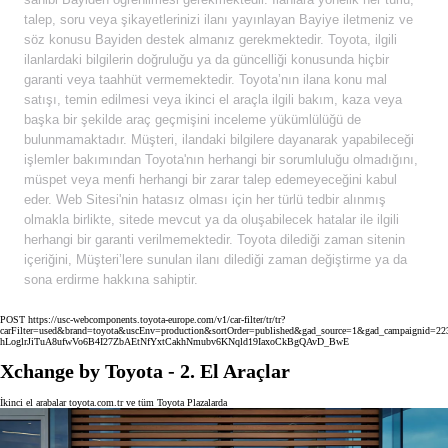
talep, soru veya şikayetlerinizi ilanı yayınlayan Bayiye iletmeniz ve
söz konusu Bayiden destek almanız gerekmektedir. Toyota, ilgili
ilanlardaki bilgilerin doğruluğu ya da güncelliği konusunda hiçbir
garanti veya taahhüt vermemektedir. Toyota’nın ilana konu mal
satışı, temin edilmesi veya ikinci el araçla ilgili bakım, kaza veya
başka bir şekilde araç geçmişini inceleme yükümlülüğü de
bulunmamaktadır. Müşteri, ilandaki bilgilere dayanarak yapabileceği
işlemler bakımından Toyota'nın herhangi bir sorumluluğu olmadığını,
müspet veya menfi herhangi bir zarar talep edemeyeceğini kabul
eder. Web Sitesi'nin hatasız olması için her türlü tedbir alınmış
olmakla birlikte, sitede mevcut ya da oluşabilecek hatalar ile ilgili
herhangi bir garanti verilmemektedir. Toyota dilediği zaman sitenin
içeriğini, Müşteri’lere sunulan ilanı dilediği zaman değiştirme ya da
sona erdirme hakkına sahiptir.
POST https://usc-webcomponents.toyota-europe.com/v1/car-filter/tr/tr?
carFilter=used&brand=toyota&uscEnv=production&sortOrder=published&gad_source=1&gad_campaig
hLoglrJiTuA8ufwVo6B4I27ZbAEtNfYxtCakhNmubv6KNqld19IaxoCkBgQAvD_BwE
Xchange by Toyota - 2. El Araçlar
İkinci el arabalar toyota.com.tr ve tüm Toyota Plazalarda