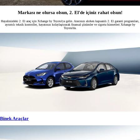
Markası ne olursa olsun, 2. El'de içiniz rahat olsun!
Hayalinizdeki 2. El araç için Xchange by Toyota'ya gelin. Aracınızı alırken kapsamlı 2. El garanti programları,
ayrıntılı teknik kontroller, hayatınızı kolaylaştıracak finansal çözümler ve sigorta hizmetleri Xchange by
Toyota'da.
Binek Araçlar