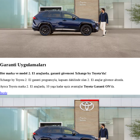
Garanti Uygulamaları
Her marka ve model 2. El araçlarda, garanti güvencesi Xchange by Toyota’da!
Xchange by Toyota 2. El garanti programıyla, kapsam dahilinde olan 2. El araçlar güvence altında.
Ayrıca Toyota marka 2. El araçlarda, 10 yaşa kadar eşsiz avantajlar
Toyota Garanti ON
’da.
İncele