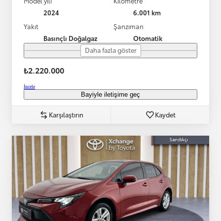
Model yılı
Kilometre
2024
6.001 km
Yakıt
Şanzıman
Basınçlı Doğalgaz
Otomatik
Daha fazla göster
₺2.220.000
İncele
Bayiyle iletişime geç
Karşılaştırın
Kaydet