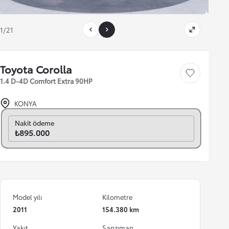
1/21
Toyota Corolla
Save car
1.4 D-4D Comfort Extra 90HP
KONYA
Aylık seç
Nakit ödeme
₺895.000
Model yılı
Kilometre
2011
154.380 km
Yakıt
Şanzıman