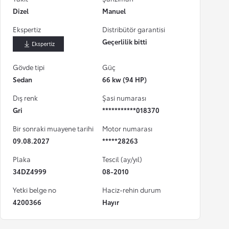
Dizel
Manuel
Ekspertiz
Distribütör garantisi
Geçerlilik bitti
İndir
Gövde tipi
Güç
Sedan
66 kw (94 HP)
Dış renk
Şasi numarası
Gri
***********018370
Bir sonraki muayene tarihi
Motor numarası
09.08.2027
*****28263
Plaka
Tescil (ay/yıl)
34DZ4999
08-2010
Yetki belge no
Haciz-rehin durum
4200366
Hayır