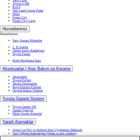
Yaris Cross
Toyota C-HR
RAV4
Yeni Land Cruiser Prado
Hilux
Proace City
Proace City Cargo
Hizmetlerimiz
Hizmetlerimiz
Satış Sonrası Hizmetler
2. El Araçlar
Online Servis Randevusu
Toyota Finans
Kredi Hesaplama Aracı
Aksesuarlar / Araç Bakım ve Koruma
Aksesuarlar
Toyota ProTect
Taşıma Aksesuarları
Boya Koruma Filmleri
Orijinal Bakım Ürünleri
Toyota Garanti Sistemi
Toyota Garanti ON
Garanti Spesiyal
Hibrit Sistem Kontrolü
Yararlı Kaynaklar
Apple Car Play ve Android Auto Uygulaması Hakkında
Geri Çağırma Kampanyası
(Opens in new window)
Kullanıcı El Kitapları