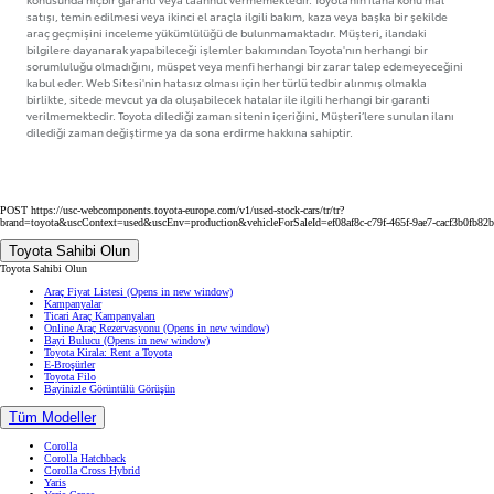
satışı, temin edilmesi veya ikinci el araçla ilgili bakım, kaza veya başka bir şekilde
araç geçmişini inceleme yükümlülüğü de bulunmamaktadır. Müşteri, ilandaki
bilgilere dayanarak yapabileceği işlemler bakımından Toyota'nın herhangi bir
sorumluluğu olmadığını, müspet veya menfi herhangi bir zarar talep edemeyeceğini
kabul eder. Web Sitesi'nin hatasız olması için her türlü tedbir alınmış olmakla
birlikte, sitede mevcut ya da oluşabilecek hatalar ile ilgili herhangi bir garanti
verilmemektedir. Toyota dilediği zaman sitenin içeriğini, Müşteri’lere sunulan ilanı
dilediği zaman değiştirme ya da sona erdirme hakkına sahiptir.
POST https://usc-webcomponents.toyota-europe.com/v1/used-stock-cars/tr/tr?
brand=toyota&uscContext=used&uscEnv=production&vehicleForSaleId=ef08af8c-c79f-465f-9ae7-cacf3b0fb82b
Toyota Sahibi Olun
Toyota Sahibi Olun
Araç Fiyat Listesi
(Opens in new window)
Kampanyalar
Ticari Araç Kampanyaları
Online Araç Rezervasyonu
(Opens in new window)
Bayi Bulucu
(Opens in new window)
Toyota Kirala: Rent a Toyota
E-Broşürler
Toyota Filo
Bayinizle Görüntülü Görüşün
Tüm Modeller
Corolla
Corolla Hatchback
Corolla Cross Hybrid
Yaris