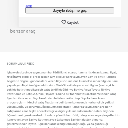
İncele
Bayiyle iletişime geç
Kaydet
1 benzer araç
SORUMLULUK REDDI
İşbu web sitesinde yayınlanan her türlü ikinci el araç ilanına ilişkin açıklama, fiyat,
fotoğraf ve ikinci el araca ilişkin tüm bilgiler ilanı yayınlayan Bayi’ye aittir. İlandaki
bilgilerin doğruluğundan ilanı veren Bayi sorumludur. Güncel ve nihai bilgileri ilanı
yayınlayan Bayiden öğrenebilirsiniz. Web Sitesi'nde yer alan bilgiler (aksi açık bir
şekilde belirtilmedikçe) bir satış teklifi değildir ve Bayi ve/veya Toyota Türkiye
Pazarlama ve Satış A.Ş.’nin ("Toyota”) adına bir taahhüt teşkil etmemektedir. Araç
fiyatları ilanı veren Bayi tarafından belirlenmekte olup, Toyota ilana konu
araç/araçların ikinci el satış fiyatlarını belirleme konusunda herhangi bir yetkisi,
yükümlülüğü ve sorumluluğu bulunmamaktadır. İlanlarda yayınlanan araçların
satışlarına esas teşkil edecek vergi ve diğer yükümlülüklerin ilan sahibi Bayiden
öğrenilmesi gerekmektedir. İlanlara yönelik her türlü, talep, soru veya şikayetlerinizi
ilanı yayınlayan Bayiye iletmeniz ve söz konusu Bayiden destek almanız
gerekmektedir.Toyota, ilgili ilanlardaki bilgilerin doğruluğu ya da güncelliği
konusunda hiçbir garanti veya taahhüt vermemektedir. Toyota’nın ilana konu mal