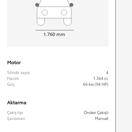
Width
1.760
mm
Motor
Silindir sayısı
4
Hacim
1.364
cc
Güç
66
kw (94 HP)
Aktarma
Çekiş tipi
Önden Çekişli
Şanzıman
Manuel