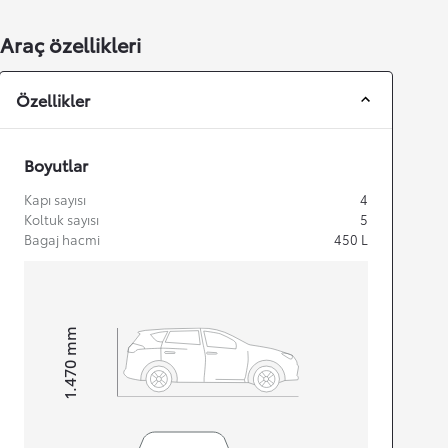
Araç özellikleri
Özellikler
Boyutlar
Kapı sayısı
4
Koltuk sayısı
5
Bagaj hacmi
450
L
mm
1.470
Height