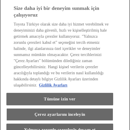
Lastik Bilgilendirme ve Tamiri
Satış Sonrası Hizmetler ve Yol Yardım Kitapçıkları
Size daha iyi bir deneyim sunmak için
Servis & Yedek Parça
çalışıyoruz
Online Servis Randevusu
Toyota Bakım Paketleri
Toyota Türkiye olarak size daha iyi hizmet verebilmek ve
Hasar Destek Hattı
Toyota Asistanım
deneyiminizi daha güvenli, hızlı ve kişiselleştirilmiş hale
Toyota Kasko
Orijinal Yedek Parça
getirmek amacıyla çerezler kullanıyoruz. “Yalnızca
Orijinal Yağlar
Servis Vale Hizmeti
zorunlu çerezleri kabul et” seçeneğini tercih etmeniz
Eski Dostlar Programı
(Opens in new window)
halinde, ilgi alanlarınıza özel içerikler ve deneyimler
Toyota Türkiye'yi Keşfedin
sunmamız mümkün olmayacaktır. Çerez tercihlerinizi
Toyota Türkiye'yi Keşfedin
“Çerez Ayarları” bölümünden dilediğiniz zaman
Toyota'da Kariyer
Sosyal Sorumluluk Projelerimiz
güncelleyebilirsiniz. Hangi kişisel verilerin çerezler
Bize Ulaşın
Haberler ve Etkinlikler
aracılığıyla toplandığı ve bu verilerin nasıl kullanıldığı
ÖTV Muafiyetli Araçlar
Hibrit Arabalar
hakkında detaylı bilgiye Gizlilik Ayarları üzerinden
Hafif Ticari: Toyota Professional
SUV
ulaşabilirsiniz.
Gizlilik Ayarları
Toyota Blog
(Opens in new window)
Ağaçlandırma Seferberliği
(Opens in new window)
Yasal Bilgilendirme
Tümüne izin ver
Yasal Bilgilendirme
Yasal Uyarı ve Bilgilendirme
Çerez Politikası
Çerez ayarlarını inceleyin
Kişisel Verilerin Korunması
Kişisel Veri Paylaşımı ve İletişim İzni
Bilgi Toplumu Hizmetleri
(Opens in new window)
Bu araçla ilgileniyorum
TAKATA Hava Yastığı Geri Çağırma
Yakıt Ekonomisi ve CO2 Emisyonu
Yalnızca zorunlu çerezlerle devam et