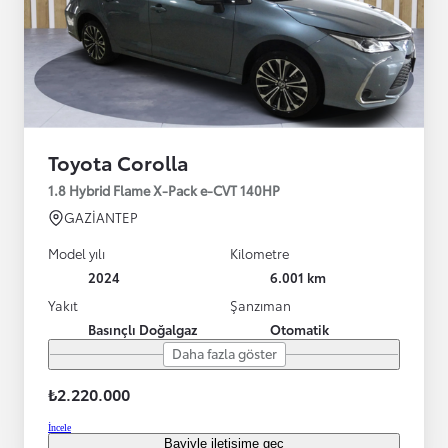
Toyota Corolla
1.8 Hybrid Flame X-Pack e-CVT 140HP
GAZİANTEP
Model yılı
Kilometre
2024
6.001 km
Yakıt
Şanzıman
Basınçlı Doğalgaz
Otomatik
Daha fazla göster
₺2.220.000
İncele
Bayiyle iletişime geç