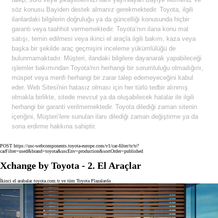
söz konusu Bayiden destek almanız gerekmektedir. Toyota, ilgili
ilanlardaki bilgilerin doğruluğu ya da güncelliği konusunda hiçbir
garanti veya taahhüt vermemektedir. Toyota’nın ilana konu mal
satışı, temin edilmesi veya ikinci el araçla ilgili bakım, kaza veya
başka bir şekilde araç geçmişini inceleme yükümlülüğü de
bulunmamaktadır. Müşteri, ilandaki bilgilere dayanarak yapabileceği
işlemler bakımından Toyota'nın herhangi bir sorumluluğu olmadığını,
müspet veya menfi herhangi bir zarar talep edemeyeceğini kabul
eder. Web Sitesi'nin hatasız olması için her türlü tedbir alınmış
olmakla birlikte, sitede mevcut ya da oluşabilecek hatalar ile ilgili
herhangi bir garanti verilmemektedir. Toyota dilediği zaman sitenin
içeriğini, Müşteri’lere sunulan ilanı dilediği zaman değiştirme ya da
sona erdirme hakkına sahiptir.
POST https://usc-webcomponents.toyota-europe.com/v1/car-filter/tr/tr?
carFilter=used&brand=toyota&uscEnv=production&sortOrder=published
Xchange by Toyota - 2. El Araçlar
İkinci el arabalar toyota.com.tr ve tüm Toyota Plazalarda