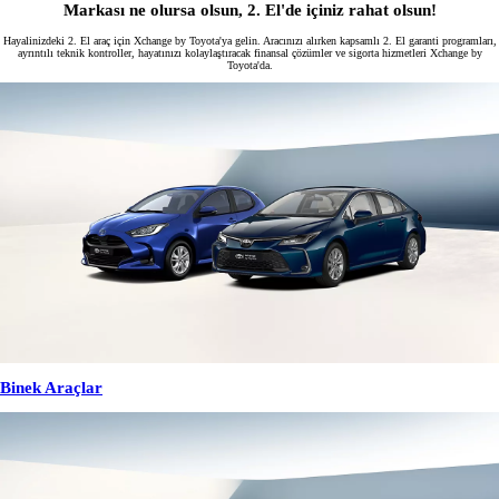
Markası ne olursa olsun, 2. El'de içiniz rahat olsun!
Hayalinizdeki 2. El araç için Xchange by Toyota'ya gelin. Aracınızı alırken kapsamlı 2. El garanti programları,
ayrıntılı teknik kontroller, hayatınızı kolaylaştıracak finansal çözümler ve sigorta hizmetleri Xchange by
Toyota'da.
Binek Araçlar