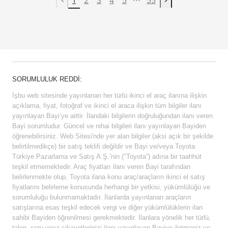
Previous page
Next page
SORUMLULUK REDDI:
İşbu web sitesinde yayınlanan her türlü ikinci el araç ilanına ilişkin
açıklama, fiyat, fotoğraf ve ikinci el araca ilişkin tüm bilgiler ilanı
yayınlayan Bayi’ye aittir. İlandaki bilgilerin doğruluğundan ilanı veren
Bayi sorumludur. Güncel ve nihai bilgileri ilanı yayınlayan Bayiden
öğrenebilirsiniz. Web Sitesi'nde yer alan bilgiler (aksi açık bir şekilde
belirtilmedikçe) bir satış teklifi değildir ve Bayi ve/veya Toyota
Türkiye Pazarlama ve Satış A.Ş.’nin ("Toyota”) adına bir taahhüt
teşkil etmemektedir. Araç fiyatları ilanı veren Bayi tarafından
belirlenmekte olup, Toyota ilana konu araç/araçların ikinci el satış
fiyatlarını belirleme konusunda herhangi bir yetkisi, yükümlülüğü ve
sorumluluğu bulunmamaktadır. İlanlarda yayınlanan araçların
satışlarına esas teşkil edecek vergi ve diğer yükümlülüklerin ilan
sahibi Bayiden öğrenilmesi gerekmektedir. İlanlara yönelik her türlü,
talep, soru veya şikayetlerinizi ilanı yayınlayan Bayiye iletmeniz ve