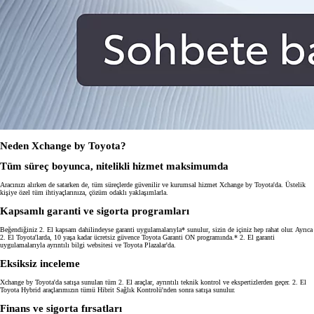
Neden Xchange by Toyota?
Tüm süreç boyunca, nitelikli hizmet maksimumda
Aracınızı alırken de satarken de, tüm süreçlerde güvenilir ve kurumsal hizmet Xchange by Toyota'da. Üstelik
kişiye özel tüm ihtiyaçlarınıza, çözüm odaklı yaklaşımlarla.
Kapsamlı garanti ve sigorta programları
Beğendiğiniz 2. El kapsam dahilindeyse garanti uygulamalarıyla* sunulur, sizin de içiniz hep rahat olur. Ayrıca
2. El Toyota'larda, 10 yaşa kadar ücretsiz güvence Toyota Garanti ON programında.* 2. El garanti
uygulamalarıyla ayrıntılı bilgi websitesi ve Toyota Plazalar'da.
Eksiksiz inceleme
Xchange by Toyota'da satışa sunulan tüm 2. El araçlar, ayrıntılı teknik kontrol ve ekspertizlerden geçer. 2. El
Toyota Hybrid araçlarımızın tümü Hibrit Sağlık Kontrolü'nden sonra satışa sunulur.
Finans ve sigorta fırsatları