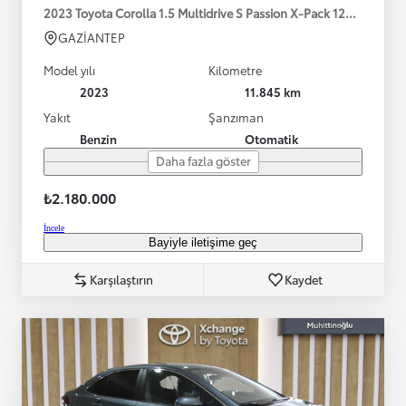
2023 Toyota Corolla 1.5 Multidrive S Passion X-Pack 125HP
GAZİANTEP
Model yılı
Kilometre
2023
11.845 km
Yakıt
Şanzıman
Benzin
Otomatik
Daha fazla göster
₺2.180.000
İncele
Bayiyle iletişime geç
Karşılaştırın
Kaydet