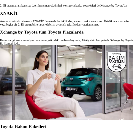
2. El aracınızı alırken size özel finansman çözümleri ve sigorta-kasko seçenekleri de Xchange by Toyota'da.
XNAKİT
Aracınızı satmak isterseniz XNAKİT ile anında ön teklif alır, aracınızı nakit satarsınız. Üstelik aracınızı sıfır
veya başka bir 2. El otomobille takas edebilir, avantajlı tekliflerden yararlanırsınız.
Xchange by Toyota tüm Toyota Plazalarda
Kurumsal güvence ve müşteri memnuniyeti odaklı onlarca bayimiz, Türkiye'nin her yerinde Xchange by Toyota
ile hizmetinizde.
Toyota Bakım Paketleri