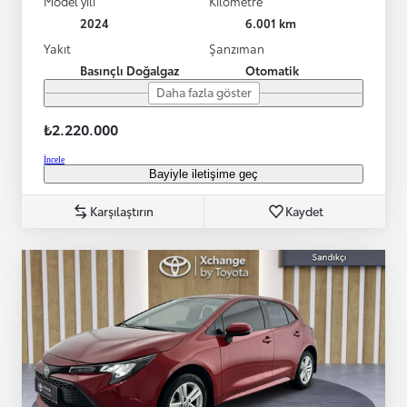
Model yılı
Kilometre
2024
6.001 km
Yakıt
Şanzıman
Basınçlı Doğalgaz
Otomatik
Daha fazla göster
₺2.220.000
İncele
Bayiyle iletişime geç
Karşılaştırın
Kaydet