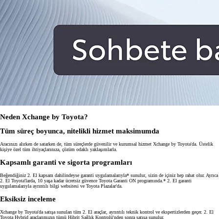
Neden Xchange by Toyota?
Tüm süreç boyunca, nitelikli hizmet maksimumda
Aracınızı alırken de satarken de, tüm süreçlerde güvenilir ve kurumsal hizmet Xchange by Toyota'da. Üstelik
kişiye özel tüm ihtiyaçlarınıza, çözüm odaklı yaklaşımlarla.
Kapsamlı garanti ve sigorta programları
Beğendiğiniz 2. El kapsam dahilindeyse garanti uygulamalarıyla* sunulur, sizin de içiniz hep rahat olur. Ayrıca
2. El Toyota'larda, 10 yaşa kadar ücretsiz güvence Toyota Garanti ON programında.* 2. El garanti
uygulamalarıyla ayrıntılı bilgi websitesi ve Toyota Plazalar'da.
Eksiksiz inceleme
Xchange by Toyota'da satışa sunulan tüm 2. El araçlar, ayrıntılı teknik kontrol ve ekspertizlerden geçer. 2. El
Toyota Hybrid araçlarımızın tümü Hibrit Sağlık Kontrolü'nden sonra satışa sunulur.