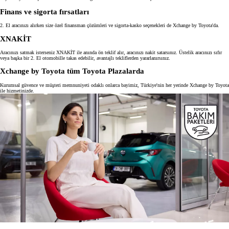
Finans ve sigorta fırsatları
2. El aracınızı alırken size özel finansman çözümleri ve sigorta-kasko seçenekleri de Xchange by Toyota'da.
XNAKİT
Aracınızı satmak isterseniz XNAKİT ile anında ön teklif alır, aracınızı nakit satarsınız. Üstelik aracınızı sıfır
veya başka bir 2. El otomobille takas edebilir, avantajlı tekliflerden yararlanırsınız.
Xchange by Toyota tüm Toyota Plazalarda
Kurumsal güvence ve müşteri memnuniyeti odaklı onlarca bayimiz, Türkiye'nin her yerinde Xchange by Toyota
ile hizmetinizde.