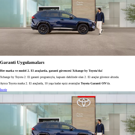
Garanti Uygulamaları
Her marka ve model 2. El araçlarda, garanti güvencesi Xchange by Toyota’da!
Xchange by Toyota 2. El garanti programıyla, kapsam dahilinde olan 2. El araçlar güvence altında.
Ayrıca Toyota marka 2. El araçlarda, 10 yaşa kadar eşsiz avantajlar
Toyota Garanti ON
’da.
İncele