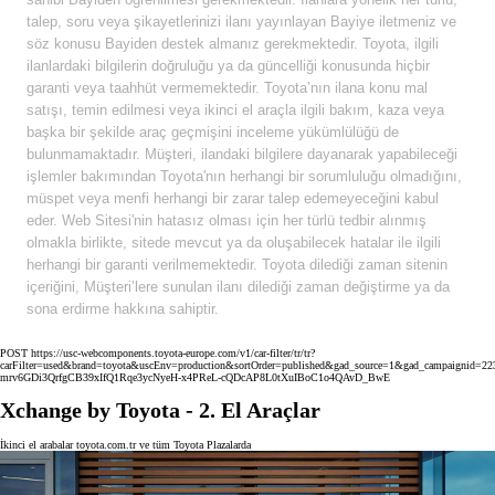
talep, soru veya şikayetlerinizi ilanı yayınlayan Bayiye iletmeniz ve
söz konusu Bayiden destek almanız gerekmektedir. Toyota, ilgili
ilanlardaki bilgilerin doğruluğu ya da güncelliği konusunda hiçbir
garanti veya taahhüt vermemektedir. Toyota’nın ilana konu mal
satışı, temin edilmesi veya ikinci el araçla ilgili bakım, kaza veya
başka bir şekilde araç geçmişini inceleme yükümlülüğü de
bulunmamaktadır. Müşteri, ilandaki bilgilere dayanarak yapabileceği
işlemler bakımından Toyota'nın herhangi bir sorumluluğu olmadığını,
müspet veya menfi herhangi bir zarar talep edemeyeceğini kabul
eder. Web Sitesi'nin hatasız olması için her türlü tedbir alınmış
olmakla birlikte, sitede mevcut ya da oluşabilecek hatalar ile ilgili
herhangi bir garanti verilmemektedir. Toyota dilediği zaman sitenin
içeriğini, Müşteri’lere sunulan ilanı dilediği zaman değiştirme ya da
sona erdirme hakkına sahiptir.
POST https://usc-webcomponents.toyota-europe.com/v1/car-filter/tr/tr?
carFilter=used&brand=toyota&uscEnv=production&sortOrder=published&gad_source=1&gad_campaig
mrv6GDi3QrfgCB39xIfQ1Rqe3ycNyeH-x4PReL-cQDcAP8L0tXuIBoC1o4QAvD_BwE
Xchange by Toyota - 2. El Araçlar
İkinci el arabalar toyota.com.tr ve tüm Toyota Plazalarda