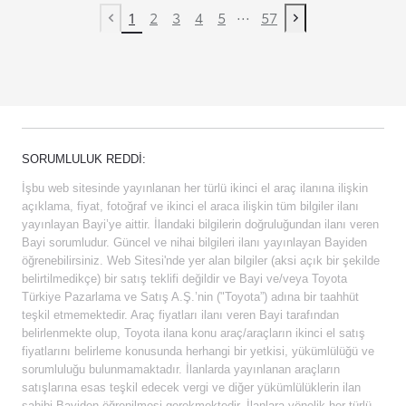
...
1
2
3
4
5
57
Previous page
Next page
SORUMLULUK REDDI:
İşbu web sitesinde yayınlanan her türlü ikinci el araç ilanına ilişkin
açıklama, fiyat, fotoğraf ve ikinci el araca ilişkin tüm bilgiler ilanı
yayınlayan Bayi’ye aittir. İlandaki bilgilerin doğruluğundan ilanı veren
Bayi sorumludur. Güncel ve nihai bilgileri ilanı yayınlayan Bayiden
öğrenebilirsiniz. Web Sitesi'nde yer alan bilgiler (aksi açık bir şekilde
belirtilmedikçe) bir satış teklifi değildir ve Bayi ve/veya Toyota
Türkiye Pazarlama ve Satış A.Ş.’nin ("Toyota”) adına bir taahhüt
teşkil etmemektedir. Araç fiyatları ilanı veren Bayi tarafından
belirlenmekte olup, Toyota ilana konu araç/araçların ikinci el satış
fiyatlarını belirleme konusunda herhangi bir yetkisi, yükümlülüğü ve
sorumluluğu bulunmamaktadır. İlanlarda yayınlanan araçların
satışlarına esas teşkil edecek vergi ve diğer yükümlülüklerin ilan
sahibi Bayiden öğrenilmesi gerekmektedir. İlanlara yönelik her türlü,