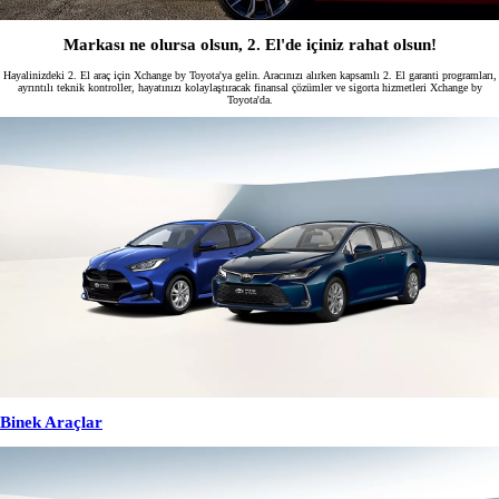
Markası ne olursa olsun, 2. El'de içiniz rahat olsun!
Hayalinizdeki 2. El araç için Xchange by Toyota'ya gelin. Aracınızı alırken kapsamlı 2. El garanti programları,
ayrıntılı teknik kontroller, hayatınızı kolaylaştıracak finansal çözümler ve sigorta hizmetleri Xchange by
Toyota'da.
Binek Araçlar