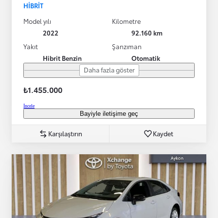
HIBRIT
Model yılı
Kilometre
2022
92.160 km
Yakıt
Şanzıman
Hibrit Benzin
Otomatik
Daha fazla göster
₺1.455.000
İncele
Bayiyle iletişime geç
Karşılaştırın
Kaydet