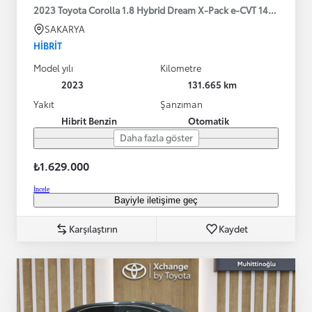
2023 Toyota Corolla 1.8 Hybrid Dream X-Pack e-CVT 140HP
SAKARYA
HIBRIT
Model yılı
Kilometre
2023
131.665 km
Yakıt
Şanzıman
Hibrit Benzin
Otomatik
Daha fazla göster
₺1.629.000
İncele
Bayiyle iletişime geç
Karşılaştırın
Kaydet