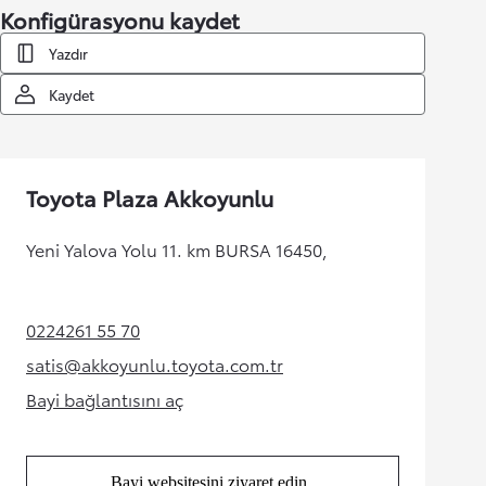
Konfigürasyonu kaydet
Yazdır
Kaydet
Toyota Plaza Akkoyunlu
Yeni Yalova Yolu 11. km BURSA 16450,
0224261 55 70
(Opens in new tab)
satis@akkoyunlu.toyota.com.tr
(Opens in new tab)
Bayi bağlantısını aç
(Opens in new tab)
Bayi websitesini ziyaret edin