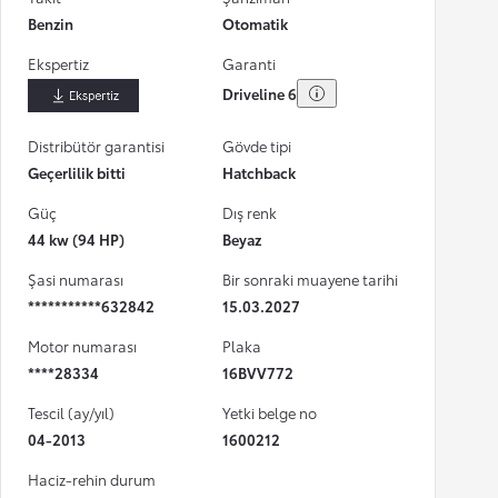
Benzin
Otomatik
Ekspertiz
Garanti
Driveline 6
İndir
Distribütör garantisi
Gövde tipi
Geçerlilik bitti
Hatchback
Güç
Dış renk
44 kw (94 HP)
Beyaz
Şasi numarası
Bir sonraki muayene tarihi
***********632842
15.03.2027
Motor numarası
Plaka
****28334
16BVV772
Tescil (ay/yıl)
Yetki belge no
04-2013
1600212
Haciz-rehin durum