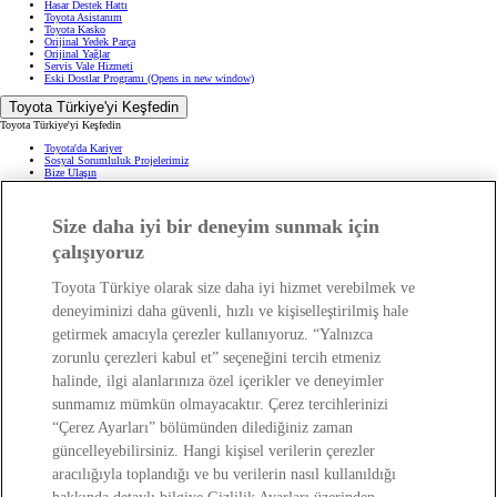
Hasar Destek Hattı
Toyota Asistanım
Toyota Kasko
Orijinal Yedek Parça
Orijinal Yağlar
Servis Vale Hizmeti
Eski Dostlar Programı
(Opens in new window)
Toyota Türkiye'yi Keşfedin
Toyota Türkiye'yi Keşfedin
Toyota'da Kariyer
Sosyal Sorumluluk Projelerimiz
Bize Ulaşın
Haberler ve Etkinlikler
ÖTV Muafiyetli Araçlar
Hibrit Arabalar
Hafif Ticari: Toyota Professional
Size daha iyi bir deneyim sunmak için
SUV
Toyota Blog
(Opens in new window)
çalışıyoruz
Ağaçlandırma Seferberliği
(Opens in new window)
Yasal Bilgilendirme
Toyota Türkiye olarak size daha iyi hizmet verebilmek ve
Yasal Bilgilendirme
deneyiminizi daha güvenli, hızlı ve kişiselleştirilmiş hale
Yasal Uyarı ve Bilgilendirme
getirmek amacıyla çerezler kullanıyoruz. “Yalnızca
Çerez Politikası
Kişisel Verilerin Korunması
zorunlu çerezleri kabul et” seçeneğini tercih etmeniz
Kişisel Veri Paylaşımı ve İletişim İzni
Bilgi Toplumu Hizmetleri
(Opens in new window)
halinde, ilgi alanlarınıza özel içerikler ve deneyimler
TAKATA Hava Yastığı Geri Çağırma
Yakıt Ekonomisi ve CO2 Emisyonu
sunmamız mümkün olmayacaktır. Çerez tercihlerinizi
Kalite Standartları
Pazarlama Faaliyetleri İçin Açık Rıza
“Çerez Ayarları” bölümünden dilediğiniz zaman
Web Erişilebilirlik Beyanı
güncelleyebilirsiniz. Hangi kişisel verilerin çerezler
aracılığıyla toplandığı ve bu verilerin nasıl kullanıldığı