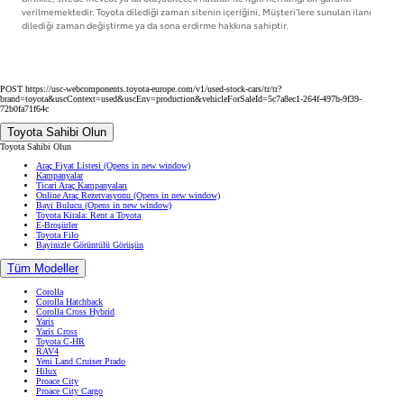
verilmemektedir. Toyota dilediği zaman sitenin içeriğini, Müşteri’lere sunulan ilanı
dilediği zaman değiştirme ya da sona erdirme hakkına sahiptir.
POST https://usc-webcomponents.toyota-europe.com/v1/used-stock-cars/tr/tr?
brand=toyota&uscContext=used&uscEnv=production&vehicleForSaleId=5c7a8ec1-264f-497b-9f39-
72b0fa71f64c
Toyota Sahibi Olun
Toyota Sahibi Olun
Araç Fiyat Listesi
(Opens in new window)
Kampanyalar
Ticari Araç Kampanyaları
Online Araç Rezervasyonu
(Opens in new window)
Bayi Bulucu
(Opens in new window)
Toyota Kirala: Rent a Toyota
E-Broşürler
Toyota Filo
Bayinizle Görüntülü Görüşün
Tüm Modeller
Corolla
Corolla Hatchback
Corolla Cross Hybrid
Yaris
Yaris Cross
Toyota C-HR
RAV4
Yeni Land Cruiser Prado
Hilux
Proace City
Proace City Cargo