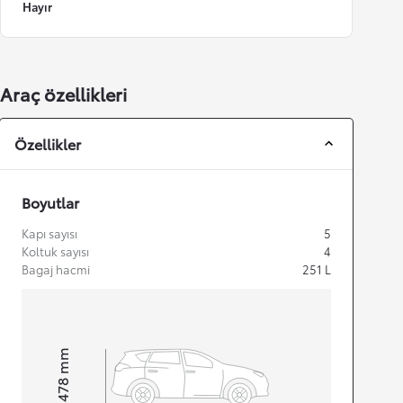
Hayır
Araç özellikleri
Özellikler
Boyutlar
Kapı sayısı
5
Koltuk sayısı
4
Bagaj hacmi
251
L
mm
1.478
Height