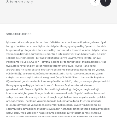
8 benzer araç
SORUMLULUK REDDI
İşbu web sitesinde yayınlanan her türlü ikinci el araç ilanına ilişkin açıklama, fiyat,
fotoğraf ve ikinci el araca ilişkin tüm bilgiler ilanı yayınlayan Bayi’ye aittir. İlandaki
bilgilerin doğruluğundan ilanı veren Bayi sorumludur. Güncel ve nihai bilgileri ilanı
yayınlayan Bayiden öğrenebilirsiniz. Web Sitesi'nde yer alan bilgiler (aksi açık bir
şekilde belirtilmedikçe) bir satış teklifi değildir ve Bayi ve/veya Toyota Türkiye
Pazarlama ve Satış A.Ş.’nin ("Toyota”) adına bir taahhüt teşkil etmemektedir. Araç
fiyatları ilanı veren Bayi tarafından belirlenmekte olup, Toyota ilana konu
araç/araçların ikinci el satış fiyatlarını belirleme konusunda herhangi bir yetkisi,
yükümlülüğü ve sorumluluğu bulunmamaktadır. İlanlarda yayınlanan araçların
satışlarına esas teşkil edecek vergi ve diğer yükümlülüklerin ilan sahibi Bayiden
öğrenilmesi gerekmektedir. İlanlara yönelik her türlü, talep, soru veya şikayetlerinizi
ilanı yayınlayan Bayiye iletmeniz ve söz konusu Bayiden destek almanız
gerekmektedir.Toyota, ilgili ilanlardaki bilgilerin doğruluğu ya da güncelliği
konusunda hiçbir garanti veya taahhüt vermemektedir. Toyota’nın ilana konu mal
satışı, temin edilmesi veya ikinci el araçla ilgili bakım, kaza veya başka bir şekilde
araç geçmişini inceleme yükümlülüğü de bulunmamaktadır. Müşteri, ilandaki
bilgilere dayanarak yapabileceği işlemler bakımından Toyota'nın herhangi bir
sorumluluğu olmadığını, müspet veya menfi herhangi bir zarar talep edemeyeceğini
kabul eder. Web Sitesi'nin hatasız olması için her türlü tedbir alınmış olmakla
birlikte, sitede mevcut ya da oluşabilecek hatalar ile ilgili herhangi bir garanti