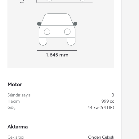
Width
1.645
mm
Motor
Silindir sayısı
3
Hacim
999
cc
Güç
44
kw (94 HP)
Aktarma
Çekiş tipi
Önden Çekişli