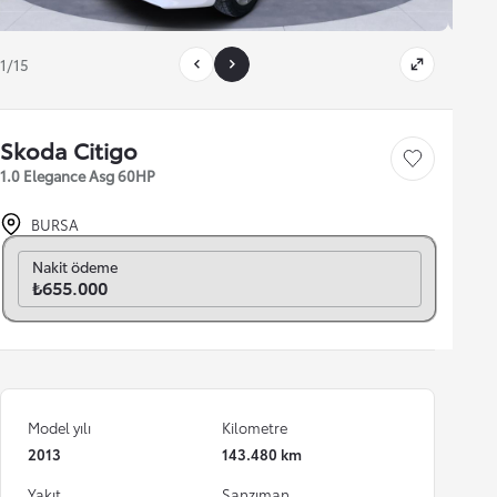
1/15
Skoda Citigo
Save car
1.0 Elegance Asg 60HP
BURSA
Aylık seç
Nakit ödeme
₺655.000
Model yılı
Kilometre
2013
143.480 km
Yakıt
Şanzıman