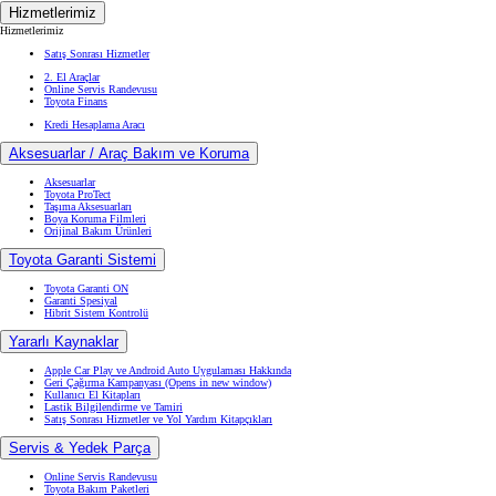
Hizmetlerimiz
Hizmetlerimiz
Satış Sonrası Hizmetler
2. El Araçlar
Online Servis Randevusu
Toyota Finans
Kredi Hesaplama Aracı
Aksesuarlar / Araç Bakım ve Koruma
Aksesuarlar
Toyota ProTect
Taşıma Aksesuarları
Boya Koruma Filmleri
Orijinal Bakım Ürünleri
Toyota Garanti Sistemi
Toyota Garanti ON
Garanti Spesiyal
Hibrit Sistem Kontrolü
Yararlı Kaynaklar
Apple Car Play ve Android Auto Uygulaması Hakkında
Geri Çağırma Kampanyası
(Opens in new window)
Kullanıcı El Kitapları
Lastik Bilgilendirme ve Tamiri
Satış Sonrası Hizmetler ve Yol Yardım Kitapçıkları
Servis & Yedek Parça
Online Servis Randevusu
Toyota Bakım Paketleri