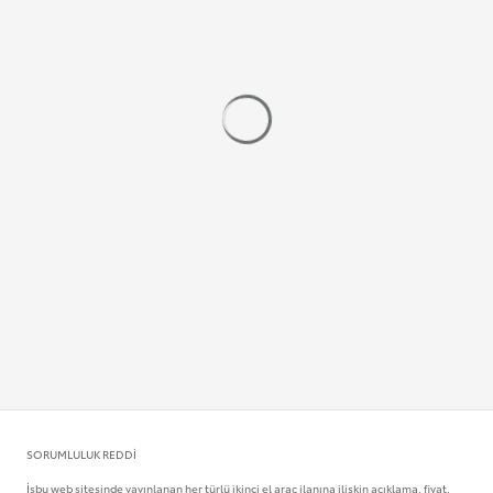
SORUMLULUK REDDI
İşbu web sitesinde yayınlanan her türlü ikinci el araç ilanına ilişkin açıklama, fiyat,