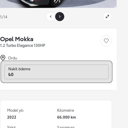
1/14
Opel Mokka
Save car
1.2 Turbo Elegance 130HP
Ordu
Aylık seç
Nakit ödeme
₺0
Model yılı
Kilometre
2022
66.000 km
Yakıt
Şanzıman