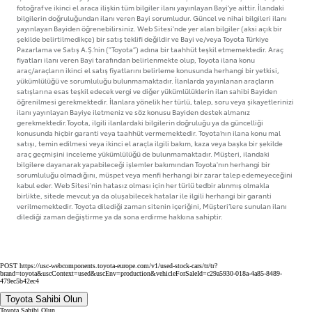
fotoğraf ve ikinci el araca ilişkin tüm bilgiler ilanı yayınlayan Bayi’ye aittir. İlandaki
bilgilerin doğruluğundan ilanı veren Bayi sorumludur. Güncel ve nihai bilgileri ilanı
yayınlayan Bayiden öğrenebilirsiniz. Web Sitesi'nde yer alan bilgiler (aksi açık bir
şekilde belirtilmedikçe) bir satış teklifi değildir ve Bayi ve/veya Toyota Türkiye
Pazarlama ve Satış A.Ş.’nin ("Toyota”) adına bir taahhüt teşkil etmemektedir. Araç
fiyatları ilanı veren Bayi tarafından belirlenmekte olup, Toyota ilana konu
araç/araçların ikinci el satış fiyatlarını belirleme konusunda herhangi bir yetkisi,
yükümlülüğü ve sorumluluğu bulunmamaktadır. İlanlarda yayınlanan araçların
satışlarına esas teşkil edecek vergi ve diğer yükümlülüklerin ilan sahibi Bayiden
öğrenilmesi gerekmektedir. İlanlara yönelik her türlü, talep, soru veya şikayetlerinizi
ilanı yayınlayan Bayiye iletmeniz ve söz konusu Bayiden destek almanız
gerekmektedir.Toyota, ilgili ilanlardaki bilgilerin doğruluğu ya da güncelliği
konusunda hiçbir garanti veya taahhüt vermemektedir. Toyota’nın ilana konu mal
satışı, temin edilmesi veya ikinci el araçla ilgili bakım, kaza veya başka bir şekilde
araç geçmişini inceleme yükümlülüğü de bulunmamaktadır. Müşteri, ilandaki
bilgilere dayanarak yapabileceği işlemler bakımından Toyota'nın herhangi bir
sorumluluğu olmadığını, müspet veya menfi herhangi bir zarar talep edemeyeceğini
kabul eder. Web Sitesi'nin hatasız olması için her türlü tedbir alınmış olmakla
birlikte, sitede mevcut ya da oluşabilecek hatalar ile ilgili herhangi bir garanti
verilmemektedir. Toyota dilediği zaman sitenin içeriğini, Müşteri’lere sunulan ilanı
dilediği zaman değiştirme ya da sona erdirme hakkına sahiptir.
POST https://usc-webcomponents.toyota-europe.com/v1/used-stock-cars/tr/tr?
brand=toyota&uscContext=used&uscEnv=production&vehicleForSaleId=c29a5930-018a-4a85-8489-
479ec5b42ec4
Toyota Sahibi Olun
Toyota Sahibi Olun