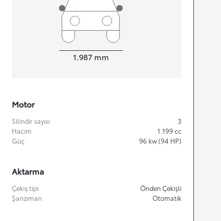
Width
1.987
mm
Motor
Silindir sayısı
3
Hacim
1.199
cc
Güç
96
kw (94 HP)
Aktarma
Çekiş tipi
Önden Çekişli
Şanzıman
Otomatik