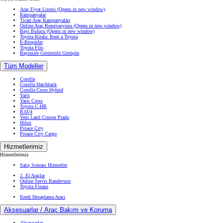
Araç Fiyat Listesi
(Opens in new window)
Kampanyalar
Ticari Araç Kampanyaları
Online Araç Rezervasyonu
(Opens in new window)
Bayi Bulucu
(Opens in new window)
Toyota Kirala: Rent a Toyota
E-Broşürler
Toyota Filo
Bayinizle Görüntülü Görüşün
Tüm Modeller
Corolla
Corolla Hatchback
Corolla Cross Hybrid
Yaris
Yaris Cross
Toyota C-HR
RAV4
Yeni Land Cruiser Prado
Hilux
Proace City
Proace City Cargo
Hizmetlerimiz
Hizmetlerimiz
Satış Sonrası Hizmetler
2. El Araçlar
Online Servis Randevusu
Toyota Finans
Kredi Hesaplama Aracı
Aksesuarlar / Araç Bakım ve Koruma
Aksesuarlar