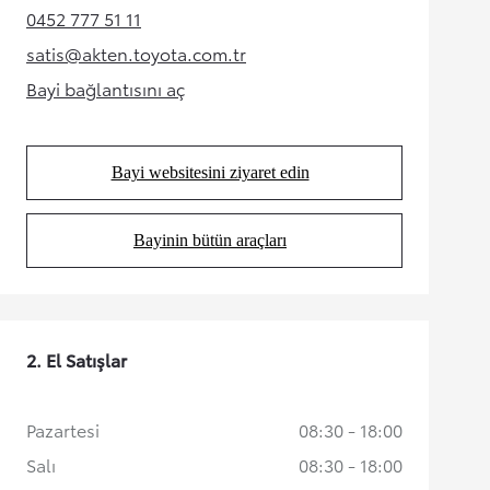
0452 777 51 11
(Opens in new tab)
satis@akten.toyota.com.tr
(Opens in new tab)
Bayi bağlantısını aç
(Opens in new tab)
Bayi websitesini ziyaret edin
(Opens in new tab)
Bayinin bütün araçları
(Opens in new tab)
2. El Satışlar
Pazartesi
08:30 - 18:00
Salı
08:30 - 18:00