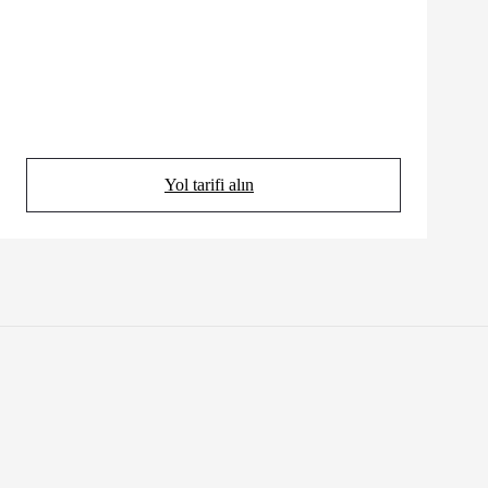
Yol tarifi alın
(Opens in new tab)