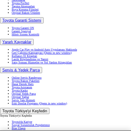
Toyota ProTect
Taşıma Aksesuarları
Boya Koruma Filmleri
Orijinal Bakım Ürünleri
Toyota Garanti Sistemi
Toyota Garanti ON
Garanti Spesiyal
Hibrit Sistem Kontrolü
Yararlı Kaynaklar
Apple Car Play ve Android Auto Uygulaması Hakkında
Geri Çağırma Kampanyası
(Opens in new window)
Kullanıcı El Kitapları
Lastik Bilgilendirme ve Tamiri
Satış Sonrası Hizmetler ve Yol Yardım Kitapçıkları
Servis & Yedek Parça
Online Servis Randevusu
Toyota Bakım Paketleri
Hasar Destek Hattı
Toyota Asistanım
Toyota Kasko
Orijinal Yedek Parça
Orijinal Yağlar
Servis Vale Hizmeti
Eski Dostlar Programı
(Opens in new window)
Toyota Türkiye'yi Keşfedin
Toyota Türkiye'yi Keşfedin
Toyota'da Kariyer
Sosyal Sorumluluk Projelerimiz
Bize Ulaşın