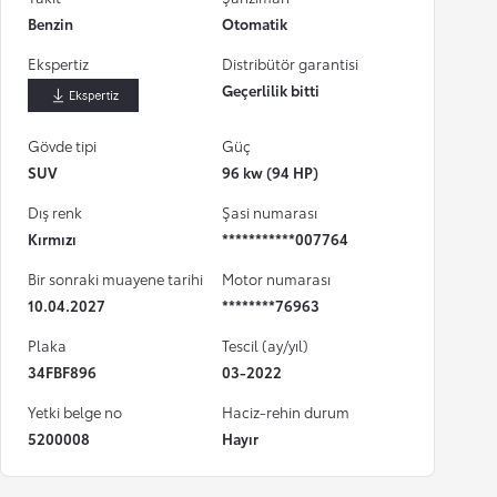
Benzin
Otomatik
Ekspertiz
Distribütör garantisi
Geçerlilik bitti
İndir
Gövde tipi
Güç
SUV
96 kw (94 HP)
Dış renk
Şasi numarası
Kırmızı
***********007764
Bir sonraki muayene tarihi
Motor numarası
10.04.2027
********76963
Plaka
Tescil (ay/yıl)
34FBF896
03-2022
Yetki belge no
Haciz-rehin durum
5200008
Hayır