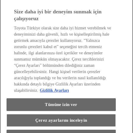
Haberler ve Etkinlikler
ÖTV Muafiyetli Araçlar
Hibrit Arabalar
Size daha iyi bir deneyim sunmak için
Hafif Ticari: Toyota Professional
SUV
Toyota Blog
(Opens in new window)
çalışıyoruz
Ağaçlandırma Seferberliği
(Opens in new window)
Yasal Bilgilendirme
Toyota Türkiye olarak size daha iyi hizmet verebilmek ve
Yasal Bilgilendirme
deneyiminizi daha güvenli, hızlı ve kişiselleştirilmiş hale
Yasal Uyarı ve Bilgilendirme
getirmek amacıyla çerezler kullanıyoruz. “Yalnızca
Çerez Politikası
Kişisel Verilerin Korunması
zorunlu çerezleri kabul et” seçeneğini tercih etmeniz
Kişisel Veri Paylaşımı ve İletişim İzni
Bilgi Toplumu Hizmetleri
(Opens in new window)
halinde, ilgi alanlarınıza özel içerikler ve deneyimler
TAKATA Hava Yastığı Geri Çağırma
Yakıt Ekonomisi ve CO2 Emisyonu
sunmamız mümkün olmayacaktır. Çerez tercihlerinizi
Kalite Standartları
“Çerez Ayarları” bölümünden dilediğiniz zaman
Pazarlama Faaliyetleri İçin Açık Rıza
Web Erişilebilirlik Beyanı
güncelleyebilirsiniz. Hangi kişisel verilerin çerezler
aracılığıyla toplandığı ve bu verilerin nasıl kullanıldığı
hakkında detaylı bilgiye Gizlilik Ayarları üzerinden
ulaşabilirsiniz.
Gizlilik Ayarları
Tümüne izin ver
(Opens in new window)
(Opens in new window)
(Opens in new window)
(Opens in new window)
(Opens in new window)
Çerez ayarlarını inceleyin
Copyright © Toyota 2026
Bu araçla ilgileniyorum
Site İlkeleri