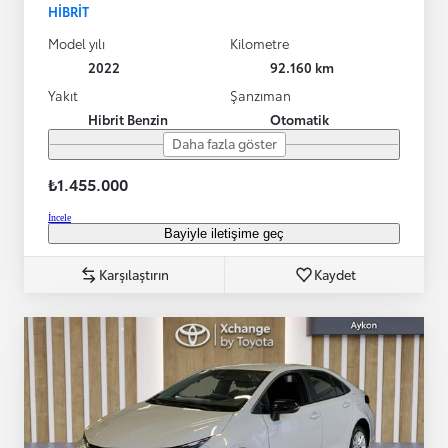
HIBRIT
Model yılı
Kilometre
2022
92.160 km
Yakıt
Şanzıman
Hibrit Benzin
Otomatik
Daha fazla göster
₺1.455.000
İncele
Bayiyle iletişime geç
Karşılaştırın
Kaydet