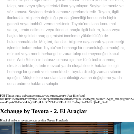
talep, soru veya şikayetlerinizi ilanı yayınlayan Bayiye iletmeniz ve
söz konusu Bayiden destek almanız gerekmektedir. Toyota, ilgili
ilanlardaki bilgilerin doğruluğu ya da güncelliği konusunda hiçbir
garanti veya taahhüt vermemektedir. Toyota’nın ilana konu mal
satışı, temin edilmesi veya ikinci el araçla ilgili bakım, kaza veya
başka bir şekilde araç geçmişini inceleme yükümlülüğü de
bulunmamaktadır. Müşteri, ilandaki bilgilere dayanarak yapabileceği
işlemler bakımından Toyota'nın herhangi bir sorumluluğu olmadığını,
müspet veya menfi herhangi bir zarar talep edemeyeceğini kabul
eder. Web Sitesi'nin hatasız olması için her türlü tedbir alınmış
olmakla birlikte, sitede mevcut ya da oluşabilecek hatalar ile ilgili
herhangi bir garanti verilmemektedir. Toyota dilediği zaman sitenin
içeriğini, Müşteri’lere sunulan ilanı dilediği zaman değiştirme ya da
sona erdirme hakkına sahiptir.
POST https://usc-webcomponents.toyota-europe.com/v1/car-filter/tr/tr?
carFilter=used&brand=toyota&uscEnv=production&sortOrder=published&gad_source=1&gad_campai
nnvuPiyrAeTM8o3chLA_G5PrptLLtDCMTcCsG7EnA10IL7ze6ayJRoCMEcQAvD_BwE
Xchange by Toyota - 2. El Araçlar
İkinci el arabalar toyota.com.tr ve tüm Toyota Plazalarda