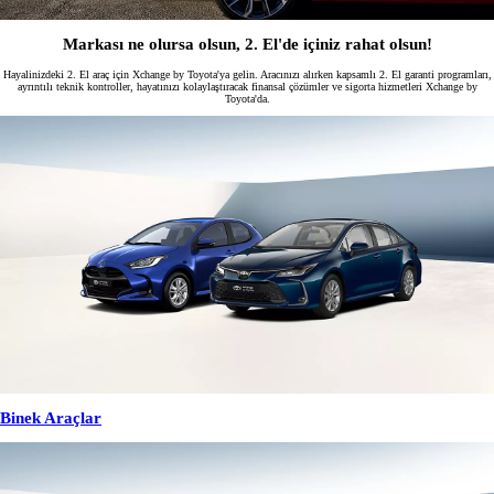
Markası ne olursa olsun, 2. El'de içiniz rahat olsun!
Hayalinizdeki 2. El araç için Xchange by Toyota'ya gelin. Aracınızı alırken kapsamlı 2. El garanti programları,
ayrıntılı teknik kontroller, hayatınızı kolaylaştıracak finansal çözümler ve sigorta hizmetleri Xchange by
Toyota'da.
Binek Araçlar