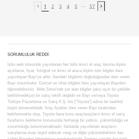
...
1
2
3
4
5
57
Previous page
Next page
SORUMLULUK REDDI:
İşbu web sitesinde yayınlanan her türlü ikinci el araç ilanına ilişkin
açıklama, fiyat, fotoğraf ve ikinci el araca ilişkin tüm bilgiler ilanı
yayınlayan Bayi’ye aittir. İlandaki bilgilerin doğruluğundan ilanı veren
Bayi sorumludur. Güncel ve nihai bilgileri ilanı yayınlayan Bayiden
öğrenebilirsiniz. Web Sitesi'nde yer alan bilgiler (aksi açık bir şekilde
belirtilmedikçe) bir satış teklifi değildir ve Bayi ve/veya Toyota
Türkiye Pazarlama ve Satış A.Ş.’nin ("Toyota”) adına bir taahhüt
teşkil etmemektedir. Araç fiyatları ilanı veren Bayi tarafından
belirlenmekte olup, Toyota ilana konu araç/araçların ikinci el satış
fiyatlarını belirleme konusunda herhangi bir yetkisi, yükümlülüğü ve
sorumluluğu bulunmamaktadır. İlanlarda yayınlanan araçların
satışlarına esas teşkil edecek vergi ve diğer yükümlülüklerin ilan
sahibi Bayiden öğrenilmesi gerekmektedir. İlanlara yönelik her türlü,