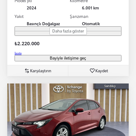
Model yılı
Kilometre
2024
6.001 km
Yakıt
Şanzıman
Basınçlı Doğalgaz
Otomatik
Daha fazla göster
₺2.220.000
İncele
Bayiyle iletişime geç
Karşılaştırın
Kaydet