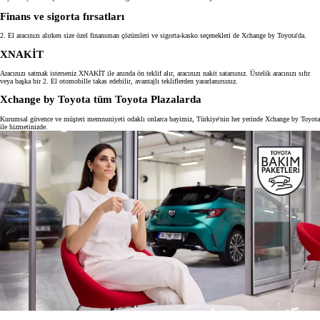
Finans ve sigorta fırsatları
2. El aracınızı alırken size özel finansman çözümleri ve sigorta-kasko seçenekleri de Xchange by Toyota'da.
XNAKİT
Aracınızı satmak isterseniz XNAKİT ile anında ön teklif alır, aracınızı nakit satarsınız. Üstelik aracınızı sıfır
veya başka bir 2. El otomobille takas edebilir, avantajlı tekliflerden yararlanırsınız.
Xchange by Toyota tüm Toyota Plazalarda
Kurumsal güvence ve müşteri memnuniyeti odaklı onlarca bayimiz, Türkiye'nin her yerinde Xchange by Toyota
ile hizmetinizde.