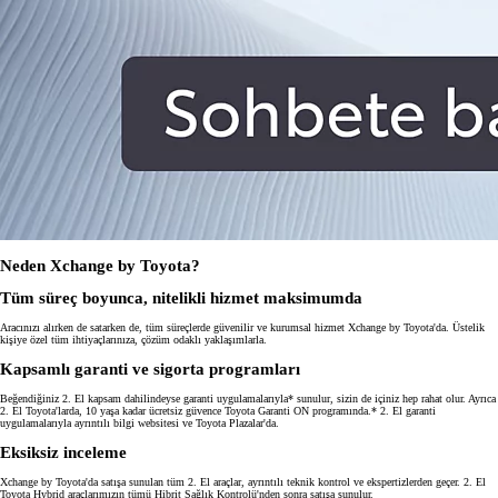
Neden Xchange by Toyota?
Tüm süreç boyunca, nitelikli hizmet maksimumda
Aracınızı alırken de satarken de, tüm süreçlerde güvenilir ve kurumsal hizmet Xchange by Toyota'da. Üstelik
kişiye özel tüm ihtiyaçlarınıza, çözüm odaklı yaklaşımlarla.
Kapsamlı garanti ve sigorta programları
Beğendiğiniz 2. El kapsam dahilindeyse garanti uygulamalarıyla* sunulur, sizin de içiniz hep rahat olur. Ayrıca
2. El Toyota'larda, 10 yaşa kadar ücretsiz güvence Toyota Garanti ON programında.* 2. El garanti
uygulamalarıyla ayrıntılı bilgi websitesi ve Toyota Plazalar'da.
Eksiksiz inceleme
Xchange by Toyota'da satışa sunulan tüm 2. El araçlar, ayrıntılı teknik kontrol ve ekspertizlerden geçer. 2. El
Toyota Hybrid araçlarımızın tümü Hibrit Sağlık Kontrolü'nden sonra satışa sunulur.