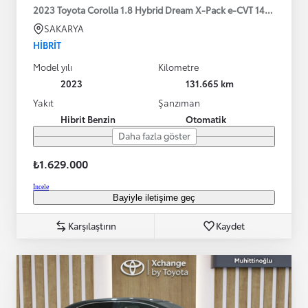
2023 Toyota Corolla 1.8 Hybrid Dream X-Pack e-CVT 140HP
SAKARYA
HIBRIT
Model yılı
Kilometre
2023
131.665 km
Yakıt
Şanzıman
Hibrit Benzin
Otomatik
Daha fazla göster
₺1.629.000
İncele
Bayiyle iletişime geç
Karşılaştırın
Kaydet