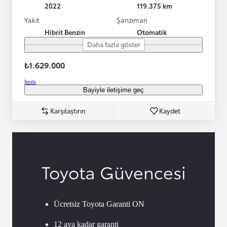
2022
119.375 km
Yakıt
Şanzıman
Hibrit Benzin
Otomatik
Daha fazla göster
₺1.629.000
İncele
Bayiyle iletişime geç
Karşılaştırın
Kaydet
Toyota Güvencesi
Ücretsiz Toyota Garanti ON
12 aya kadar garanti