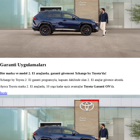
Garanti Uygulamaları
Her marka ve model 2. El araçlarda, garanti güvencesi Xchange by Toyota’da!
Xchange by Toyota 2. El garanti programıyla, kapsam dahilinde olan 2. El araçlar güvence altında.
Ayrıca Toyota marka 2. El araçlarda, 10 yaşa kadar eşsiz avantajlar
Toyota Garanti ON
’da.
İncele