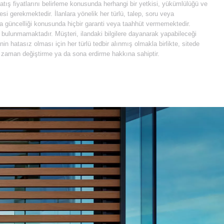
 satış fiyatlarını belirleme konusunda herhangi bir yetkisi, yükümlülüğü ve
i gerekmektedir. İlanlara yönelik her türlü, talep, soru veya
 da güncelliği konusunda hiçbir garanti veya taahhüt vermemektedir.
e bulunmamaktadır. Müşteri, ilandaki bilgilere dayanarak yapabileceği
 hatasız olması için her türlü tedbir alınmış olmakla birlikte, sitede
diği zaman değiştirme ya da sona erdirme hakkına sahiptir.