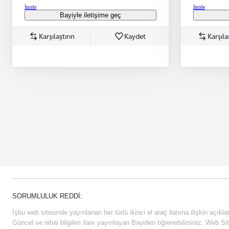
İncele
İncele
Bayiyle iletişime geç
Karşılaştırın
Kaydet
Karşıla
SORUMLULUK REDDI:
İşbu web sitesinde yayınlanan her türlü ikinci el araç ilanına ilişkin açıklam
Güncel ve nihai bilgileri ilanı yayınlayan Bayiden öğrenebilirsiniz. Web Sit