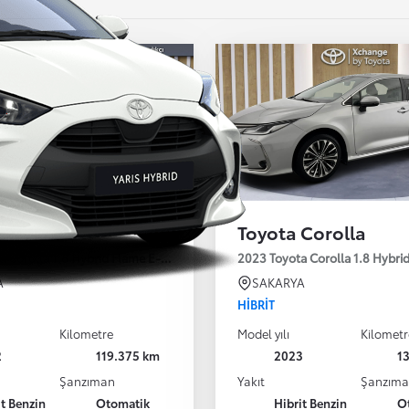
 Corolla
Toyota Corolla
a Corolla 1.8 Hybrid Flame E-CVT 122HP
2023 Toyota Corolla 1.8 Hybri
A
SAKARYA
HIBRIT
Kilometre
Model yılı
Kilometr
2
119.375 km
2023
1
Şanzıman
Yakıt
Şanzım
it Benzin
Otomatik
Hibrit Benzin
O