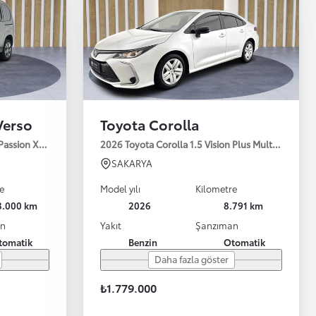
Verso
Toyota Corolla
 Passion X-Pack 130HP
2026 Toyota Corolla 1.5 Vision Plus Multidrive S 
SAKARYA
e
Model yılı
Kilometre
3.000 km
2026
8.791 km
an
Yakıt
Şanzıman
tomatik
Benzin
Otomatik
Daha fazla göster
₺1.779.000