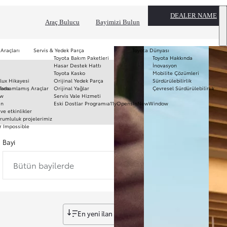
DEALER NAME
Araç Bulucu
Bayimizi Bulun
 Araçları
Servis & Yedek Parça
Toyota Dünyası
Toyota Bakım Paketleri
Toyota Hakkında
T
Hasar Destek Hattı
İnovasyon
mo
Toyota Kasko
Mobilite Çözümleri
Ha
lux Hikayesi
Orijinal Yedek Parça
Sürdürülebilirlik
To
ında
Tamamlamış Araçlar
Orijinal Yağlar
Çevresel Sürdürülebilirlik
Pr
ow
Servis Vale Hizmeti
S
ın
Eski Dostlar Programı
a11yOpensInNewWindow
Hi
ve etkinlikler
Ar
rumluluk projelerimiz
r Impossible
Fi
li
Bayi
Bütün bayilerde
En yeni ilan