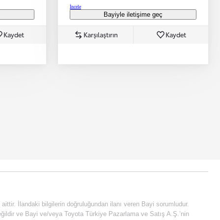
İncele
ç
Bayiyle iletişime geç
Kaydet
Karşılaştırın
Kaydet
e aittir. İlandaki bilgilerin doğruluğundan ilanı veren Bayi sorumludur.
fi değildir ve Bayi ve/veya Toyota Türkiye Pazarlama ve Satış A.Ş.’nin