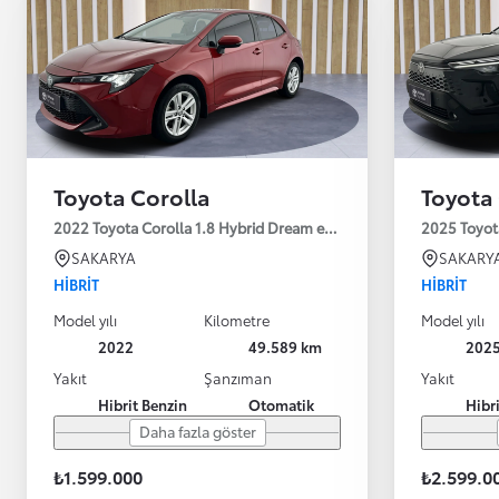
Toyota Corolla
Toyota 
2022 Toyota Corolla 1.8 Hybrid Dream e-CVT 122HP
2025 Toyot
SAKARYA
SAKARY
HIBRIT
HIBRIT
Model yılı
Kilometre
Model yılı
2022
49.589 km
202
Yakıt
Şanzıman
Yakıt
Hibrit Benzin
Otomatik
Hibr
Daha fazla göster
₺1.599.000
₺2.599.0