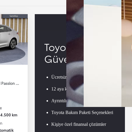
Toyota
Güvencesi
Ücretsiz Toyota Garanti ON
d Passion X-Pack E-CVT 140HP
12 aya kadar garanti
Ayrıntılı teknik kontrol
e
Toyota Bakım Paketi Seçenekleri
34.500 km
an
Kişiye özel finansal çözümler
tomatik