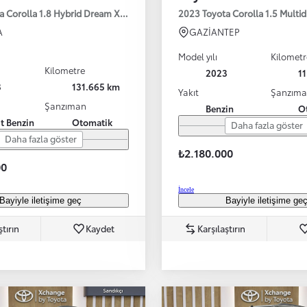
a Corolla 1.8 Hybrid Dream X-Pack e-CVT 140HP
2023 Toyota Corolla 1.5 Multi
A
GAZİANTEP
Model yılı
Kilometr
Kilometre
2023
1
3
131.665 km
Yakıt
Şanzım
Şanzıman
Benzin
O
it Benzin
Otomatik
Daha fazla göster
Daha fazla göster
₺2.180.000
00
İncele
Bayiyle iletişime geç
Bayiyle iletişime ge
ştırın
Kaydet
Karşılaştırın