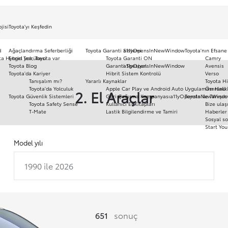
jisi
Toyota'yı Keşfedin
d
Ağaçlandırma Seferberliği
Toyota Garanti Sistemi
a11yOpensInNewWindow
Toyota'nın Efsane
ota Hybrid Tecrübesi
Engel yok, Toyota var
Toyota Garanti ON
Camry
Toyota Blog
Garanti Spesiyal
a11yOpensInNewWindow
Avensis
Toyota'da Kariyer
Hibrit Sistem Kontrolü
Verso
Tanışalım mı?
Yararlı Kaynaklar
Toyota Hi
Toyota'da Yolculuk
Apple Car Play ve Android Auto Uygulaması Hakk
Ömrünü 
2. El Araçlar
Toyota Güvenlik Sistemleri
Geri Çağırma Kampanyası
a11yOpensInNewWind
Toyota ile Tanışın
Toyota Safety Sense
Kullanıcı El Kitapları
Bize ulaş
T-Mate
Lastik Bilgilendirme ve Tamiri
Haberler 
Sosyal so
Start You
Model yılı
1990 ile 2026
651
sonuç