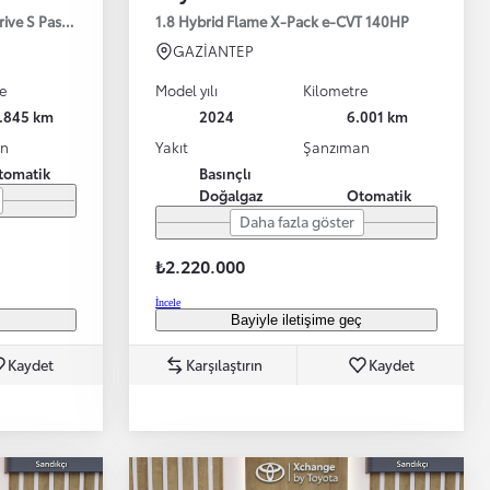
drive S Passion X-Pack 125HP
1.8 Hybrid Flame X-Pack e-CVT 140HP
GAZİANTEP
e
Model yılı
Kilometre
1.845 km
2024
6.001 km
an
Yakıt
Şanzıman
tomatik
Basınçlı
Doğalgaz
Otomatik
Bayinizle görüntülü görüşün
Toyota kirala: Rent a Toyota
Daha fazla göster
₺2.220.000
İncele
ç
Bayiyle iletişime geç
Kaydet
Karşılaştırın
Kaydet
TAKATA