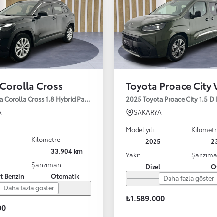
Corolla Cross
Toyota Proace City 
a Corolla Cross 1.8 Hybrid Passion e-CVT 140HP
2025 Toyota Proace City 1.5 D
A
SAKARYA
Model yılı
Kilometr
Kilometre
2025
2
5
33.904 km
Yakıt
Şanzım
Şanzıman
Dizel
O
it Benzin
Otomatik
Daha fazla göster
Daha fazla göster
₺1.589.000
00