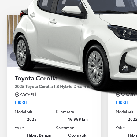
Toyota Corolla
Toyota
2025 Toyota Corolla 1.8 Hybrid Dream e-CVT 140HP
2022 Toyot
KOCAELİ
SAKARY
HIBRIT
HIBRIT
Model yılı
Kilometre
Model yılı
2025
16.988 km
202
Yakıt
Şanzıman
Yakıt
Hibrit Benzin
Otomatik
Hibr