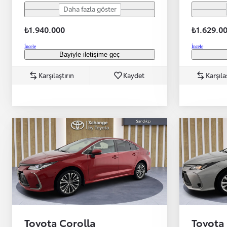
Daha fazla göster
₺1.940.000
₺1.629.0
İncele
İncele
Bayiyle iletişime geç
Başlangıç fiyatı
Karşılaştırın
Kaydet
Karşıla
Yeni Hilux Yakında
Haberdar olun
Toyota Corolla
Toyota