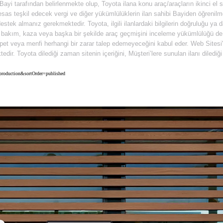
n Bayi tarafından belirlenmekte olup, Toyota ilana konu araç/araçların ikinci el
as teşkil edecek vergi ve diğer yükümlülüklerin ilan sahibi Bayiden öğrenilmes
stek almanız gerekmektedir. Toyota, ilgili ilanlardaki bilgilerin doğruluğu ya
gili bakım, kaza veya başka bir şekilde araç geçmişini inceleme yükümlülüğü d
t veya menfi herhangi bir zarar talep edemeyeceğini kabul eder. Web Sitesi'nin
ktedir. Toyota dilediği zaman sitenin içeriğini, Müşteri’lere sunulan ilanı dile
=production&sortOrder=published