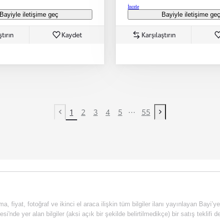
İncele
Bayiyle iletişime geç
Bayiyle iletişime ge
ştırın
Kaydet
Karşılaştırın
...
1
2
3
4
5
55
Previous page
Next page
a, fiyat, fotoğraf ve ikinci el araca ilişkin tüm bilgiler ilanı yayınlayan Bayi’y
esi'nde yer alan bilgiler (aksi açık bir şekilde belirtilmedikçe) bir satış tekli