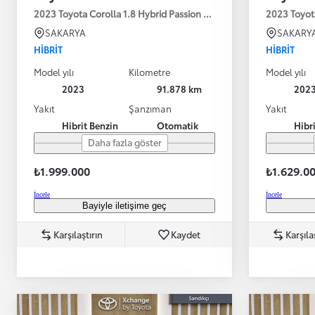
2023 Toyota Corolla 1.8 Hybrid Passion X-Pack E-CVT 140HP
2023 Toyot
SAKARYA
SAKARY
HIBRIT
HIBRIT
Model yılı
Kilometre
Model yılı
2023
91.878 km
202
Yakıt
Şanzıman
Yakıt
Hibrit Benzin
Otomatik
Hibr
Daha fazla göster
₺1.999.000
₺1.629.0
İncele
İncele
Bayiyle iletişime geç
Karşılaştırın
Kaydet
Karşıla