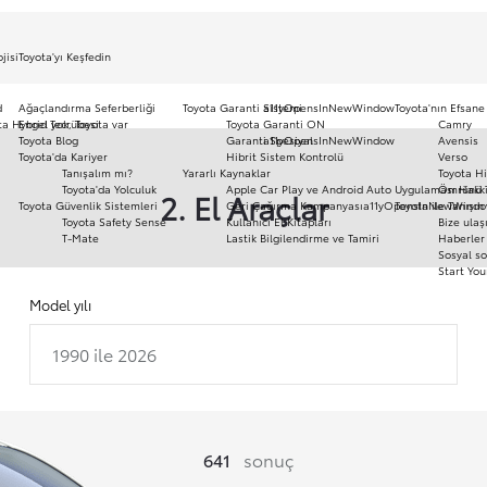
jisi
Toyota'yı Keşfedin
d
Ağaçlandırma Seferberliği
Toyota Garanti Sistemi
a11yOpensInNewWindow
Toyota'nın Efsane
ota Hybrid Tecrübesi
Engel yok, Toyota var
Toyota Garanti ON
Camry
Toyota Blog
Garanti Spesiyal
a11yOpensInNewWindow
Avensis
Toyota'da Kariyer
Hibrit Sistem Kontrolü
Verso
Tanışalım mı?
Yararlı Kaynaklar
Toyota Hi
Toyota'da Yolculuk
Apple Car Play ve Android Auto Uygulaması Hakk
Ömrünü 
2. El Araçlar
Toyota Güvenlik Sistemleri
Geri Çağırma Kampanyası
a11yOpensInNewWind
Toyota ile Tanışın
Toyota Safety Sense
Kullanıcı El Kitapları
Bize ulaş
T-Mate
Lastik Bilgilendirme ve Tamiri
Haberler 
Sosyal so
Start You
Model yılı
1990 ile 2026
641
sonuç