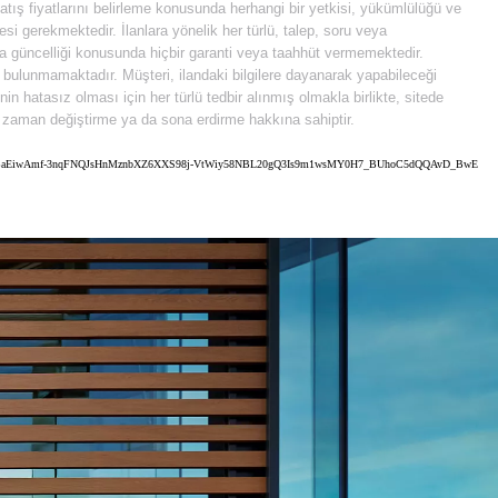
 satış fiyatlarını belirleme konusunda herhangi bir yetkisi, yükümlülüğü ve
i gerekmektedir. İlanlara yönelik her türlü, talep, soru veya
 da güncelliği konusunda hiçbir garanti veya taahhüt vermemektedir.
e bulunmamaktadır. Müşteri, ilandaki bilgilere dayanarak yapabileceği
 hatasız olması için her türlü tedbir alınmış olmakla birlikte, sitede
diği zaman değiştirme ya da sona erdirme hakkına sahiptir.
wKCAjwvsvTBhBaEiwAmf-3nqFNQJsHnMznbXZ6XXS98j-VtWiy58NBL20gQ3Is9m1wsMY0H7_BUhoC5dQQAvD_BwE