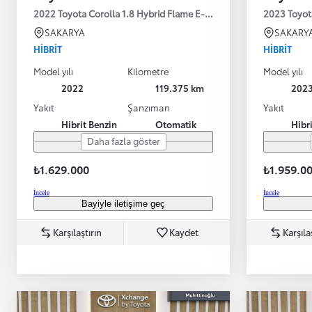
2022 Toyota Corolla 1.8 Hybrid Flame E-CVT 122HP
2023 Toyot
SAKARYA
SAKARY
HIBRIT
HIBRIT
Model yılı
Kilometre
Model yılı
2022
119.375 km
202
Yakıt
Şanzıman
Yakıt
Hibrit Benzin
Otomatik
Hibr
Daha fazla göster
₺1.629.000
₺1.959.0
İncele
İncele
Bayiyle iletişime geç
Karşılaştırın
Kaydet
Karşıla