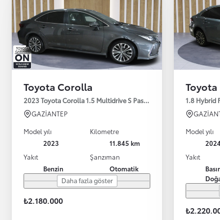
Toyota Corolla
Toyota
2023 Toyota Corolla 1.5 Multidrive S Passion X-Pack 125HP
1.8 Hybrid
GAZİANTEP
GAZİAN
Model yılı
Kilometre
Model yılı
2023
11.845 km
202
Yakıt
Şanzıman
Yakıt
Benzin
Otomatik
Basın
Doğa
Daha fazla göster
₺2.180.000
₺2.220.0