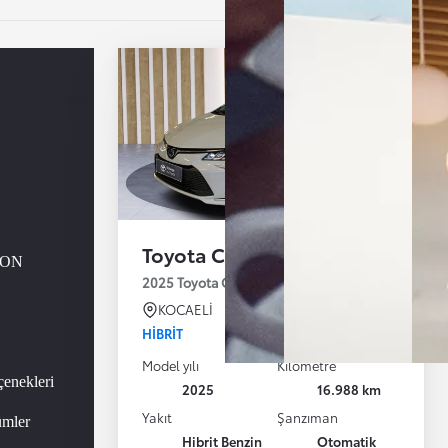
Toyota Corolla
i ON
2025 Toyota Corolla 1.8 Hybrid Dream e-CVT 140
KOCAELİ
HIBRIT
Model yılı
Kilometre
enekleri
2025
16.988 km
Yakıt
Şanzıman
ümler
Hibrit Benzin
Otomatik