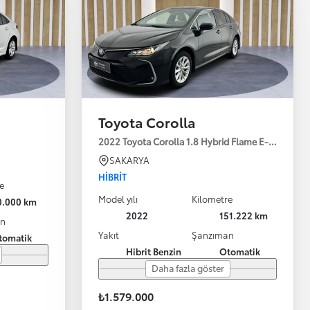
Toyota Corolla
2022 Toyota Corolla 1.8 Hybrid Flame E-CVT 122
SAKARYA
HIBRIT
e
Model yılı
Kilometre
0.000 km
2022
151.222 km
an
Yakıt
Şanzıman
tomatik
Hibrit Benzin
Otomatik
Daha fazla göster
₺1.579.000