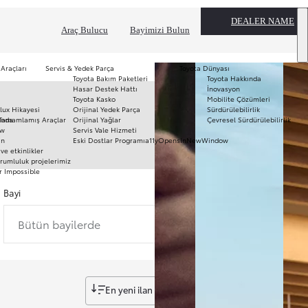
DEALER NAME
Araç Bulucu
Bayimizi Bulun
 Araçları
Servis & Yedek Parça
Toyota Dünyası
Toyota Bakım Paketleri
Toyota Hakkında
T
Hasar Destek Hattı
İnovasyon
mo
Toyota Kasko
Mobilite Çözümleri
Ha
lux Hikayesi
Orijinal Yedek Parça
Sürdürülebilirlik
To
ında
Tamamlamış Araçlar
Orijinal Yağlar
Çevresel Sürdürülebilirlik
Pr
ow
Servis Vale Hizmeti
S
ın
Eski Dostlar Programı
a11yOpensInNewWindow
Hi
ve etkinlikler
Ar
rumluluk projelerimiz
r Impossible
Fi
li
Bayi
Bütün bayilerde
En yeni ilan