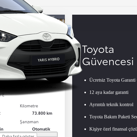
Toyota
Güvencesi
 Corolla
Ücretsiz Toyota Garant
 Corolla 1.5 Vision Multidrive S 123HP
12 aya kadar garanti
YE
Ayrıntılı teknik kontrol
Kilometre
2
73.800 km
Toyota Bakım Paketi Seç
Şanzıman
in
Otomatik
Kişiye özel finansal çöz
Daha fazla göster