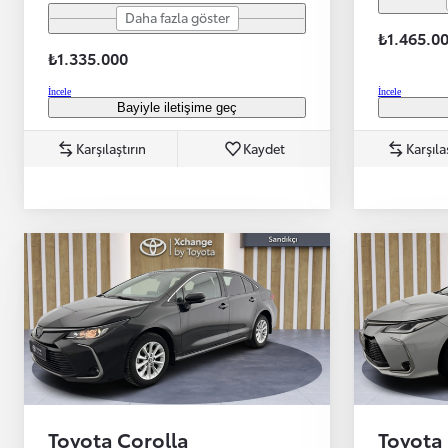
Daha fazla göster
₺1.465.0
₺1.335.000
İncele
İncele
Bayiyle iletişime geç
Başlangıç fiyatı
Karşılaştırın
Kaydet
Karşıla
Yeni Hilux Yakında
Haberdar olun
Toyota Corolla
Toyota