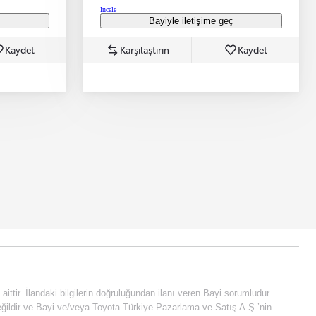
İncele
ç
Bayiyle iletişime geç
Kaydet
Karşılaştırın
Kaydet
e aittir. İlandaki bilgilerin doğruluğundan ilanı veren Bayi sorumludur.
fi değildir ve Bayi ve/veya Toyota Türkiye Pazarlama ve Satış A.Ş.’nin