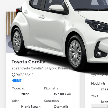
Toyota Corolla
Toyota
2022 Toyota Corolla 1.8 Hybrid Dream e-CVT 122HP
2022 Toyota
DİYARBAKIR
OSMANİ
HIBRIT
Model yılı
Model yılı
Kilometre
202
2022
157.803 km
Yakıt
Yakıt
Şanzıman
Benz
Hibrit Benzin
Otomatik