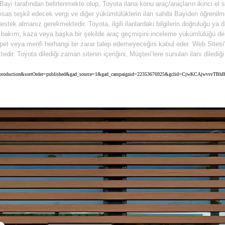
n Bayi tarafından belirlenmekte olup, Toyota ilana konu araç/araçların ikinci el
as teşkil edecek vergi ve diğer yükümlülüklerin ilan sahibi Bayiden öğrenilmes
stek almanız gerekmektedir. Toyota, ilgili ilanlardaki bilgilerin doğruluğu ya
gili bakım, kaza veya başka bir şekilde araç geçmişini inceleme yükümlülüğü d
t veya menfi herhangi bir zarar talep edemeyeceğini kabul eder. Web Sitesi'nin
ktedir. Toyota dilediği zaman sitenin içeriğini, Müşteri’lere sunulan ilanı dile
oyota&uscEnv=production&sortOrder=published&gad_source=1&gad_campaignid=22353676925&gclid=Cj