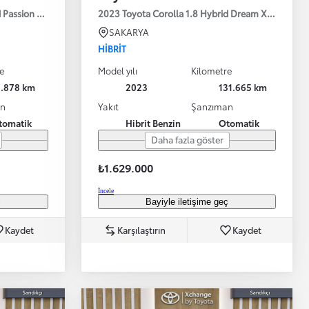
d Passion X-Pack E-CVT 140HP
2023 Toyota Corolla 1.8 Hybrid Dream X-Pack e-
SAKARYA
HIBRIT
e
Model yılı
Kilometre
1.878 km
2023
131.665 km
an
Yakıt
Şanzıman
tomatik
Hibrit Benzin
Otomatik
Bayinizle görüntülü görüşün
Toyota kirala: Rent a Toyota
Daha fazla göster
₺1.629.000
İncele
ç
Bayiyle iletişime geç
Kaydet
Karşılaştırın
Kaydet
TAKATA