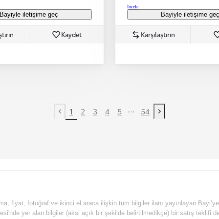
İncele
Bayiyle iletişime geç
Bayiyle iletişime ge
ştırın
Kaydet
Karşılaştırın
...
1
2
3
4
5
54
Previous page
Next page
a, fiyat, fotoğraf ve ikinci el araca ilişkin tüm bilgiler ilanı yayınlayan Bayi’y
esi'nde yer alan bilgiler (aksi açık bir şekilde belirtilmedikçe) bir satış tekli