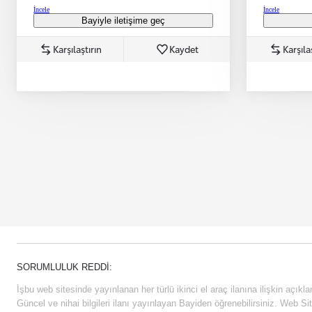
İncele
İncele
Bayiyle iletişime geç
Karşılaştırın
Kaydet
Karşıla
SORUMLULUK REDDI:
İşbu web sitesinde yayınlanan her türlü ikinci el araç ilanına ilişkin açıklam
Güncel ve nihai bilgileri ilanı yayınlayan Bayiden öğrenebilirsiniz. Web Sit