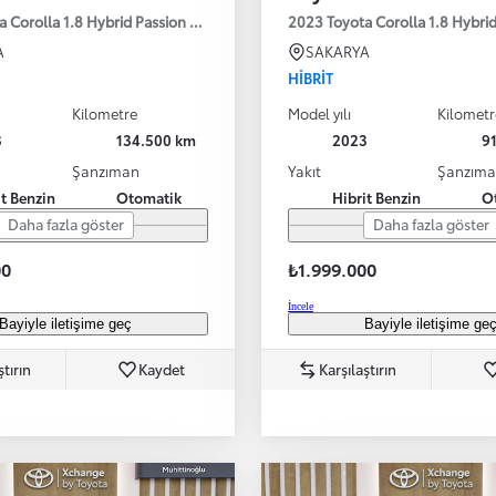
a Corolla 1.8 Hybrid Passion X-Pack E-CVT 140HP
2023 Toyota Corolla 1.8 Hybri
A
SAKARYA
HIBRIT
Kilometre
Model yılı
Kilometr
3
134.500 km
2023
9
Şanzıman
Yakıt
Şanzım
it Benzin
Otomatik
Hibrit Benzin
O
Daha fazla göster
Daha fazla göster
00
₺1.999.000
İncele
Bayiyle iletişime geç
Bayiyle iletişime ge
ştırın
Kaydet
Karşılaştırın