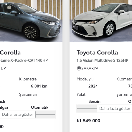
 Corolla
Toyota Corolla
 Flame X-Pack e-CVT 140HP
1.5 Vision Multidrive S 125HP
TEP
SAKARYA
Kilometre
Model yılı
Kilometr
4
6.001 km
2024
7
Şanzıman
Yakıt
Şanzım
çlı
Benzin
O
lgaz
Otomatik
Daha fazla göster
Daha fazla göster
₺1.549.000
00