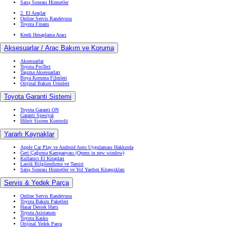
Satış Sonrası Hizmetler
2. El Araçlar
Online Servis Randevusu
Toyota Finans
Kredi Hesaplama Aracı
Aksesuarlar / Araç Bakım ve Koruma
Aksesuarlar
Toyota ProTect
Taşıma Aksesuarları
Boya Koruma Filmleri
Orijinal Bakım Ürünleri
Toyota Garanti Sistemi
Toyota Garanti ON
Garanti Spesiyal
Hibrit Sistem Kontrolü
Yararlı Kaynaklar
Apple Car Play ve Android Auto Uygulaması Hakkında
Geri Çağırma Kampanyası
(Opens in new window)
Kullanıcı El Kitapları
Lastik Bilgilendirme ve Tamiri
Satış Sonrası Hizmetler ve Yol Yardım Kitapçıkları
Servis & Yedek Parça
Online Servis Randevusu
Toyota Bakım Paketleri
Hasar Destek Hattı
Toyota Asistanım
Toyota Kasko
Orijinal Yedek Parça