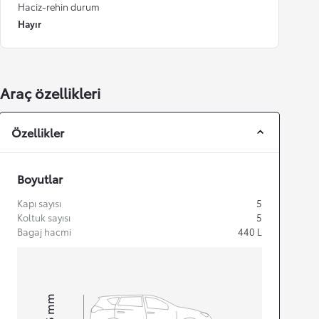
Haciz-rehin durum
Hayır
Araç özellikleri
Özellikler
Boyutlar
Kapı sayısı
5
Koltuk sayısı
5
Bagaj hacmi
440
L
mm