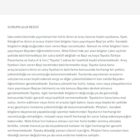
SORUMLULUK REDDI
İşbu web sitesinde yayınlanan her türlü ikinci el araç ilanına ilişkin açıklama, fiyat,
fotoğraf ve ikinci el araca ilişkin tüm bilgiler ilanı yayınlayan Bayi’ye aittir. İlandaki
bilgilerin doğruluğundan ilanı veren Bayi sorumludur. Güncel ve nihai bilgileri ilanı
yayınlayan Bayiden öğrenebilirsiniz. Web Sitesi'nde yer alan bilgiler (aksi açık bir
şekilde belirtilmedikçe) bir satış teklifi değildir ve Bayi ve/veya Toyota Türkiye
Pazarlama ve Satış A.Ş.’nin ("Toyota”) adına bir taahhüt teşkil etmemektedir. Araç
fiyatları ilanı veren Bayi tarafından belirlenmekte olup, Toyota ilana konu
araç/araçların ikinci el satış fiyatlarını belirleme konusunda herhangi bir yetkisi,
yükümlülüğü ve sorumluluğu bulunmamaktadır. İlanlarda yayınlanan araçların
satışlarına esas teşkil edecek vergi ve diğer yükümlülüklerin ilan sahibi Bayiden
öğrenilmesi gerekmektedir. İlanlara yönelik her türlü, talep, soru veya şikayetlerinizi
ilanı yayınlayan Bayiye iletmeniz ve söz konusu Bayiden destek almanız
gerekmektedir.Toyota, ilgili ilanlardaki bilgilerin doğruluğu ya da güncelliği
konusunda hiçbir garanti veya taahhüt vermemektedir. Toyota’nın ilana konu mal
satışı, temin edilmesi veya ikinci el araçla ilgili bakım, kaza veya başka bir şekilde
araç geçmişini inceleme yükümlülüğü de bulunmamaktadır. Müşteri, ilandaki
bilgilere dayanarak yapabileceği işlemler bakımından Toyota'nın herhangi bir
sorumluluğu olmadığını, müspet veya menfi herhangi bir zarar talep edemeyeceğini
kabul eder. Web Sitesi'nin hatasız olması için her türlü tedbir alınmış olmakla
birlikte, sitede mevcut ya da oluşabilecek hatalar ile ilgili herhangi bir garanti
verilmemektedir. Toyota dilediği zaman sitenin içeriğini, Müşteri’lere sunulan ilanı
dilediği zaman değiştirme ya da sona erdirme hakkına sahiptir.