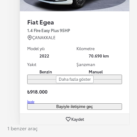
Fiat Egea
1.4 Fire Easy Plus 95HP
ÇANAKKALE
Model yılı
Kilometre
2022
70.690 km
Yakıt
Şanzıman
Benzin
Manuel
Daha fazla göster
₺918.000
İncele
Bayiyle iletişime geç
Kaydet
1 benzer araç