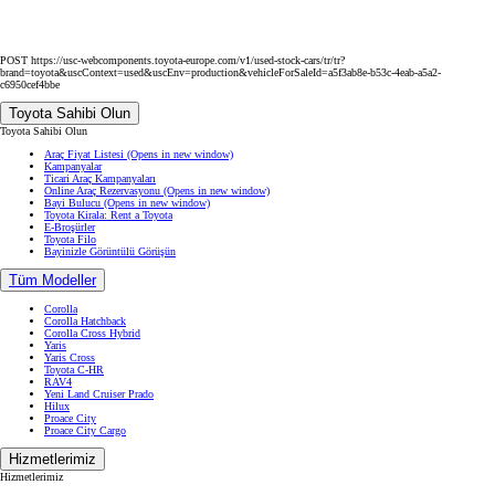
POST https://usc-webcomponents.toyota-europe.com/v1/used-stock-cars/tr/tr?
brand=toyota&uscContext=used&uscEnv=production&vehicleForSaleId=a5f3ab8e-b53c-4eab-a5a2-
c6950cef4bbe
Toyota Sahibi Olun
Toyota Sahibi Olun
Araç Fiyat Listesi
(Opens in new window)
Kampanyalar
Ticari Araç Kampanyaları
Online Araç Rezervasyonu
(Opens in new window)
Bayi Bulucu
(Opens in new window)
Toyota Kirala: Rent a Toyota
E-Broşürler
Toyota Filo
Bayinizle Görüntülü Görüşün
Tüm Modeller
Corolla
Corolla Hatchback
Corolla Cross Hybrid
Yaris
Yaris Cross
Toyota C-HR
RAV4
Yeni Land Cruiser Prado
Hilux
Proace City
Proace City Cargo
Hizmetlerimiz
Hizmetlerimiz