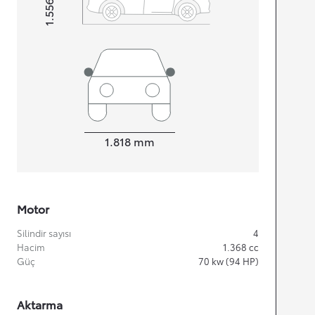
1.556
Height
Width
1.818
mm
Motor
Silindir sayısı
4
Hacim
1.368
cc
Güç
70
kw (94 HP)
Aktarma