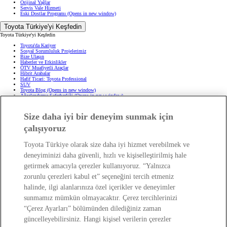
Orijinal Yağlar
Servis Vale Hizmeti
Eski Dostlar Programı
(Opens in new window)
Toyota Türkiye'yi Keşfedin
Toyota Türkiye'yi Keşfedin
Toyota'da Kariyer
Sosyal Sorumluluk Projelerimiz
Bize Ulaşın
Haberler ve Etkinlikler
ÖTV Muafiyetli Araçlar
Hibrit Arabalar
Hafif Ticari: Toyota Professional
SUV
Toyota Blog
(Opens in new window)
Ağaçlandırma Seferberliği
(Opens in new window)
Yasal Bilgilendirme
Size daha iyi bir deneyim sunmak için
Yasal Bilgilendirme
çalışıyoruz
Yasal Uyarı ve Bilgilendirme
Çerez Politikası
Kişisel Verilerin Korunması
Toyota Türkiye olarak size daha iyi hizmet verebilmek ve
Kişisel Veri Paylaşımı ve İletişim İzni
Bilgi Toplumu Hizmetleri
(Opens in new window)
deneyiminizi daha güvenli, hızlı ve kişiselleştirilmiş hale
TAKATA Hava Yastığı Geri Çağırma
Yakıt Ekonomisi ve CO2 Emisyonu
getirmek amacıyla çerezler kullanıyoruz. “Yalnızca
Kalite Standartları
Pazarlama Faaliyetleri İçin Açık Rıza
zorunlu çerezleri kabul et” seçeneğini tercih etmeniz
Web Erişilebilirlik Beyanı
halinde, ilgi alanlarınıza özel içerikler ve deneyimler
sunmamız mümkün olmayacaktır. Çerez tercihlerinizi
“Çerez Ayarları” bölümünden dilediğiniz zaman
güncelleyebilirsiniz. Hangi kişisel verilerin çerezler