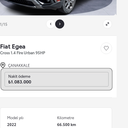
1/15
Fiat Egea
Save car
Cross 1.4 Fire Urban 95HP
ÇANAKKALE
Aylık seç
Nakit ödeme
₺1.083.000
Model yılı
Kilometre
2022
66.500 km