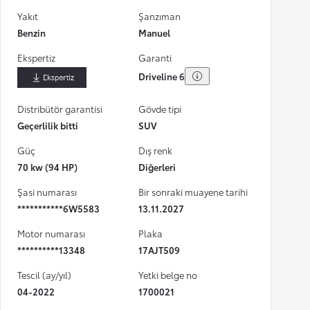
Yakıt
Şanzıman
Benzin
Manuel
Ekspertiz
Garanti
Driveline 6
İndir
Distribütör garantisi
Gövde tipi
Geçerlilik bitti
SUV
Güç
Dış renk
70 kw (94 HP)
Diğerleri
Şasi numarası
Bir sonraki muayene tarihi
***********6W5583
13.11.2027
Motor numarası
Plaka
**********13348
17AJT509
Tescil (ay/yıl)
Yetki belge no
04-2022
1700021