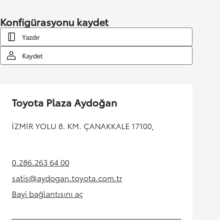
Konfigürasyonu kaydet
Yazdır
Kaydet
Toyota Plaza Aydoğan
İZMİR YOLU 8. KM. ÇANAKKALE 17100,
0.286.263 64 00
(Opens in new tab)
satis@aydogan.toyota.com.tr
(Opens in new tab)
Bayi bağlantısını aç
(Opens in new tab)