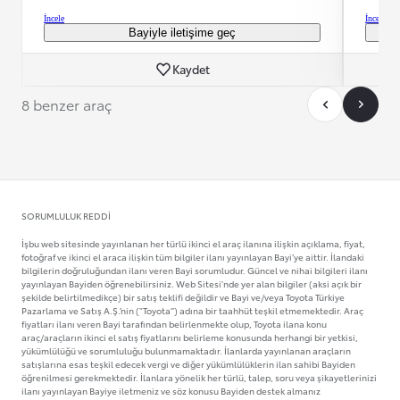
İncele
İncele
Bayiyle iletişime geç
Kaydet
8 benzer araç
SORUMLULUK REDDI
İşbu web sitesinde yayınlanan her türlü ikinci el araç ilanına ilişkin açıklama, fiyat,
fotoğraf ve ikinci el araca ilişkin tüm bilgiler ilanı yayınlayan Bayi’ye aittir. İlandaki
bilgilerin doğruluğundan ilanı veren Bayi sorumludur. Güncel ve nihai bilgileri ilanı
yayınlayan Bayiden öğrenebilirsiniz. Web Sitesi'nde yer alan bilgiler (aksi açık bir
şekilde belirtilmedikçe) bir satış teklifi değildir ve Bayi ve/veya Toyota Türkiye
Pazarlama ve Satış A.Ş.’nin ("Toyota”) adına bir taahhüt teşkil etmemektedir. Araç
fiyatları ilanı veren Bayi tarafından belirlenmekte olup, Toyota ilana konu
araç/araçların ikinci el satış fiyatlarını belirleme konusunda herhangi bir yetkisi,
yükümlülüğü ve sorumluluğu bulunmamaktadır. İlanlarda yayınlanan araçların
satışlarına esas teşkil edecek vergi ve diğer yükümlülüklerin ilan sahibi Bayiden
öğrenilmesi gerekmektedir. İlanlara yönelik her türlü, talep, soru veya şikayetlerinizi
ilanı yayınlayan Bayiye iletmeniz ve söz konusu Bayiden destek almanız