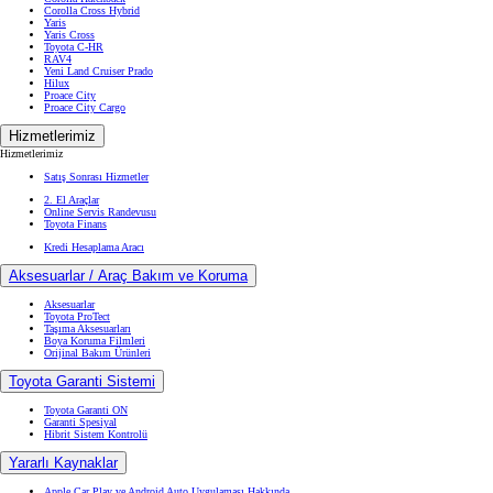
Corolla Cross Hybrid
Yaris
Yaris Cross
Toyota C-HR
RAV4
Yeni Land Cruiser Prado
Hilux
Proace City
Proace City Cargo
Hizmetlerimiz
Hizmetlerimiz
Satış Sonrası Hizmetler
2. El Araçlar
Online Servis Randevusu
Toyota Finans
Kredi Hesaplama Aracı
Aksesuarlar / Araç Bakım ve Koruma
Aksesuarlar
Toyota ProTect
Taşıma Aksesuarları
Boya Koruma Filmleri
Orijinal Bakım Ürünleri
Toyota Garanti Sistemi
Toyota Garanti ON
Garanti Spesiyal
Hibrit Sistem Kontrolü
Yararlı Kaynaklar
Apple Car Play ve Android Auto Uygulaması Hakkında