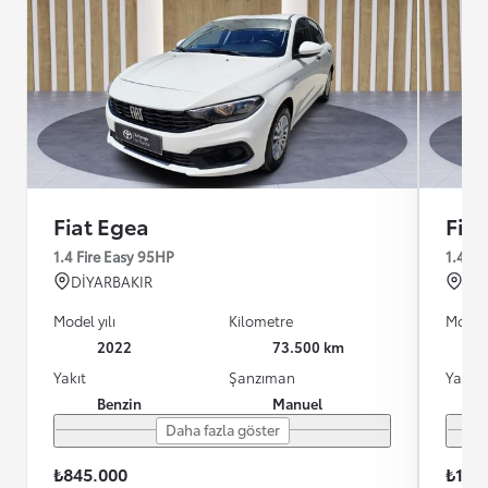
Fiat Egea
Fia
1.4 Fire Easy 95HP
1.4 F
DİYARBAKIR
BAL
Model yılı
Kilometre
Model 
2022
73.500 km
Yakıt
Şanzıman
Yakıt
Benzin
Manuel
Daha fazla göster
₺845.000
₺1.16