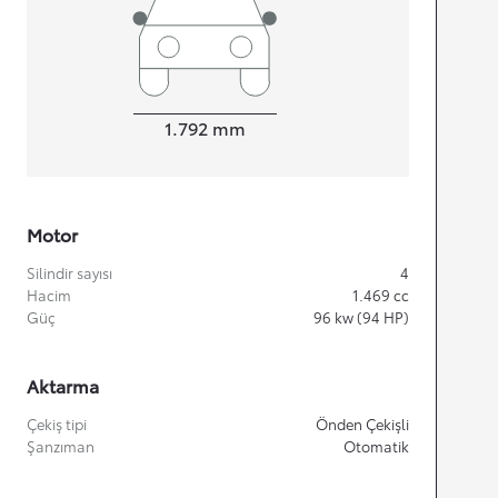
Width
1.792
mm
Motor
Silindir sayısı
4
Hacim
1.469
cc
Güç
96
kw (94 HP)
Aktarma
Çekiş tipi
Önden Çekişli
Şanzıman
Otomatik