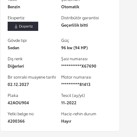
Benzin
Otomatik
Ekspertiz
Distribütör garantisi
Geçerlilik bitti
İndir
Gövde tipi
Güç
Sedan
96 kw (94 HP)
Dış renk
Şasi numarası
Diğerleri
***********X67690
Bir sonraki muayene tarihi
Motor numarası
02.12.2027
**********81413
Plaka
Tescil (ay/yıl)
42AOU904
11-2022
Yetki belge no
Haciz-rehin durum
4200366
Hayır