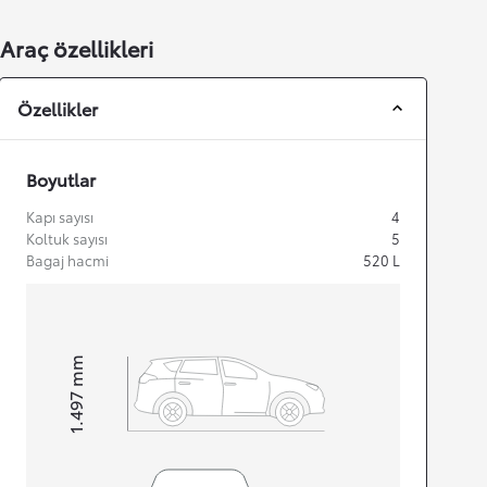
Araç özellikleri
Özellikler
Boyutlar
Kapı sayısı
4
Koltuk sayısı
5
Bagaj hacmi
520
L
mm
1.497
Height