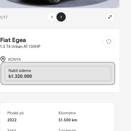
1/17
Fiat Egea
Save car
1.5 T4 Urban AT 130HP
KONYA
Aylık seç
Nakit ödeme
₺1.320.000
Model yılı
Kilometre
2022
51.500 km
Yakıt
Şanzıman