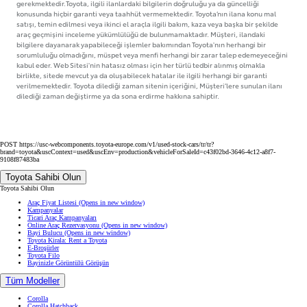
gerekmektedir.Toyota, ilgili ilanlardaki bilgilerin doğruluğu ya da güncelliği
konusunda hiçbir garanti veya taahhüt vermemektedir. Toyota’nın ilana konu mal
satışı, temin edilmesi veya ikinci el araçla ilgili bakım, kaza veya başka bir şekilde
araç geçmişini inceleme yükümlülüğü de bulunmamaktadır. Müşteri, ilandaki
bilgilere dayanarak yapabileceği işlemler bakımından Toyota'nın herhangi bir
sorumluluğu olmadığını, müspet veya menfi herhangi bir zarar talep edemeyeceğini
kabul eder. Web Sitesi'nin hatasız olması için her türlü tedbir alınmış olmakla
birlikte, sitede mevcut ya da oluşabilecek hatalar ile ilgili herhangi bir garanti
verilmemektedir. Toyota dilediği zaman sitenin içeriğini, Müşteri’lere sunulan ilanı
dilediği zaman değiştirme ya da sona erdirme hakkına sahiptir.
POST https://usc-webcomponents.toyota-europe.com/v1/used-stock-cars/tr/tr?
brand=toyota&uscContext=used&uscEnv=production&vehicleForSaleId=c43f02bd-3646-4c12-a8f7-
9108f87483ba
Toyota Sahibi Olun
Toyota Sahibi Olun
Araç Fiyat Listesi
(Opens in new window)
Kampanyalar
Ticari Araç Kampanyaları
Online Araç Rezervasyonu
(Opens in new window)
Bayi Bulucu
(Opens in new window)
Toyota Kirala: Rent a Toyota
E-Broşürler
Toyota Filo
Bayinizle Görüntülü Görüşün
Tüm Modeller
Corolla
Corolla Hatchback