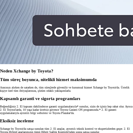
Neden Xchange by Toyota?
Tüm süreç boyunca, nitelikli hizmet maksimumda
Aracınızı alırken de satarken de, tüm süreçlerde güvenilir ve kurumsal hizmet Xchange by Toyota'da. Üstelik
kişiye özel tüm ihtiyaçlarınıza, çözüm odaklı yaklaşımlarla.
Kapsamlı garanti ve sigorta programları
Beğendiğiniz 2. El kapsam dahilindeyse garanti uygulamalarıyla* sunulur, sizin de içiniz hep rahat olur. Ayrıca
2. El Toyota'larda, 10 yaşa kadar ücretsiz güvence Toyota Garanti ON programında.* 2. El garanti
uygulamalarıyla ayrıntılı bilgi websitesi ve Toyota Plazalar'da.
Eksiksiz inceleme
Xchange by Toyota'da satışa sunulan tüm 2. El araçlar, ayrıntılı teknik kontrol ve ekspertizlerden geçer. 2. El
Toyota Hybrid araçlarımızın tümü Hibrit Sağlık Kontrolü'nden sonra satışa sunulur.