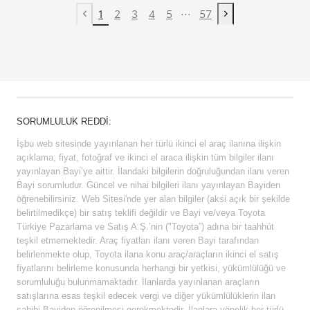
...
1
2
3
4
5
57
Previous page
Next page
SORUMLULUK REDDI:
İşbu web sitesinde yayınlanan her türlü ikinci el araç ilanına ilişkin
açıklama, fiyat, fotoğraf ve ikinci el araca ilişkin tüm bilgiler ilanı
yayınlayan Bayi’ye aittir. İlandaki bilgilerin doğruluğundan ilanı veren
Bayi sorumludur. Güncel ve nihai bilgileri ilanı yayınlayan Bayiden
öğrenebilirsiniz. Web Sitesi'nde yer alan bilgiler (aksi açık bir şekilde
belirtilmedikçe) bir satış teklifi değildir ve Bayi ve/veya Toyota
Türkiye Pazarlama ve Satış A.Ş.’nin ("Toyota”) adına bir taahhüt
teşkil etmemektedir. Araç fiyatları ilanı veren Bayi tarafından
belirlenmekte olup, Toyota ilana konu araç/araçların ikinci el satış
fiyatlarını belirleme konusunda herhangi bir yetkisi, yükümlülüğü ve
sorumluluğu bulunmamaktadır. İlanlarda yayınlanan araçların
satışlarına esas teşkil edecek vergi ve diğer yükümlülüklerin ilan
sahibi Bayiden öğrenilmesi gerekmektedir. İlanlara yönelik her türlü,