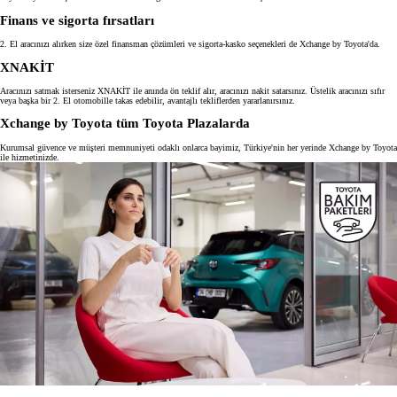
Finans ve sigorta fırsatları
2. El aracınızı alırken size özel finansman çözümleri ve sigorta-kasko seçenekleri de Xchange by Toyota'da.
XNAKİT
Aracınızı satmak isterseniz XNAKİT ile anında ön teklif alır, aracınızı nakit satarsınız. Üstelik aracınızı sıfır
veya başka bir 2. El otomobille takas edebilir, avantajlı tekliflerden yararlanırsınız.
Xchange by Toyota tüm Toyota Plazalarda
Kurumsal güvence ve müşteri memnuniyeti odaklı onlarca bayimiz, Türkiye'nin her yerinde Xchange by Toyota
ile hizmetinizde.