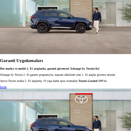
Garanti Uygulamaları
Her marka ve model 2. El araçlarda, garanti güvencesi Xchange by Toyota’da!
Xchange by Toyota 2. El garanti programıyla, kapsam dahilinde olan 2. El araçlar güvence altında.
Ayrıca Toyota marka 2. El araçlarda, 10 yaşa kadar eşsiz avantajlar
Toyota Garanti ON
’da.
İncele