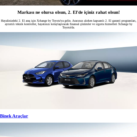
Markası ne olursa olsun, 2. El'de içiniz rahat olsun!
Hayalinizdeki 2. El araç için Xchange by Toyota'ya gelin. Aracınızı alırken kapsamlı 2. El garanti programları,
ayrıntılı teknik kontroller, hayatınızı kolaylaştıracak finansal çözümler ve sigorta hizmetleri Xchange by
Toyota'da.
Binek Araçlar