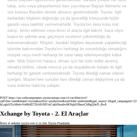
talep, soru veya şikayetlerinizi ilanı yayınlayan Bayiye iletmeniz ve
söz konusu Bayiden destek almanız gerekmektedir. Toyota, ilgili
ilanlardaki bilgilerin doğruluğu ya da güncelliği konusunda hiçbir
garanti veya taahhüt vermemektedir. Toyota’nın ilana konu mal
satışı, temin edilmesi veya ikinci el araçla ilgili bakım, kaza veya
başka bir şekilde araç geçmişini inceleme yükümlülüğü de
bulunmamaktadır. Müşteri, ilandaki bilgilere dayanarak yapabileceği
işlemler bakımından Toyota'nın herhangi bir sorumluluğu olmadığını,
müspet veya menfi herhangi bir zarar talep edemeyeceğini kabul
eder. Web Sitesi'nin hatasız olması için her türlü tedbir alınmış
olmakla birlikte, sitede mevcut ya da oluşabilecek hatalar ile ilgili
herhangi bir garanti verilmemektedir. Toyota dilediği zaman sitenin
içeriğini, Müşteri’lere sunulan ilanı dilediği zaman değiştirme ya da
sona erdirme hakkına sahiptir.
POST https://usc-webcomponents.toyota-europe.com/v1/car-filter/tr/tr?
carFilter=used&brand=toyota&uscEnv=production&sortOrder=published&gad_source=1&gad_campaig
hLoglrJiTuA8ufwVo6B4I27ZbAEtNfYxtCakhNmubv6KNqld19IaxoCkBgQAvD_BwE
Xchange by Toyota - 2. El Araçlar
İkinci el arabalar toyota.com.tr ve tüm Toyota Plazalarda