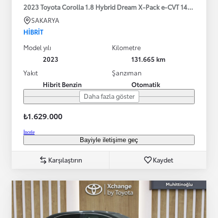
2023 Toyota Corolla 1.8 Hybrid Dream X-Pack e-CVT 140HP
SAKARYA
HIBRIT
Model yılı
Kilometre
2023
131.665 km
Yakıt
Şanzıman
Hibrit Benzin
Otomatik
Daha fazla göster
₺1.629.000
İncele
Bayiyle iletişime geç
Karşılaştırın
Kaydet