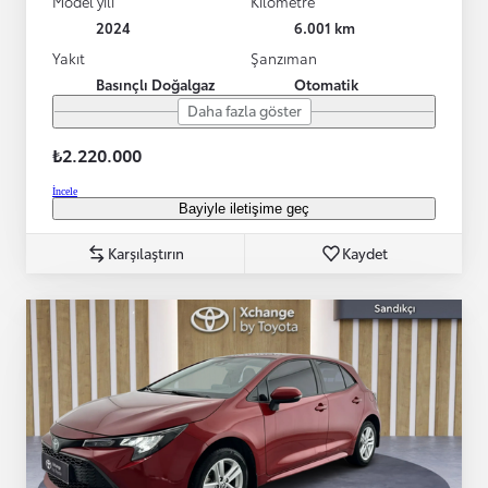
Model yılı
Kilometre
2024
6.001 km
Yakıt
Şanzıman
Basınçlı Doğalgaz
Otomatik
Daha fazla göster
₺2.220.000
İncele
Bayiyle iletişime geç
Karşılaştırın
Kaydet