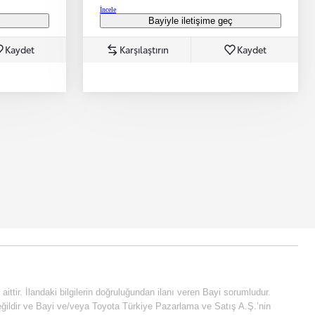
İncele
ç
Bayiyle iletişime geç
Kaydet
Karşılaştırın
Kaydet
e aittir. İlandaki bilgilerin doğruluğundan ilanı veren Bayi sorumludur.
fi değildir ve Bayi ve/veya Toyota Türkiye Pazarlama ve Satış A.Ş.’nin