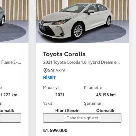
Toyota Corolla
id Flame E-CVT 122HP
2021 Toyota Corolla 1.8 Hybrid Dream e-CVT 122
SAKARYA
HIBRIT
e
Model yılı
Kilometre
51.222 km
2021
45.198 km
an
Yakıt
Şanzıman
tomatik
Hibrit Benzin
Otomatik
Daha fazla göster
₺1.699.000