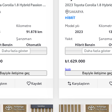
a Corolla 1.8 Hybrid Passion X-Pack E-CVT 140HP
2023 Toyota Corolla 1.8 Hybr
A
SAKARYA
HIBRIT
Kilometre
Model yılı
Kilometr
3
91.878 km
2023
1
Şanzıman
Yakıt
Şanzım
it Benzin
Otomatik
Hibrit Benzin
O
Daha fazla göster
Daha fazla göster
00
₺1.629.000
İncele
Bayiyle iletişime geç
Bayiyle iletişime ge
ştırın
Kaydet
Karşılaştırın