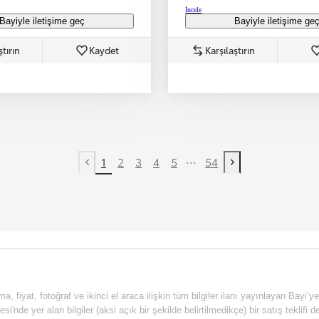
İncele
Bayiyle iletişime geç
Bayiyle iletişime ge
ştırın
Kaydet
Karşılaştırın
...
1
2
3
4
5
54
Previous page
Next page
a, fiyat, fotoğraf ve ikinci el araca ilişkin tüm bilgiler ilanı yayınlayan Bayi’y
esi'nde yer alan bilgiler (aksi açık bir şekilde belirtilmedikçe) bir satış tekli