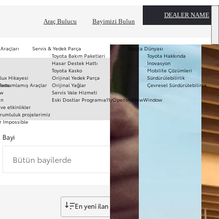
DEALER NAME
Araç Bulucu
Bayimizi Bulun
 Araçları
Servis & Yedek Parça
Toyota Dünyası
Toyota Bakım Paketleri
Toyota Hakkında
T
Hasar Destek Hattı
İnovasyon
mo
Toyota Kasko
Mobilite Çözümleri
Ha
lux Hikayesi
Orijinal Yedek Parça
Sürdürülebilirlik
To
ında
Tamamlamış Araçlar
Orijinal Yağlar
Çevresel Sürdürülebilirlik
Pr
ow
Servis Vale Hizmeti
S
ın
Eski Dostlar Programı
a11yOpensInNewWindow
Hi
ve etkinlikler
Ar
rumluluk projelerimiz
r Impossible
Fi
li
Bayi
Bütün bayilerde
En yeni ilan