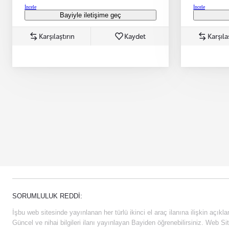
İncele
İncele
Bayiyle iletişime geç
Karşılaştırın
Kaydet
Karşıla
SORUMLULUK REDDI:
İşbu web sitesinde yayınlanan her türlü ikinci el araç ilanına ilişkin açıklam
Güncel ve nihai bilgileri ilanı yayınlayan Bayiden öğrenebilirsiniz. Web Sit