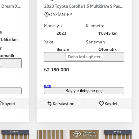
id Dream X-Pack e-CVT 140HP
2023 Toyota Corolla 1.5 Multidrive S Passion X-P
GAZİANTEP
Model yılı
Kilometre
e
2023
11.845 km
31.665 km
Yakıt
Şanzıman
an
Benzin
Otomatik
tomatik
Daha fazla göster
Bayinizle görüntülü görüşün
Toyota kirala: Rent a Toyota
₺2.180.000
İncele
ç
Bayiyle iletişime geç
Kaydet
Karşılaştırın
Kaydet
TAKATA