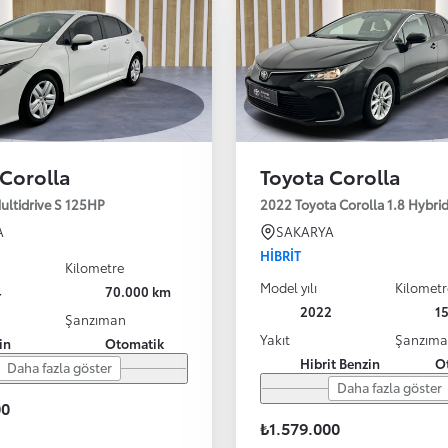
 Corolla
Toyota Corolla
Multidrive S 125HP
2022 Toyota Corolla 1.8 Hybr
A
SAKARYA
HIBRIT
Kilometre
Model yılı
Kilometr
4
70.000 km
2022
1
Şanzıman
Yakıt
Şanzım
in
Otomatik
Hibrit Benzin
O
Daha fazla göster
Daha fazla göster
00
₺1.579.000