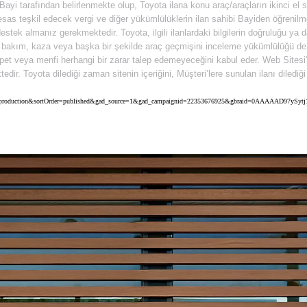
n Bayi tarafından belirlenmekte olup, Toyota ilana konu araç/araçların ikinci el
as teşkil edecek vergi ve diğer yükümlülüklerin ilan sahibi Bayiden öğrenilmes
stek almanız gerekmektedir. Toyota, ilgili ilanlardaki bilgilerin doğruluğu ya
gili bakım, kaza veya başka bir şekilde araç geçmişini inceleme yükümlülüğü d
t veya menfi herhangi bir zarar talep edemeyeceğini kabul eder. Web Sitesi'nin
ktedir. Toyota dilediği zaman sitenin içeriğini, Müşteri’lere sunulan ilanı dile
a&uscEnv=production&sortOrder=published&gad_source=1&gad_campaignid=22353676925&gbraid=0AAAAAD9