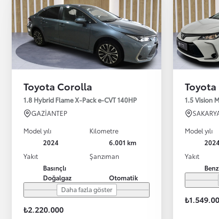
Toyota Corolla
Toyota
1.8 Hybrid Flame X-Pack e-CVT 140HP
1.5 Vision 
GAZİANTEP
SAKARY
Model yılı
Kilometre
Model yılı
2024
6.001 km
202
Yakıt
Şanzıman
Yakıt
Basınçlı
Benz
Doğalgaz
Otomatik
Daha fazla göster
₺1.549.0
₺2.220.000