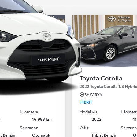
 Corolla
Toyota Corolla
a Corolla 1.8 Hybrid Dream e-CVT 140HP
2022 Toyota Corolla 1.8 Hybr
İ
SAKARYA
HIBRIT
Kilometre
Model yılı
Kilometr
5
16.988 km
2022
1
Şanzıman
Yakıt
Şanzım
it Benzin
Otomatik
Hibrit Benzin
O