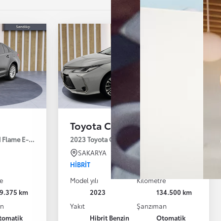
Toyota Corolla
id Flame E-CVT 122HP
2023 Toyota Corolla 1.8 Hybrid Passion X-Pack E
SAKARYA
HIBRIT
e
Model yılı
Kilometre
19.375 km
2023
134.500 km
an
Yakıt
Şanzıman
tomatik
Hibrit Benzin
Otomatik