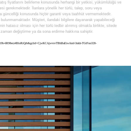
 satış fiyatlarını belirleme konusunda herhangi bir yetkisi, yükümlülüğü ve
i gerekmektedir. İlanlara yönelik her türlü, talep, soru veya
 da güncelliği konusunda hiçbir garanti veya taahhüt vermemektedir.
e bulunmamaktadır. Müşteri, ilandaki bilgilere dayanarak yapabileceği
 hatasız olması için her türlü tedbir alınmış olmakla birlikte, sitede
diği zaman değiştirme ya da sona erdirme hakkına sahiptir.
7ySytj19b-6R98ecz4BloRiQrb&gclid=CjwKCAjwvsvTBhBaEiwAmf-3nkh-TGtFno328-