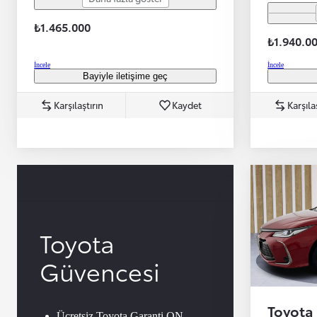
₺1.465.000
₺1.940.0
İncele
İncele
Bayiyle iletişime geç
Başlangıç fiyatı
Karşılaştırın
Kaydet
Karşıla
Toyota
Güvencesi
Yeni Hilux Yakında
Haberdar olun
Toyota
Ücretsiz Toyota Garanti ON