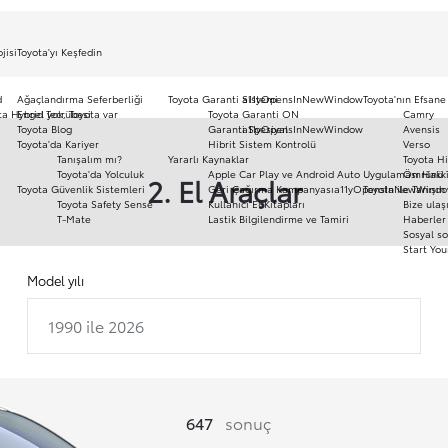
jisi
Toyota'yı Keşfedin
d
Ağaçlandırma Seferberliği
Toyota Garanti Sistemi
a11yOpensInNewWindow
Toyota'nın Efsane
ota Hybrid Tecrübesi
Engel yok, Toyota var
Toyota Garanti ON
Camry
Toyota Blog
Garanti Spesiyal
a11yOpensInNewWindow
Avensis
Toyota'da Kariyer
Hibrit Sistem Kontrolü
Verso
Tanışalım mı?
Yararlı Kaynaklar
Toyota Hi
Toyota'da Yolculuk
Apple Car Play ve Android Auto Uygulaması Hakk
Ömrünü 
2. El Araçlar
Toyota Güvenlik Sistemleri
Geri Çağırma Kampanyası
a11yOpensInNewWind
Toyota ile Tanışın
Toyota Safety Sense
Kullanıcı El Kitapları
Bize ulaş
T-Mate
Lastik Bilgilendirme ve Tamiri
Haberler 
Sosyal so
Start You
Model yılı
1990 ile 2026
647
sonuç