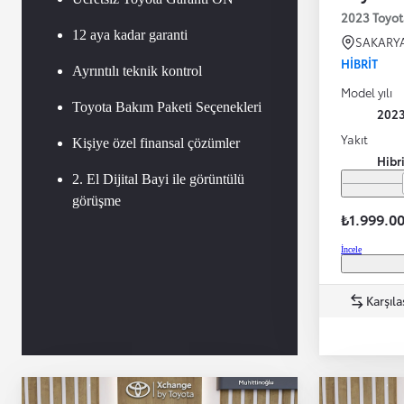
2023 Toyot
12 aya kadar garanti
SAKARY
HIBRIT
Ayrıntılı teknik kontrol
Model yılı
Toyota Bakım Paketi Seçenekleri
202
Yakıt
Kişiye özel finansal çözümler
Hibr
2. El Dijital Bayi ile görüntülü
görüşme
₺1.999.0
İncele
Karşıla