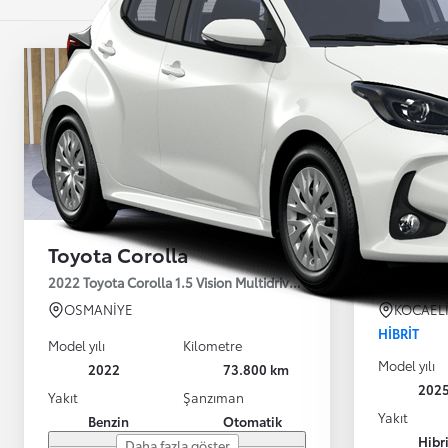
Toyota Corolla
Toyota
2022 Toyota Corolla 1.5 Vision Multidrive S 123HP
2025 Toyot
OSMANİYE
KOCAEL
HIBRIT
Model yılı
Kilometre
Model yılı
2022
73.800 km
202
Yakıt
Şanzıman
Yakıt
Benzin
Otomatik
Hibr
Daha fazla göster