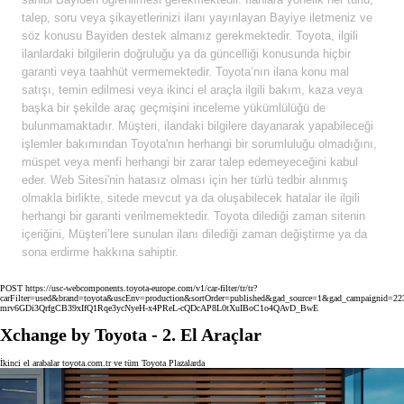
talep, soru veya şikayetlerinizi ilanı yayınlayan Bayiye iletmeniz ve
söz konusu Bayiden destek almanız gerekmektedir. Toyota, ilgili
ilanlardaki bilgilerin doğruluğu ya da güncelliği konusunda hiçbir
garanti veya taahhüt vermemektedir. Toyota’nın ilana konu mal
satışı, temin edilmesi veya ikinci el araçla ilgili bakım, kaza veya
başka bir şekilde araç geçmişini inceleme yükümlülüğü de
bulunmamaktadır. Müşteri, ilandaki bilgilere dayanarak yapabileceği
işlemler bakımından Toyota'nın herhangi bir sorumluluğu olmadığını,
müspet veya menfi herhangi bir zarar talep edemeyeceğini kabul
eder. Web Sitesi'nin hatasız olması için her türlü tedbir alınmış
olmakla birlikte, sitede mevcut ya da oluşabilecek hatalar ile ilgili
herhangi bir garanti verilmemektedir. Toyota dilediği zaman sitenin
içeriğini, Müşteri’lere sunulan ilanı dilediği zaman değiştirme ya da
sona erdirme hakkına sahiptir.
POST https://usc-webcomponents.toyota-europe.com/v1/car-filter/tr/tr?
carFilter=used&brand=toyota&uscEnv=production&sortOrder=published&gad_source=1&gad_campaig
mrv6GDi3QrfgCB39xIfQ1Rqe3ycNyeH-x4PReL-cQDcAP8L0tXuIBoC1o4QAvD_BwE
Xchange by Toyota - 2. El Araçlar
İkinci el arabalar toyota.com.tr ve tüm Toyota Plazalarda