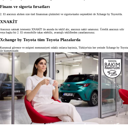
Finans ve sigorta fırsatları
2. El aracınızı alırken size özel finansman çözümleri ve sigorta-kasko seçenekleri de Xchange by Toyota'da.
XNAKİT
Aracınızı satmak isterseniz XNAKİT ile anında ön teklif alır, aracınızı nakit satarsınız. Üstelik aracınızı sıfır
veya başka bir 2. El otomobille takas edebilir, avantajlı tekliflerden yararlanırsınız.
Xchange by Toyota tüm Toyota Plazalarda
Kurumsal güvence ve müşteri memnuniyeti odaklı onlarca bayimiz, Türkiye'nin her yerinde Xchange by Toyota
ile hizmetinizde.