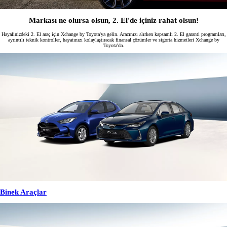
Markası ne olursa olsun, 2. El'de içiniz rahat olsun!
Hayalinizdeki 2. El araç için Xchange by Toyota'ya gelin. Aracınızı alırken kapsamlı 2. El garanti programları,
ayrıntılı teknik kontroller, hayatınızı kolaylaştıracak finansal çözümler ve sigorta hizmetleri Xchange by
Toyota'da.
Binek Araçlar