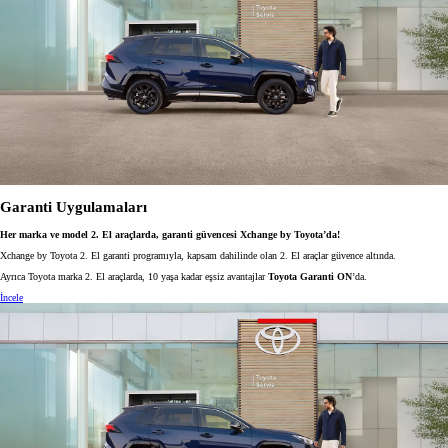
Garanti Uygulamaları
Her marka ve model 2. El araçlarda, garanti güvencesi Xchange by Toyota’da!
Xchange by Toyota 2. El garanti programıyla, kapsam dahilinde olan 2. El araçlar güvence altında.
Ayrıca Toyota marka 2. El araçlarda, 10 yaşa kadar eşsiz avantajlar
Toyota Garanti ON
’da.
İncele