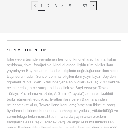
...
1
2
3
4
5
57
Previous page
Next page
SORUMLULUK REDDI:
İşbu web sitesinde yayınlanan her türlü ikinci el araç ilanına ilişkin
açıklama, fiyat, fotoğraf ve ikinci el araca ilişkin tüm bilgiler ilanı
yayınlayan Bayi’ye aittir. İlandaki bilgilerin doğruluğundan ilanı veren
Bayi sorumludur. Güncel ve nihai bilgileri ilanı yayınlayan Bayiden
öğrenebilirsiniz. Web Sitesi'nde yer alan bilgiler (aksi açık bir şekilde
belirtilmedikçe) bir satış teklifi değildir ve Bayi ve/veya Toyota
Türkiye Pazarlama ve Satış A.Ş.’nin ("Toyota”) adına bir taahhüt
teşkil etmemektedir. Araç fiyatları ilanı veren Bayi tarafından
belirlenmekte olup, Toyota ilana konu araç/araçların ikinci el satış
fiyatlarını belirleme konusunda herhangi bir yetkisi, yükümlülüğü ve
sorumluluğu bulunmamaktadır. İlanlarda yayınlanan araçların
satışlarına esas teşkil edecek vergi ve diğer yükümlülüklerin ilan
sahibi Bayiden öğrenilmesi gerekmektedir. İlanlara yönelik her türlü,