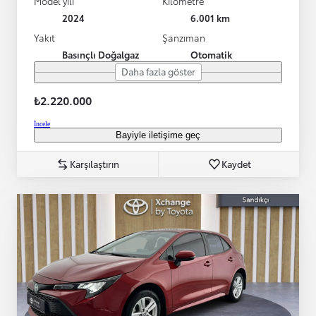
Model yılı
Kilometre
2024
6.001 km
Yakıt
Şanzıman
Basınçlı Doğalgaz
Otomatik
Daha fazla göster
₺2.220.000
İncele
Bayiyle iletişime geç
Karşılaştırın
Kaydet