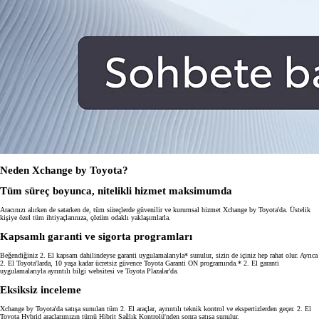
Neden Xchange by Toyota?
Tüm süreç boyunca, nitelikli hizmet maksimumda
Aracınızı alırken de satarken de, tüm süreçlerde güvenilir ve kurumsal hizmet Xchange by Toyota'da. Üstelik
kişiye özel tüm ihtiyaçlarınıza, çözüm odaklı yaklaşımlarla.
Kapsamlı garanti ve sigorta programları
Beğendiğiniz 2. El kapsam dahilindeyse garanti uygulamalarıyla* sunulur, sizin de içiniz hep rahat olur. Ayrıca
2. El Toyota'larda, 10 yaşa kadar ücretsiz güvence Toyota Garanti ON programında.* 2. El garanti
uygulamalarıyla ayrıntılı bilgi websitesi ve Toyota Plazalar'da.
Eksiksiz inceleme
Xchange by Toyota'da satışa sunulan tüm 2. El araçlar, ayrıntılı teknik kontrol ve ekspertizlerden geçer. 2. El
Toyota Hybrid araçlarımızın tümü Hibrit Sağlık Kontrolü'nden sonra satışa sunulur.