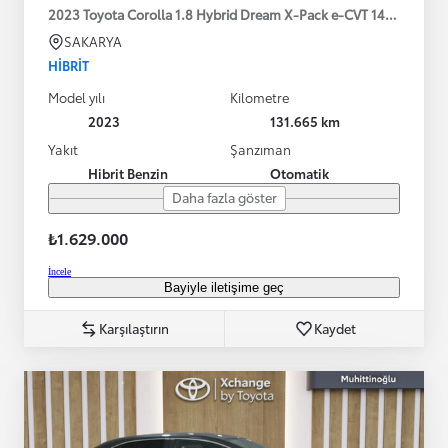
2023 Toyota Corolla 1.8 Hybrid Dream X-Pack e-CVT 140HP
SAKARYA
HIBRIT
Model yılı
Kilometre
2023
131.665 km
Yakıt
Şanzıman
Hibrit Benzin
Otomatik
Daha fazla göster
₺1.629.000
İncele
Bayiyle iletişime geç
Karşılaştırın
Kaydet