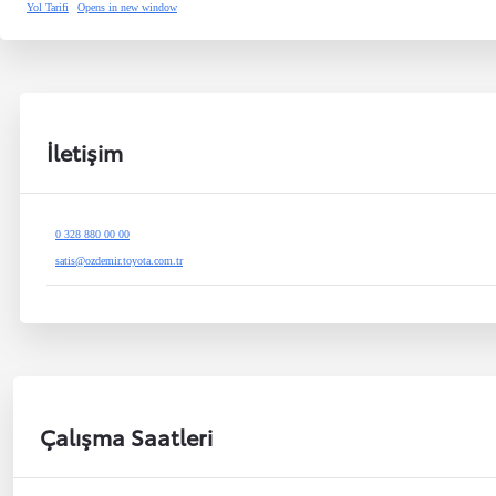
Yol Tarifi
Opens in new window
İletişim
0 328 880 00 00
satis@ozdemir.toyota.com.tr
Çalışma Saatleri