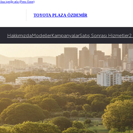
Toyota Ağustos Ayı K
Ana içeriğe atla
(Press Enter)
Toyota, en güncel araç kampanyaları, kredi ve faiz avantajlarıyla yanınızda!
TOYOTA PLAZA ÖZDEMİR
İncele
Hakkımızda
Modeller
Kampanyalar
Satış Sonrası Hizmetler
2.