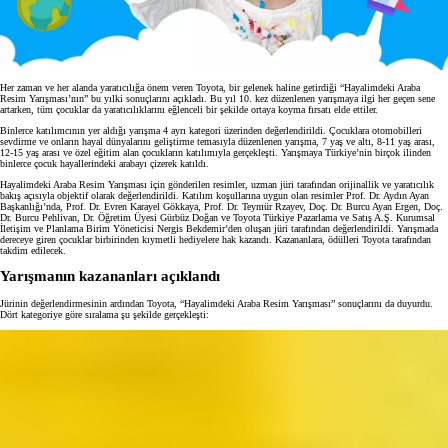
Her zaman ve her alanda yaratıcılığa önem veren Toyota, bir gelenek haline getirdiği “Hayalimdeki Araba
Resim Yarışması’nın” bu yılki sonuçlarını açıkladı. Bu yıl 10. kez düzenlenen yarışmaya ilgi her geçen sene
artarken, tüm çocuklar da yaratıcılıklarını eğlenceli bir şekilde ortaya koyma fırsatı elde ettiler.
Binlerce katılımcının yer aldığı yarışma 4 ayrı kategori üzerinden değerlendirildi. Çocuklara otomobilleri
sevdirme ve onların hayal dünyalarını geliştirme temasıyla düzenlenen yarışma, 7 yaş ve altı, 8-11 yaş arası,
12-15 yaş arası ve özel eğitim alan çocukların katılımıyla gerçekleşti. Yarışmaya Türkiye’nin birçok ilinden
binlerce çocuk hayallerindeki arabayı çizerek katıldı.
Hayalimdeki Araba Resim Yarışması için gönderilen resimler, uzman jüri tarafından orijinallik ve yaratıcılık
bakış açısıyla objektif olarak değerlendirildi. Katılım koşullarına uygun olan resimler Prof. Dr. Aydın Ayan
Başkanlığı’nda, Prof. Dr. Evren Karayel Gökkaya, Prof. Dr. Teymür Rzayev, Doç. Dr. Burcu Ayan Ergen, Doç.
Dr. Burcu Pehlivan, Dr. Öğretim Üyesi Gürbüz Doğan ve Toyota Türkiye Pazarlama ve Satış A.Ş. Kurumsal
İletişim ve Planlama Birim Yöneticisi Nergis Bekdemir’den oluşan jüri tarafından değerlendirildi. Yarışmada
dereceye giren çocuklar birbirinden kıymetli hediyelere hak kazandı. Kazananlara, ödülleri Toyota tarafından
takdim edilecek.
Yarışmanın kazananları açıklandı
Jürinin değerlendirmesinin ardından Toyota, “Hayalimdeki Araba Resim Yarışması” sonuçlarını da duyurdu.
Dört kategoriye göre sıralama şu şekilde gerçekleşti: