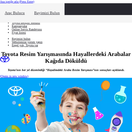
Ana içeriğe atla
(Press Enter)
Hızlı Erişim
Hızlı erişim alanını kapatmak için tıklayın
Ne aramıştınız?
Araç Bulucu
Bayimizi Bulun
Aracınızı oluşturun
Toyota İletişim Merkezi
Kampanyalar
Online Servis Randevusu
Fiyat listesi
Bayimizi bulun
Websitemize yorum yapın
Engel yok, Toyota var
Toyota Resim Yarışmasında Hayallerdeki Arabalar
Kağıda Döküldü
Toyota’nın her yıl düzenlediği “Hayalimdeki Araba Resim Yarışması”nın sonuçları açıklandı.
(Opens in new window)