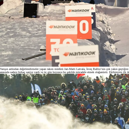
Yarışın ardından değerlendirmeler yapan takım müdürü Jari-Matti Latvala, İsveç Rallisi’nin çok yakın geçtiğini
arasında sadece birkaç saniye vardı ve üç gün boyunca bu şekilde mücadele etmek olağanüstü. Ekibimizin ilk 