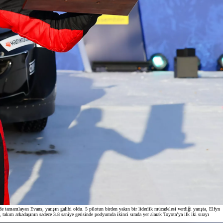
Bayinizle görüntülü görüşün
Toyota kirala: Rent a Toyota
de tamamlayan Evans, yarışın galibi oldu. 5 pilotun birden yakın bir liderlik mücadelesi verdiği yarışta, Elfyn
 takım arkadaşının sadece 3.8 saniye gerisinde podyumda ikinci sırada yer alarak Toyota’ya ilk iki sırayı