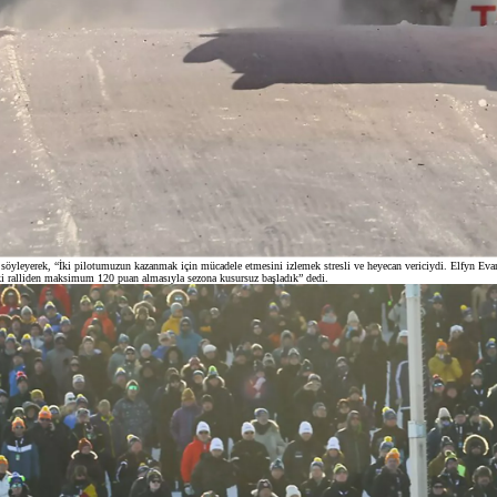
 söyleyerek, “İki pilotumuzun kazanmak için mücadele etmesini izlemek stresli ve heyecan vericiydi. Elfyn Evans
iki ralliden maksimum 120 puan almasıyla sezona kusursuz başladık” dedi.