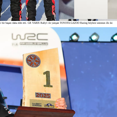
li bir başarı daha elde etti. GR YARIS Rally1 ile yarışan TOYOTA GAZOO Racing böylece sezonun ilk iki