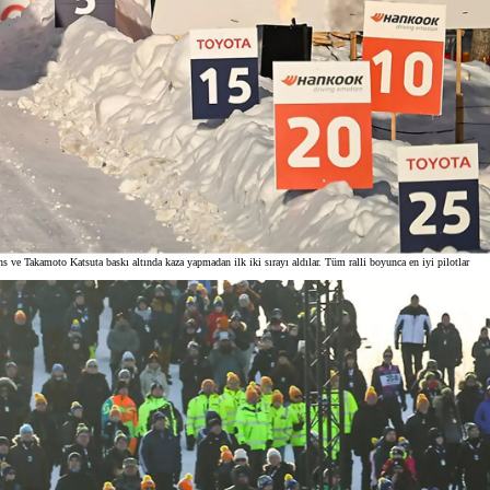
 ve Takamoto Katsuta baskı altında kaza yapmadan ilk iki sırayı aldılar. Tüm ralli boyunca en iyi pilotlar