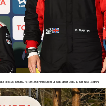
kla liderliğini sürdürdü. Pilotlar Şampiyonası’nda ise 61 puana ulaşan Evans, 28 puan farkla ilk sıraya