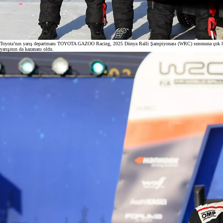
Toyota’nın yarış departmanı TOYOTA GAZOO Racing, 2025 Dünya Ralli Şampiyonası (WRC) sezonuna çok hızlı b
yarışının da kazananı oldu.
Başlangıç fiyatı