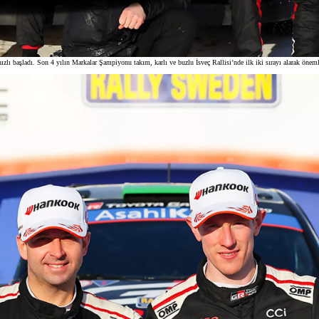
aşladı. Son 4 yılın Markalar Şampiyonu takım, karlı ve buzlu İsveç Rallisi’nde ilk iki sırayı alarak önem