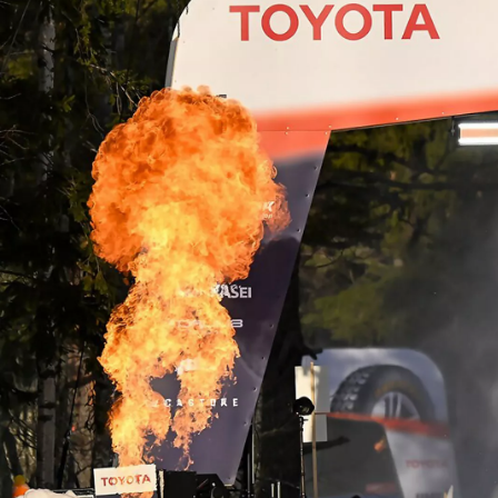
Yeni RAV4
HYBRID
İlk siz haberdar olun