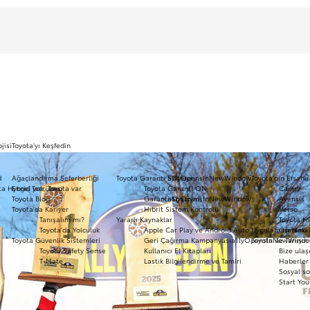
jisi
Toyota'yı Keşfedin
d
Ağaçlandırma Seferberliği
Toyota Garanti Sistemi
a11yOpensInNewWindow
Toyota'nın Efsane
ota Hybrid Tecrübesi
Engel yok, Toyota var
Toyota Garanti ON
Camry
Toyota Blog
Garanti Spesiyal
a11yOpensInNewWindow
Avensis
Toyota'da Kariyer
Hibrit Sistem Kontrolü
Verso
Tanışalım mı?
Yararlı Kaynaklar
Toyota Hi
Toyota'da Yolculuk
Apple Car Play ve Android Auto Uygulaması Hakk
Ömrünü 
Toyota Güvenlik Sistemleri
Geri Çağırma Kampanyası
a11yOpensInNewWind
Toyota ile Tanışın
Toyota Safety Sense
Kullanıcı El Kitapları
Bize ulaş
T-Mate
Lastik Bilgilendirme ve Tamiri
Haberler 
Sosyal so
Start You