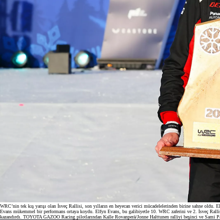
Yeni Hilux Yakında
Haberdar olun
WRC’nin tek kış yarışı olan İsveç Rallisi, son yılların en heyecan verici mücadelelerinden birine sahne oldu. El
Evans mükemmel bir performans ortaya koydu. Elfyn Evans, bu galibiyetle 10. WRC zaferini ve 2. İsveç Rallisi z
kazandırdı. TOYOTA GAZOO Racing pilotlarından Kalle Rovanperä/Jonne Halttunen ralliyi beşinci ve Sami Pa