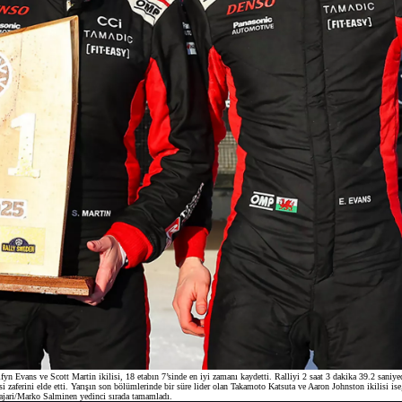
fyn Evans ve Scott Martin ikilisi, 18 etabın 7’sinde en iyi zamanı kaydetti. Ralliyi 2 saat 3 dakika 39.2 saniye
aferini elde etti. Yarışın son bölümlerinde bir süre lider olan Takamoto Katsuta ve Aaron Johnston ikilisi ise,
jari/Marko Salminen yedinci sırada tamamladı.