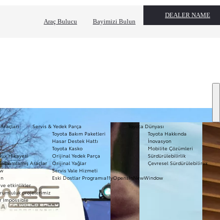
DEALER NAME
Araç Bulucu
Bayimizi Bulun
 Araçları
Servis & Yedek Parça
Toyota Dünyası
Toyota Bakım Paketleri
Toyota Hakkında
T
Hasar Destek Hattı
İnovasyon
mo
Toyota Kasko
Mobilite Çözümleri
Ha
lux Hikayesi
Orijinal Yedek Parça
Sürdürülebilirlik
To
ında
Tamamlamış Araçlar
Orijinal Yağlar
Çevresel Sürdürülebilirlik
Pr
ow
Servis Vale Hizmeti
S
ın
Eski Dostlar Programı
a11yOpensInNewWindow
Hi
ve etkinlikler
Ar
rumluluk projelerimiz
r Impossible
Fi
li