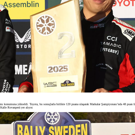
akımı konumuna yükseldi. Toyota, bu sonuçlarla birlikte 120 puana ulaşarak Markalar Şampiyonası’nda 48 puan far
u Kalle Rovanperä yer alıyor.