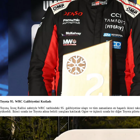
Toyota 95. WRC Galibiyetini Kutladı
Toyota, İsveç Rallisi zaferiyle WRC tarihindeki 95. galibiyetine ulaştı ve tüm zamanların en başarılı ikinci t
yükseldi. İkinci sırada ise Toyota adına belirli yarışlara katılacak Ogier ve üçüncü sırada bir diğer Toyota pilot