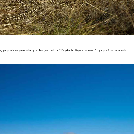
rış kala en yakın rakibiyle olan puan farkını 91’e çıkardı. Toyota bu sezon 10 yarışın 8’ini kazanarak