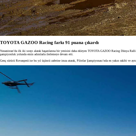
TOYOTA GAZOO Racing farkı 91 puana çıkardı
Yunanistan’da ilk iki sırayı alarak başarılarına bir yenisini daha ekleyen TOYOTA GAZOO Racing Dünya Ralli T
şampiyonluk yolunda emin adımlarla ilerlemeye devam etti.
Genç sürücü Rovanperä ise bu yıl üçüncü zaferine imza atarak, Pilotlar Şampiyonası’nda en yakın rakibi ve ayn
Yeni RAV4
HYBRID
İlk siz haberdar olun