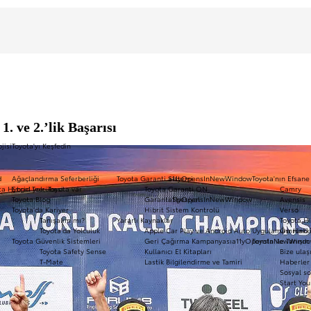
ve 2.’lik Başarısı
jisi
Toyota'yı Keşfedin
d
Ağaçlandırma Seferberliği
Toyota Garanti Sistemi
a11yOpensInNewWindow
Toyota'nın Efsane
ota Hybrid Tecrübesi
Engel yok, Toyota var
Toyota Garanti ON
Camry
Toyota Blog
Garanti Spesiyal
a11yOpensInNewWindow
Avensis
Toyota'da Kariyer
Hibrit Sistem Kontrolü
Verso
Tanışalım mı?
Yararlı Kaynaklar
Toyota Hi
Toyota'da Yolculuk
Apple Car Play ve Android Auto Uygulaması Hakk
Ömrünü 
Toyota Güvenlik Sistemleri
Geri Çağırma Kampanyası
a11yOpensInNewWind
Toyota ile Tanışın
Toyota Safety Sense
Kullanıcı El Kitapları
Bize ulaş
T-Mate
Lastik Bilgilendirme ve Tamiri
Haberler 
Sosyal so
Start You