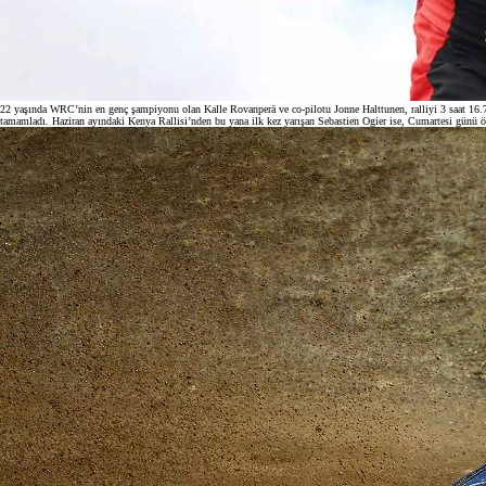
22 yaşında WRC’nin en genç şampiyonu olan Kalle Rovanperä ve co-pilotu Jonne Halttunen, ralliyi 3 saat 16.7 sa
tamamladı. Haziran ayındaki Kenya Rallisi’nden bu yana ilk kez yarışan Sebastien Ogier ise, Cumartesi günü öğl