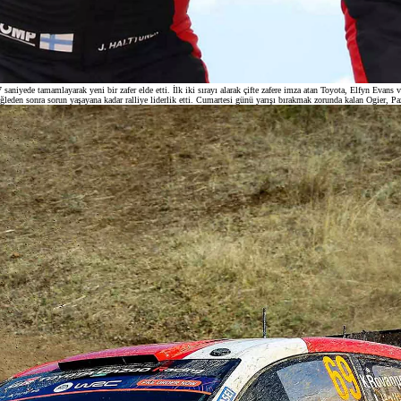
niyede tamamlayarak yeni bir zafer elde etti. İlk iki sırayı alarak çifte zafere imza atan Toyota, Elfyn Evans 
eden sonra sorun yaşayana kadar ralliye liderlik etti. Cumartesi günü yarışı bırakmak zorunda kalan Ogier, Paza