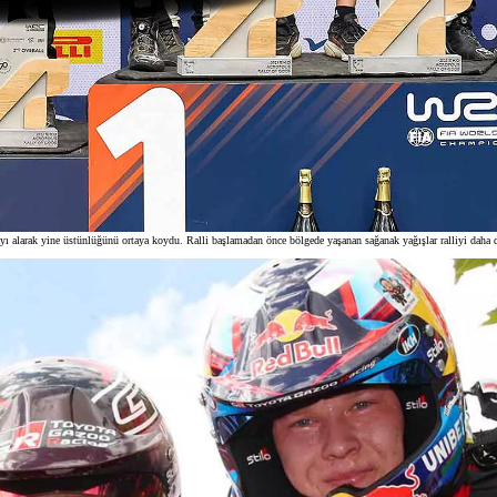
larak yine üstünlüğünü ortaya koydu. Ralli başlamadan önce bölgede yaşanan sağanak yağışlar ralliyi daha da zo