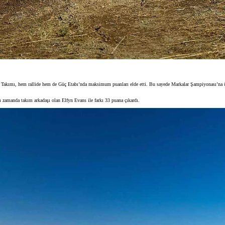
akımı, hem rallide hem de Güç Etabı’nda maksimum puanları elde etti. Bu sayede Markalar Şampiyonası’na üç ya
ı zamanda takım arkadaşı olan Elfyn Evans ile farkı 33 puana çıkardı.