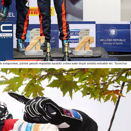
rlaştırırken, pilotlar çamurlu etaplardan kayalıklı yollara kadar birçok zorlukla mücadele etti. Toyota’nın