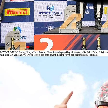
TOYOTA GAZOO Racing Dünya Ralli Takımı, Yunanistan’da gerçekleştirilen Akropolis Rallisi’nde ilk iki sırayı a
ralli aracı GR Yaris Rally1 Hybrid ise bir kez daha dayanıklılığını ve yüksek performansını kanıtladı.
Başlangıç fiyatı