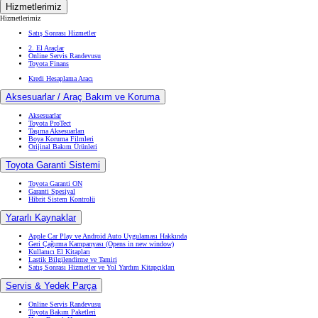
Hizmetlerimiz
Hizmetlerimiz
Satış Sonrası Hizmetler
2. El Araçlar
Online Servis Randevusu
Toyota Finans
Kredi Hesaplama Aracı
Aksesuarlar / Araç Bakım ve Koruma
Aksesuarlar
Toyota ProTect
Taşıma Aksesuarları
Boya Koruma Filmleri
Orijinal Bakım Ürünleri
Toyota Garanti Sistemi
Toyota Garanti ON
Garanti Spesiyal
Hibrit Sistem Kontrolü
Yararlı Kaynaklar
Apple Car Play ve Android Auto Uygulaması Hakkında
Geri Çağırma Kampanyası
(Opens in new window)
Kullanıcı El Kitapları
Lastik Bilgilendirme ve Tamiri
Satış Sonrası Hizmetler ve Yol Yardım Kitapçıkları
Servis & Yedek Parça
Online Servis Randevusu
Toyota Bakım Paketleri