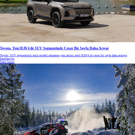
Toyota, Yeni RAV4 ile SUV Segmentinde Cesur Bir Sayfa Daha Açıyor
Toyota, SUV segmentinin öncü modeli tamamen yeni altıncı nesil RAV4 ile cesur bir sayfa daha açmaya
hazırlanıyor.
Daha fazlası