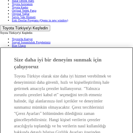
Hasar Destek Hattı
Toyota Asistanım
Toyota Kasko
Orijinal Yedek Parça
Orijinal Yağlar
Servis Vale Hizmeti
Eski Dostlar Programı
(Opens in new window)
Toyota Türkiye'yi Keşfedin
Toyota Türkiye'yi Keşfedin
Toyota'da Kariyer
Sosyal Sorumluluk Projelerimiz
Bize Ulaşın
Haberler ve Etkinlikler
ÖTV Muafiyetli Araçlar
Hibrit Arabalar
Size daha iyi bir deneyim sunmak için
Hafif Ticari: Toyota Professional
SUV
Toyota Blog
(Opens in new window)
çalışıyoruz
Ağaçlandırma Seferberliği
(Opens in new window)
Yasal Bilgilendirme
Toyota Türkiye olarak size daha iyi hizmet verebilmek ve
Yasal Bilgilendirme
deneyiminizi daha güvenli, hızlı ve kişiselleştirilmiş hale
Yasal Uyarı ve Bilgilendirme
getirmek amacıyla çerezler kullanıyoruz. “Yalnızca
Çerez Politikası
Kişisel Verilerin Korunması
zorunlu çerezleri kabul et” seçeneğini tercih etmeniz
Kişisel Veri Paylaşımı ve İletişim İzni
Bilgi Toplumu Hizmetleri
(Opens in new window)
halinde, ilgi alanlarınıza özel içerikler ve deneyimler
TAKATA Hava Yastığı Geri Çağırma
Yakıt Ekonomisi ve CO2 Emisyonu
sunmamız mümkün olmayacaktır. Çerez tercihlerinizi
Kalite Standartları
“Çerez Ayarları” bölümünden dilediğiniz zaman
Pazarlama Faaliyetleri İçin Açık Rıza
Web Erişilebilirlik Beyanı
güncelleyebilirsiniz. Hangi kişisel verilerin çerezler
aracılığıyla toplandığı ve bu verilerin nasıl kullanıldığı
hakkında detaylı bilgiye Gizlilik Ayarları üzerinden