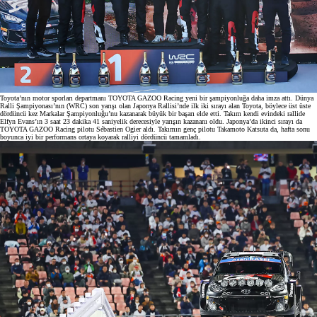
Toyota’nın motor sporları departmanı TOYOTA GAZOO Racing yeni bir şampiyonluğa daha imza attı. Dünya
Ralli Şampiyonası’nın (WRC) son yarışı olan Japonya Rallisi’nde ilk iki sırayı alan Toyota, böylece üst üste
dördüncü kez Markalar Şampiyonluğu’nu kazanarak büyük bir başarı elde etti. Takım kendi evindeki rallide
Elfyn Evans’ın 3 saat 23 dakika 41 saniyelik derecesiyle yarışın kazananı oldu. Japonya’da ikinci sırayı da
TOYOTA GAZOO Racing pilotu Sébastien Ogier aldı. Takımın genç pilotu Takamoto Katsuta da, hafta sonu
boyunca iyi bir performans ortaya koyarak ralliyi dördüncü tamamladı.