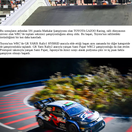
Bu sonuçların ardından 591 puanla Markalar Şampiyonu olan TOYOTA GAZOO Racing, ralli dünyasının
zirvesi olan WRC’de toplam sekizinci şampiyonluğunu almış oldu. Bu başarı, Toyota’nın rallilerdeki
üstünlüğünü bir kez daha kanıtladı.
Toyota’nın WRC’de GR YARIS Rally1 HYBRID aracıyla elde ettiği başarı aynı zamanda bir diğer kategoride
de şampiyonlukla taçlandı. GR Yaris Rally2 aracıyla yarışan Sami Pajari WRC2 şampiyonluğu da ilan ettiler.
Printsport takımıyla yarışan Sami Pajari, Japonya’da ikinci sırayı alarak podyuma çıktı ve üç puan farkla
şampiyon olmayı başardı.