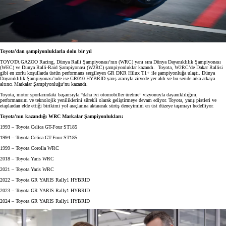
Toyota’dan şampiyonluklarla dolu bir yıl
TOYOTA GAZOO Racing, Dünya Ralli Şampiyonası’nın (WRC) yanı sıra Dünya Dayanıklılık Şampiyonası
(WEC) ve Dünya Ralli-Raid Şampiyonası (W2RC) şampiyonluklar kazandı. Toyota, W2RC’de Dakar Rallisi
gibi en zorlu koşullarda üstün performans sergileyen GR DKR Hilux T1+ ile şampiyonluğa ulaştı. Dünya
Dayanıklılık Şampiyonası’nde ise GR010 HYBRID yarış aracıyla zirvede yer aldı ve bu seride arka arkaya
altıncı Markalar Şampiyonluğu’nu kazandı.
Toyota, motor sporlarındaki başarısıyla “daha iyi otomobiller üretme” vizyonuyla dayanıklılığını,
performansını ve teknolojik yeniliklerini sürekli olarak geliştirmeye devam ediyor. Toyota, yarış pistleri ve
etaplardan elde ettiği birikimi yol araçlarına aktararak sürüş deneyimini en üst düzeye taşımayı hedefliyor.
Toyota’nın kazandığı WRC Markalar Şampiyonlukları:
1993 – Toyota Celica GT-Four ST185
1994 – Toyota Celica GT-Four ST185
1999 – Toyota Corolla WRC
2018 – Toyota Yaris WRC
2021 – Toyota Yaris WRC
2022 – Toyota GR YARIS Rally1 HYBRID
2023 – Toyota GR YARIS Rally1 HYBRID
2024 – Toyota GR YARIS Rally1 HYBRID