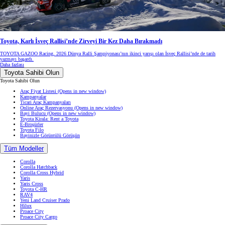
Toyota, Karlı İsveç Rallisi’nde Zirveyi Bir Kez Daha Bırakmadı
TOYOTA GAZOO Racing, 2026 Dünya Ralli Şampiyonası’nın ikinci yarışı olan İsveç Rallisi’nde de tarih
yazmayı başardı.
Daha fazlası
Toyota Sahibi Olun
Toyota Sahibi Olun
Araç Fiyat Listesi
(Opens in new window)
Kampanyalar
Ticari Araç Kampanyaları
Online Araç Rezervasyonu
(Opens in new window)
Bayi Bulucu
(Opens in new window)
Toyota Kirala: Rent a Toyota
E-Broşürler
Toyota Filo
Bayinizle Görüntülü Görüşün
Tüm Modeller
Corolla
Corolla Hatchback
Corolla Cross Hybrid
Yaris
Yaris Cross
Toyota C-HR
RAV4
Yeni Land Cruiser Prado
Hilux
Proace City
Proace City Cargo