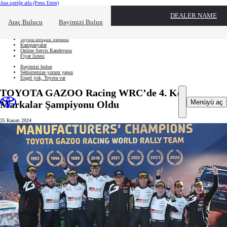
Ana içeriğe atla
(Press Enter)
Hızlı Erişim
DEALER NAME
Hızlı erişim alanını kapatmak için tıklayın
Ne aramıştınız?
Araç Bulucu
Bayimizi Bulun
Aracınızı oluşturun
Toyota İletişim Merkezi
Kampanyalar
Online Servis Randevusu
Fiyat listesi
Bayimizi bulun
Websitemize yorum yapın
Engel yok, Toyota var
TOYOTA GAZOO Racing WRC’de 4. Kez
Menüyü aç
Markalar Şampiyonu Oldu
25 Kasım 2024