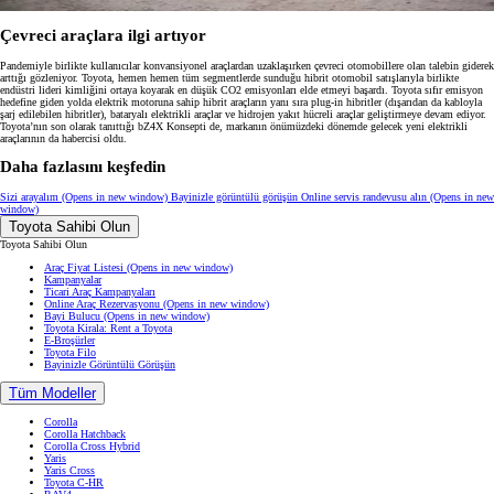
Çevreci araçlara ilgi artıyor
Pandemiyle birlikte kullanıcılar konvansiyonel araçlardan uzaklaşırken çevreci otomobillere olan talebin giderek
arttığı gözleniyor. Toyota, hemen hemen tüm segmentlerde sunduğu hibrit otomobil satışlarıyla birlikte
endüstri lideri kimliğini ortaya koyarak en düşük CO2 emisyonları elde etmeyi başardı. Toyota sıfır emisyon
hedefine giden yolda elektrik motoruna sahip hibrit araçların yanı sıra plug-in hibritler (dışarıdan da kabloyla
şarj edilebilen hibritler), bataryalı elektrikli araçlar ve hidrojen yakıt hücreli araçlar geliştirmeye devam ediyor.
Toyota’nın son olarak tanıttığı bZ4X Konsepti de, markanın önümüzdeki dönemde gelecek yeni elektrikli
araçlarının da habercisi oldu.
Daha fazlasını keşfedin
Sizi arayalım
(Opens in new window)
Bayinizle görüntülü görüşün
Online servis randevusu alın
(Opens in new
window)
Toyota Sahibi Olun
Toyota Sahibi Olun
Araç Fiyat Listesi
(Opens in new window)
Kampanyalar
Ticari Araç Kampanyaları
Online Araç Rezervasyonu
(Opens in new window)
Bayi Bulucu
(Opens in new window)
Toyota Kirala: Rent a Toyota
E-Broşürler
Toyota Filo
Bayinizle Görüntülü Görüşün
Tüm Modeller
Corolla
Corolla Hatchback
Corolla Cross Hybrid
Yaris
Yaris Cross
Toyota C-HR