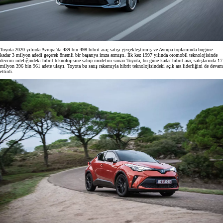
Toyota 2020 yılında Avrupa’da 489 bin 498 hibrit araç satışı gerçekleştirmiş ve Avrupa toplamında bugüne
kadar 3 milyon adedi geçerek önemli bir başarıya imza atmıştı. İlk kez 1997 yılında otomobil teknolojisinde
devrim niteliğindeki hibrit teknolojisine sahip modelini sunan Toyota, bu güne kadar hibrit araç satışlarında 17
milyon 396 bin 961 adete ulaştı. Toyota bu satış rakamıyla hibrit teknolojisindeki açık ara liderliğini de devam
ettirdi.