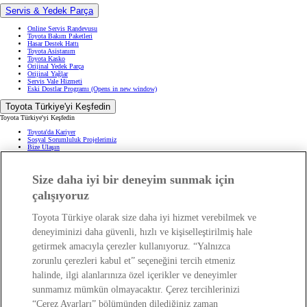
Servis & Yedek Parça
Online Servis Randevusu
Toyota Bakım Paketleri
Hasar Destek Hattı
Toyota Asistanım
Toyota Kasko
Orijinal Yedek Parça
Orijinal Yağlar
Servis Vale Hizmeti
Eski Dostlar Programı
(Opens in new window)
Toyota Türkiye'yi Keşfedin
Toyota Türkiye'yi Keşfedin
Toyota'da Kariyer
Sosyal Sorumluluk Projelerimiz
Bize Ulaşın
Haberler ve Etkinlikler
ÖTV Muafiyetli Araçlar
Hibrit Arabalar
Size daha iyi bir deneyim sunmak için
Hafif Ticari: Toyota Professional
SUV
Toyota Blog
(Opens in new window)
çalışıyoruz
Ağaçlandırma Seferberliği
(Opens in new window)
Yasal Bilgilendirme
Toyota Türkiye olarak size daha iyi hizmet verebilmek ve
Yasal Bilgilendirme
deneyiminizi daha güvenli, hızlı ve kişiselleştirilmiş hale
Yasal Uyarı ve Bilgilendirme
getirmek amacıyla çerezler kullanıyoruz. “Yalnızca
Çerez Politikası
Kişisel Verilerin Korunması
zorunlu çerezleri kabul et” seçeneğini tercih etmeniz
Kişisel Veri Paylaşımı ve İletişim İzni
Bilgi Toplumu Hizmetleri
(Opens in new window)
halinde, ilgi alanlarınıza özel içerikler ve deneyimler
TAKATA Hava Yastığı Geri Çağırma
Yakıt Ekonomisi ve CO2 Emisyonu
sunmamız mümkün olmayacaktır. Çerez tercihlerinizi
Kalite Standartları
“Çerez Ayarları” bölümünden dilediğiniz zaman
Pazarlama Faaliyetleri İçin Açık Rıza