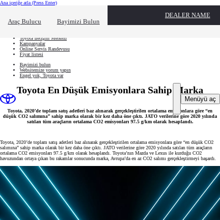
Ana içeriğe atla
(Press Enter)
Hızlı Erişim
DEALER NAME
Hızlı erişim alanını kapatmak için tıklayın
Ne aramıştınız?
Araç Bulucu
Bayimizi Bulun
Aracınızı oluşturun
Toyota İletişim Merkezi
Kampanyalar
Online Servis Randevusu
Fiyat listesi
Bayimizi bulun
Websitemize yorum yapın
Engel yok, Toyota var
Toyota En Düşük Emisyonlara Sahip Marka
Menüyü aç
Toyota, 2020’de toplam satış adetleri baz alınarak gerçekleştirilen ortalama emisyonlara göre “en
düşük CO2 salımına” sahip marka olarak bir kez daha öne çıktı. JATO verilerine göre 2020 yılında
satılan tüm araçların ortalama CO2 emisyonları 97.5 g/km olarak hesaplandı.
Toyota, 2020’de toplam satış adetleri baz alınarak gerçekleştirilen ortalama emisyonlara göre “en düşük CO2
salımına” sahip marka olarak bir kez daha öne çıktı. JATO verilerine göre 2020 yılında satılan tüm araçların
ortalama CO2 emisyonları 97.5 g/km olarak hesaplandı. Toyota’nın Mazda ve Lexus ile kurduğu CO2
havuzundan ortaya çıkan bu rakamlar sonucunda marka, Avrupa’da en az CO2 salımı gerçekleştirmeyi başardı.