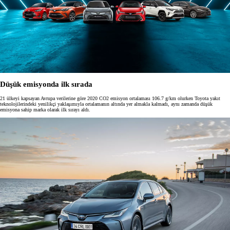
Düşük emisyonda ilk sırada
21 ülkeyi kapsayan Avrupa verilerine göre 2020 CO2 emisyon ortalaması 106.7 g/km olurken Toyota yakıt
teknolojilerindeki yenilikçi yaklaşımıyla ortalamanın altında yer almakla kalmadı, aynı zamanda düşük
emisyona sahip marka olarak ilk sırayı aldı.