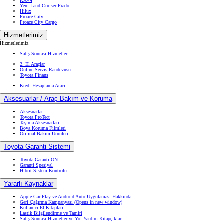
RAV4
Yeni Land Cruiser Prado
Hilux
Proace City
Proace City Cargo
Hizmetlerimiz
Hizmetlerimiz
Satış Sonrası Hizmetler
2. El Araçlar
Online Servis Randevusu
Toyota Finans
Kredi Hesaplama Aracı
Aksesuarlar / Araç Bakım ve Koruma
Aksesuarlar
Toyota ProTect
Taşıma Aksesuarları
Boya Koruma Filmleri
Orijinal Bakım Ürünleri
Toyota Garanti Sistemi
Toyota Garanti ON
Garanti Spesiyal
Hibrit Sistem Kontrolü
Yararlı Kaynaklar
Apple Car Play ve Android Auto Uygulaması Hakkında
Geri Çağırma Kampanyası
(Opens in new window)
Kullanıcı El Kitapları
Lastik Bilgilendirme ve Tamiri
Satış Sonrası Hizmetler ve Yol Yardım Kitapçıkları