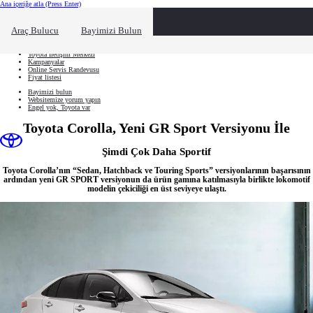
Ana içeriğe atla
(Press Enter)
Hızlı Erişim
Hızlı erişim alanını kapatmak için tıklayın
Ne aramıştınız?
Araç Bulucu
Bayimizi Bulun
Aracınızı oluşturun
Toyota İletişim Merkezi
Kampanyalar
Online Servis Randevusu
Fiyat listesi
Bayimizi bulun
Websitemize yorum yapın
Engel yok, Toyota var
Toyota Corolla, Yeni GR Sport Versiyonu İle
Şimdi Çok Daha Sportif
Toyota Corolla’nın “Sedan, Hatchback ve Touring Sports” versiyonlarının başarısının
ardından yeni GR SPORT versiyonun da ürün gamına katılmasıyla birlikte lokomotif
modelin çekiciliği en üst seviyeye ulaştı.