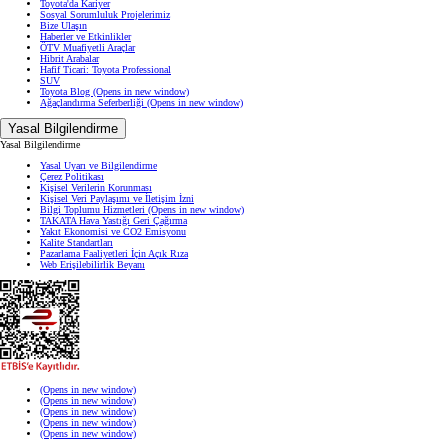
Toyota'da Kariyer
Sosyal Sorumluluk Projelerimiz
Bize Ulaşın
Haberler ve Etkinlikler
ÖTV Muafiyetli Araçlar
Hibrit Arabalar
Hafif Ticari: Toyota Professional
SUV
Toyota Blog
(Opens in new window)
Ağaçlandırma Seferberliği
(Opens in new window)
Yasal Bilgilendirme
Yasal Bilgilendirme
Yasal Uyarı ve Bilgilendirme
Çerez Politikası
Kişisel Verilerin Korunması
Kişisel Veri Paylaşımı ve İletişim İzni
Bilgi Toplumu Hizmetleri
(Opens in new window)
TAKATA Hava Yastığı Geri Çağırma
Yakıt Ekonomisi ve CO2 Emisyonu
Kalite Standartları
Pazarlama Faaliyetleri İçin Açık Rıza
Web Erişilebilirlik Beyanı
(Opens in new window)
(Opens in new window)
(Opens in new window)
(Opens in new window)
(Opens in new window)