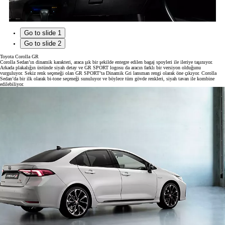
Go to slide 1
Go to slide 2
Toyota Corolla GR
Corolla Sedan’ın dinamik karakteri, araca şık bir şekilde entegre edilen bagaj spoyleri ile ileriye taşınıyor.
Arkada plakalığın üstünde siyah detay ve GR SPORT logosu da aracın farklı bir versiyon olduğunu
vurguluyor. Sekiz renk seçeneği olan GR SPORT’ta Dinamik Gri lansman rengi olarak öne çıkıyor. Corolla
Sedan’da bir ilk olarak bi-tone seçeneği sunuluyor ve böylece tüm gövde renkleri, siyah tavan ile kombine
edilebiliyor.