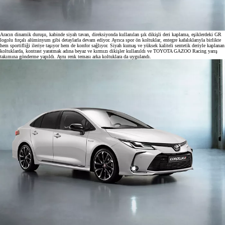
Aracın dinamik duruşu, kabinde siyah tavan, direksiyonda kullanılan şık dikişli deri kaplama, eşiklerdeki GR
logolu fırçalı alüminyum gibi detaylarla devam ediyor. Ayrıca spor ön koltuklar, entegre kafalıklarıyla birlikte
hem sportifliği ileriye taşıyor hem de konfor sağlıyor. Siyah kumaş ve yüksek kaliteli sentetik deriyle kaplanan
koltuklarda, kontrast yaratmak adına beyaz ve kırmızı dikişler kullanıldı ve TOYOTA GAZOO Racing yarış
takımına gönderme yapıldı. Aynı renk teması arka koltuklara da uygulandı.