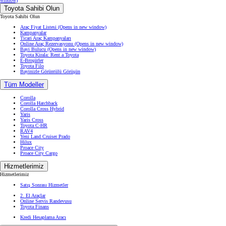
window)
Toyota Sahibi Olun
Toyota Sahibi Olun
Araç Fiyat Listesi
(Opens in new window)
Kampanyalar
Ticari Araç Kampanyaları
Online Araç Rezervasyonu
(Opens in new window)
Bayi Bulucu
(Opens in new window)
Toyota Kirala: Rent a Toyota
E-Broşürler
Toyota Filo
Bayinizle Görüntülü Görüşün
Tüm Modeller
Corolla
Corolla Hatchback
Corolla Cross Hybrid
Yaris
Yaris Cross
Toyota C-HR
RAV4
Yeni Land Cruiser Prado
Hilux
Proace City
Proace City Cargo
Hizmetlerimiz
Hizmetlerimiz
Satış Sonrası Hizmetler
2. El Araçlar
Online Servis Randevusu
Toyota Finans
Kredi Hesaplama Aracı