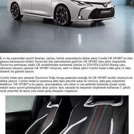
İç ve dış tasarımdaki sportif detayları, jantları, koltuk tasarımlarıyla dikkat çeken Corolla GR SPORT’un ürün
gamına katılmasıyla birlikte Toyota’nın tüm karoserlerinde güçlü bir GR SPORT ürün ailesi oluşturuldu.
Toyota’nın performans odaklı GR modellerinden esinlenerek üretilen ve TOYOTA GAZOO Racing yarış
takımının temasını yansıtan GR SPORT versiyonu, zarif ve dikkat çekici Corolla Sedan’a daha genç ve daha
dinamik bir görüntü katıyor.
Corolla Sedan aynı zamanda Toyota’nın Doğu Avrupa pazarında sunacağı ilk GR SPORT modeli olmasıyla da
dikkat çekiyor. Corolla Sedan’ın tasarımına daha fazla çekicilik katan bu versiyon, daha genç müşterileri
hedefliyor. GR SPORT’ta ön panjur, ayna kapakları, orta sütun ve yan eşiklerde kullanılan piyano siyahı
renkler aracın sportif görünüşünün altını çiziyor. Aynı zamanda ön tamponun köşelerinde kullanılan C şekilli
siyah çerçeveler de aracın yola oturan geniş duruşunu vurguluyor.