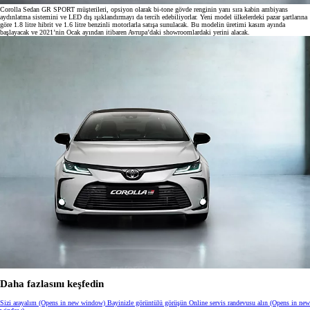
Corolla Sedan GR SPORT müşterileri, opsiyon olarak bi-tone gövde renginin yanı sıra kabin ambiyans
aydınlatma sistemini ve LED dış ışıklandırmayı da tercih edebiliyorlar. Yeni model ülkelerdeki pazar şartlarına
göre 1.8 litre hibrit ve 1.6 litre benzinli motorlarla satışa sunulacak. Bu modelin üretimi kasım ayında
başlayacak ve 2021’nin Ocak ayından itibaren Avrupa’daki showroomlardaki yerini alacak.
Daha fazlasını keşfedin
Sizi arayalım
(Opens in new window)
Bayinizle görüntülü görüşün
Online servis randevusu alın
(Opens in new