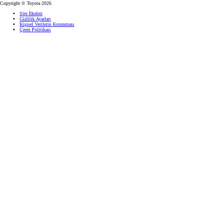
Copyright © Toyota 2026
Site İlkeleri
Gizlilik Ayarları
Kişisel Verilerin Korunması
Çerez Politikası