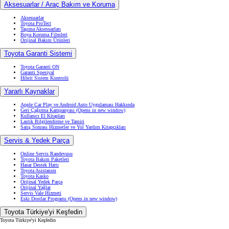
Aksesuarlar / Araç Bakım ve Koruma
Aksesuarlar
Toyota ProTect
Taşıma Aksesuarları
Boya Koruma Filmleri
Orijinal Bakım Ürünleri
Toyota Garanti Sistemi
Toyota Garanti ON
Garanti Spesiyal
Hibrit Sistem Kontrolü
Yararlı Kaynaklar
Apple Car Play ve Android Auto Uygulaması Hakkında
Geri Çağırma Kampanyası
(Opens in new window)
Kullanıcı El Kitapları
Lastik Bilgilendirme ve Tamiri
Satış Sonrası Hizmetler ve Yol Yardım Kitapçıkları
Servis & Yedek Parça
Online Servis Randevusu
Toyota Bakım Paketleri
Hasar Destek Hattı
Toyota Asistanım
Toyota Kasko
Orijinal Yedek Parça
Orijinal Yağlar
Servis Vale Hizmeti
Eski Dostlar Programı
(Opens in new window)
Toyota Türkiye'yi Keşfedin
Toyota Türkiye'yi Keşfedin