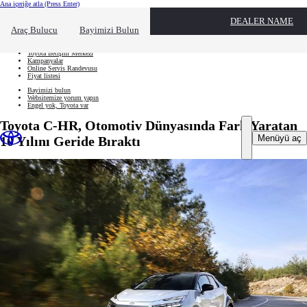
Ana içeriğe atla
(Press Enter)
Hızlı Erişim
DEALER NAME
Hızlı erişim alanını kapatmak için tıklayın
Ne aramıştınız?
Araç Bulucu
Bayimizi Bulun
Aracınızı oluşturun
Toyota İletişim Merkezi
Kampanyalar
Online Servis Randevusu
Fiyat listesi
Bayimizi bulun
Websitemize yorum yapın
Engel yok, Toyota var
Toyota C-HR, Otomotiv Dünyasında Fark Yaratan
Menüyü aç
10 Yılını Geride Bıraktı