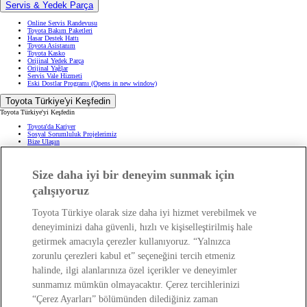
Servis & Yedek Parça
Online Servis Randevusu
Toyota Bakım Paketleri
Hasar Destek Hattı
Toyota Asistanım
Toyota Kasko
Orijinal Yedek Parça
Orijinal Yağlar
Servis Vale Hizmeti
Eski Dostlar Programı
(Opens in new window)
Toyota Türkiye'yi Keşfedin
Toyota Türkiye'yi Keşfedin
Toyota'da Kariyer
Sosyal Sorumluluk Projelerimiz
Bize Ulaşın
Haberler ve Etkinlikler
ÖTV Muafiyetli Araçlar
Hibrit Arabalar
Hafif Ticari: Toyota Professional
Size daha iyi bir deneyim sunmak için
SUV
Toyota Blog
(Opens in new window)
çalışıyoruz
Ağaçlandırma Seferberliği
(Opens in new window)
Yasal Bilgilendirme
Toyota Türkiye olarak size daha iyi hizmet verebilmek ve
Yasal Bilgilendirme
deneyiminizi daha güvenli, hızlı ve kişiselleştirilmiş hale
Yasal Uyarı ve Bilgilendirme
getirmek amacıyla çerezler kullanıyoruz. “Yalnızca
Çerez Politikası
Kişisel Verilerin Korunması
zorunlu çerezleri kabul et” seçeneğini tercih etmeniz
Kişisel Veri Paylaşımı ve İletişim İzni
Bilgi Toplumu Hizmetleri
(Opens in new window)
halinde, ilgi alanlarınıza özel içerikler ve deneyimler
TAKATA Hava Yastığı Geri Çağırma
Yakıt Ekonomisi ve CO2 Emisyonu
sunmamız mümkün olmayacaktır. Çerez tercihlerinizi
Kalite Standartları
Pazarlama Faaliyetleri İçin Açık Rıza
“Çerez Ayarları” bölümünden dilediğiniz zaman
Web Erişilebilirlik Beyanı