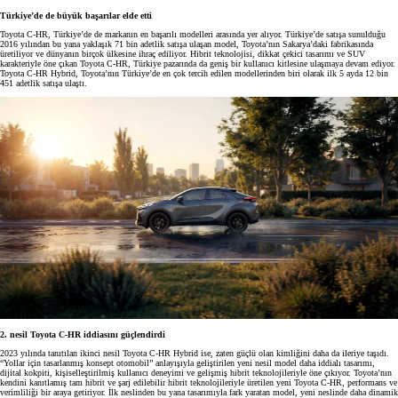
Türkiye’de de büyük başarılar elde etti
Toyota C-HR, Türkiye’de de markanın en başarılı modelleri arasında yer alıyor. Türkiye’de satışa sunulduğu
2016 yılından bu yana yaklaşık 71 bin adetlik satışa ulaşan model, Toyota’nın Sakarya’daki fabrikasında
üretiliyor ve dünyanın birçok ülkesine ihraç ediliyor. Hibrit teknolojisi, dikkat çekici tasarımı ve SUV
karakteriyle öne çıkan Toyota C-HR, Türkiye pazarında da geniş bir kullanıcı kitlesine ulaşmaya devam ediyor.
Toyota C-HR Hybrid, Toyota’nın Türkiye’de en çok tercih edilen modellerinden biri olarak ilk 5 ayda 12 bin
451 adetlik satışa ulaştı.
2. nesil Toyota C-HR iddiasını güçlendirdi
2023 yılında tanıtılan ikinci nesil Toyota C-HR Hybrid ise, zaten güçlü olan kimliğini daha da ileriye taşıdı.
“Yollar için tasarlanmış konsept otomobil” anlayışıyla geliştirilen yeni nesil model daha iddialı tasarımı,
dijital kokpiti, kişiselleştirilmiş kullanıcı deneyimi ve gelişmiş hibrit teknolojileriyle öne çıkıyor. Toyota’nın
kendini kanıtlamış tam hibrit ve şarj edilebilir hibrit teknolojileriyle üretilen yeni Toyota C-HR, performans ve
verimliliği bir araya getiriyor. İlk neslinden bu yana tasarımıyla fark yaratan model, yeni neslinde daha dinamik