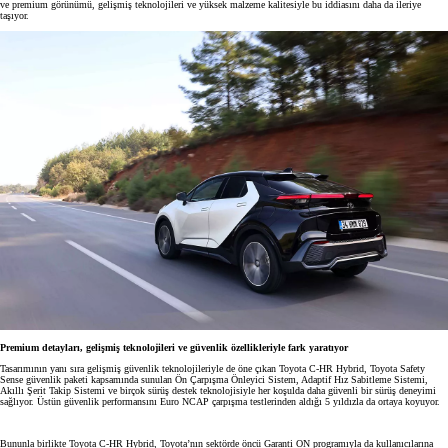
ve premium görünümü, gelişmiş teknolojileri ve yüksek malzeme kalitesiyle bu iddiasını daha da ileriye
taşıyor.
Premium detayları, gelişmiş teknolojileri ve güvenlik özellikleriyle fark yaratıyor
Tasarımının yanı sıra gelişmiş güvenlik teknolojileriyle de öne çıkan Toyota C-HR Hybrid, Toyota Safety
Sense güvenlik paketi kapsamında sunulan Ön Çarpışma Önleyici Sistem, Adaptif Hız Sabitleme Sistemi,
Akıllı Şerit Takip Sistemi ve birçok sürüş destek teknolojisiyle her koşulda daha güvenli bir sürüş deneyimi
sağlıyor. Üstün güvenlik performansını Euro NCAP çarpışma testlerinden aldığı 5 yıldızla da ortaya koyuyor.
Bununla birlikte Toyota C-HR Hybrid, Toyota’nın sektörde öncü Garanti ON programıyla da kullanıcılarına