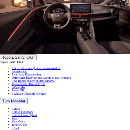
Toyota Sahibi Olun
Toyota Sahibi Olun
Araç Fiyat Listesi
(Opens in new window)
Kampanyalar
Ticari Araç Kampanyaları
Online Araç Rezervasyonu
(Opens in new window)
Bayi Bulucu
(Opens in new window)
Toyota Kirala: Rent a Toyota
E-Broşürler
Toyota Filo
Bayinizle Görüntülü Görüşün
Tüm Modeller
Corolla
Corolla Hatchback
Corolla Cross Hybrid
Yaris
Yaris Cross
Toyota C-HR
RAV4