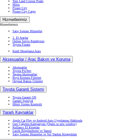
Yeni Land Cruiser Prado
Hilux
Proace City
Proace City Cargo
Hizmetlerimiz
Hizmetlerimiz
Satış Sonrası Hizmetler
2. El Araçlar
Online Servis Randevusu
Toyota Finans
Kredi Hesaplama Aracı
Aksesuarlar / Araç Bakım ve Koruma
Aksesuarlar
Toyota ProTect
Taşıma Aksesuarları
Boya Koruma Filmleri
Orijinal Bakım Ürünleri
Toyota Garanti Sistemi
Toyota Garanti ON
Garanti Spesiyal
Hibrit Sistem Kontrolü
Yararlı Kaynaklar
Apple Car Play ve Android Auto Uygulaması Hakkında
Geri Çağırma Kampanyası
(Opens in new window)
Kullanıcı El Kitapları
Lastik Bilgilendirme ve Tamiri
Satış Sonrası Hizmetler ve Yol Yardım Kitapçıkları