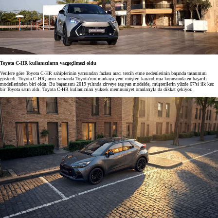
Toyota C-HR kullanıcıların vazgeçilmezi oldu
Verilere göre Toyota C-HR sahiplerinin yarısından fazlası aracı tercih etme nedenlerinin başında tasarımını
gösterdi. Toyota C-HR, aynı zamanda Toyota’nın markaya yeni müşteri kazandırma konusunda en başarılı
modellerinden biri oldu. Bu başarısını 2019 yılında zirveye taşıyan modelde, müşterilerin yüzde 67’si ilk kez
bir Toyota satın aldı. Toyota C-HR kullanıcıları yüksek memnuniyet oranlarıyla da dikkat çekiyor.