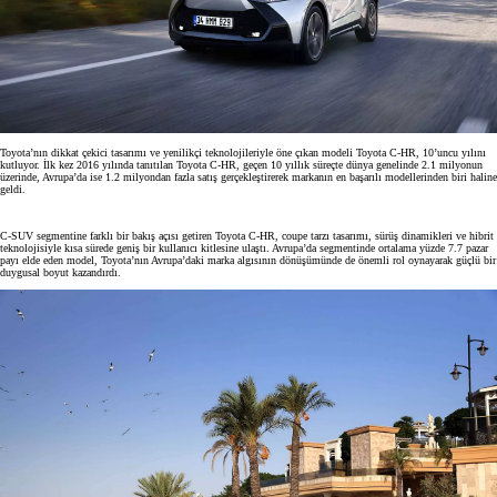
Toyota’nın dikkat çekici tasarımı ve yenilikçi teknolojileriyle öne çıkan modeli Toyota C-HR, 10’uncu yılını
kutluyor. İlk kez 2016 yılında tanıtılan Toyota C-HR, geçen 10 yıllık süreçte dünya genelinde 2.1 milyonun
üzerinde, Avrupa’da ise 1.2 milyondan fazla satış gerçekleştirerek markanın en başarılı modellerinden biri haline
geldi.
C-SUV segmentine farklı bir bakış açısı getiren Toyota C-HR, coupe tarzı tasarımı, sürüş dinamikleri ve hibrit
teknolojisiyle kısa sürede geniş bir kullanıcı kitlesine ulaştı. Avrupa’da segmentinde ortalama yüzde 7.7 pazar
payı elde eden model, Toyota’nın Avrupa’daki marka algısının dönüşümünde de önemli rol oynayarak güçlü bir
duygusal boyut kazandırdı.