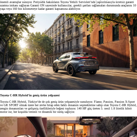
önemli avantajlar sunuyor. Periyodik bakımların Toyota Yetkili Servisleri’nde yaptırılmasıyla ücretsiz garanti
uzatma imkanı sağlayan Garanti ON sayesinde kullanıcılar, gerekli şartları sağlamaları durumunda araçlarını 10
yaşa veya 160 bin kilometreye kadar garanti kapsamına alabiliyor.
Toyota C-HR Hybrid’in geniş ürün yelpazesi
Toyota C-HR Hybrid, Türkiye’de de çok geniş ürün yelpazesiyle sunuluyor. Flame, Passion, Passion X-Sport
ve GR SPORT olmak üzere her zevke hitap eden farklı donanım seçeneklerine sahip olan Toyota C-HR Hybrid,
zengin donanımları ve gelişmiş özellikleriyle beğeni topluyor. 140 HP güç üreten 5. nesil 1.8 litrelik hibrit
motor ise, her koşulda verimli ve dinamik bir sürüş sağlıyor.