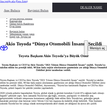
Ana içeriğe atla
(Press Enter)
Hızlı Erişim
DEALER NAME
Hızlı erişim alanını kapatmak için tıklayın
Ne aramıştınız?
Araç Bulucu
Bayimizi Bulun
Aracınızı oluşturun
Toyota İletişim Merkezi
Kampanyalar
Online Servis Randevusu
Fiyat listesi
Bayimizi bulun
Websitemize yorum yapın
Engel yok, Toyota var
Akio Toyoda “Dünya Otomobili İnsanı” Seçildi
Menüyü aç
Toyota Başkanı Akio Toyoda’ya Büyük Onur
Toyota Başkanı ve CEO’su Akio Toyoda “2021 Yılının Dünya Otomobili İnsanı” seçildi. Toyoda’ya
takdim edilen bu prestijli ödül, 90’dan fazla seçkin uluslararası gazetecinin yer aldığı Dünya Otomobil
Ödülleri jürisi tarafından verildi.
Toyota Başkanı ve CEO’su Akio Toyoda “2021 Yılının Dünya Otomobili İnsanı” seçildi. Toyoda’ya takdim
edilen bu prestijli ödül, 90’dan fazla seçkin uluslararası gazetecinin yer aldığı Dünya Otomobil Ödülleri jürisi
tarafından verildi. Dünya Otomobil Ödülleri, duyurusunu, “Toyota’nın karizmatik Başkanı ve CEO’su Akio
Toyoda, şirketi başarılı bir şekilde yeniden yapılandırdı.
2020 yılında şirketin başındayken Toyota, global olarak iş gücünü korurken Covid-19’a rağmen karlı olmayı
başardı” şeklinde yaptı. Aynı zamanda Toyota’nın ağa bağlı, otonom, paylaşımlı ve elektrikli araç
gelişimindeki istikrarlı temposunu korumasını sağladığı ifade edilen Akio Toyoda’nın, geleceğin gerçek
hayattaki prototipi olan heyecan verici Woven City’nin inşasına da önderlik ettiği belirtildi. Tüm bunların
yanında Toyoda’nın bir yarışçı olarak motorsporlarında aktif olarak yer aldığının da ayrıca altı çizildi.