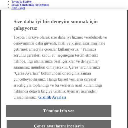
Toyota'da Kariyer
Sosyal Sorumluluk Projelerimiz
Bize Ulaşın
Haberler ve Etkinlikler
ÖTV Muafiyetli Araçlar
Hibrit Arabalar
Size daha iyi bir deneyim sunmak için
Hafif Ticari: Toyota Professional
SUV
Toyota Blog
(Opens in new window)
çalışıyoruz
Ağaçlandırma Seferberliği
(Opens in new window)
Yasal Bilgilendirme
Toyota Türkiye olarak size daha iyi hizmet verebilmek ve
Yasal Bilgilendirme
deneyiminizi daha güvenli, hızlı ve kişiselleştirilmiş hale
Yasal Uyarı ve Bilgilendirme
getirmek amacıyla çerezler kullanıyoruz. “Yalnızca
Çerez Politikası
Kişisel Verilerin Korunması
zorunlu çerezleri kabul et” seçeneğini tercih etmeniz
Kişisel Veri Paylaşımı ve İletişim İzni
Bilgi Toplumu Hizmetleri
(Opens in new window)
halinde, ilgi alanlarınıza özel içerikler ve deneyimler
TAKATA Hava Yastığı Geri Çağırma
Yakıt Ekonomisi ve CO2 Emisyonu
sunmamız mümkün olmayacaktır. Çerez tercihlerinizi
Kalite Standartları
“Çerez Ayarları” bölümünden dilediğiniz zaman
Pazarlama Faaliyetleri İçin Açık Rıza
Web Erişilebilirlik Beyanı
güncelleyebilirsiniz. Hangi kişisel verilerin çerezler
aracılığıyla toplandığı ve bu verilerin nasıl kullanıldığı
hakkında detaylı bilgiye Gizlilik Ayarları üzerinden
ulaşabilirsiniz.
Gizlilik Ayarları
Tümüne izin ver
(Opens in new window)
(Opens in new window)
(Opens in new window)
(Opens in new window)
(Opens in new window)
Çerez ayarlarını inceleyin