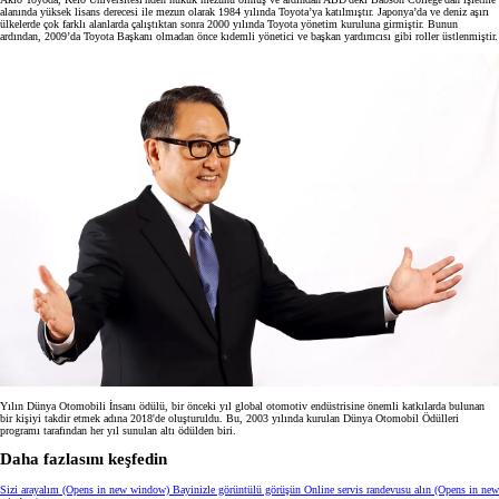
alanında yüksek lisans derecesi ile mezun olarak 1984 yılında Toyota’ya katılmıştır. Japonya’da ve deniz aşırı
ülkelerde çok farklı alanlarda çalıştıktan sonra 2000 yılında Toyota yönetim kuruluna girmiştir. Bunun
ardından, 2009’da Toyota Başkanı olmadan önce kıdemli yönetici ve başkan yardımcısı gibi roller üstlenmiştir.
Yılın Dünya Otomobili İnsanı ödülü, bir önceki yıl global otomotiv endüstrisine önemli katkılarda bulunan
bir kişiyi takdir etmek adına 2018'de oluşturuldu. Bu, 2003 yılında kurulan Dünya Otomobil Ödülleri
programı tarafından her yıl sunulan altı ödülden biri.
Daha fazlasını keşfedin
Sizi arayalım
(Opens in new window)
Bayinizle görüntülü görüşün
Online servis randevusu alın
(Opens in new