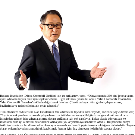
Başkan Toyoda ise, Dünya Otomobil Ödülleri için şu açıklamayı yaptı; “Dünya çapında 360 bin Toyota takım
üyesi adına bu büyük onur için teşekkür ederim. Eğer sakıncası yoksa bu ödülü Yılın Otomobili İnsanından,
Yılın Otomobili ‘İnsanları’ şeklinde değiştirmek isterim. Çünkü bu başarı tüm global çalışanlarımız,
bayilerimiz ve tedarikçilerimizin ortak çabasıdır.”
Tüm otomotiv endüstrisine olan katkılarının fark edilmesine teşekkür eden Toyoda, sözlerine şöyle devam etti;
“Toyota olarak pandemi sırasında çalışanlarımızın istihdamını koruyabildiğimiz ve gelecekteki zorlukların
üstesinden gelmek için çalışmalarımıza devam ettiğimiz için çok şanslıyız. Şirket olarak dünyamızın ve
insanların daha iyi olmasını desteklemek adına yeni yollar yaratmaya kendimizi adadık. Bu pandemi dünya
tarihi içerisinde zor bir dönem oldu. Ama aynı zamanda en önemli şeyin insanlar olduğunu da hatırlattı. Toyota
olarak onların hayatlarına mutluluk katabilmek, benim içim hiç bitmeyen hedefin bir parçası olacak.”
Akio Toyoda, Keio Üniversitesi'nden hukuk mezunu olmuş ve ardından ABD'deki Babson College'dan işletme