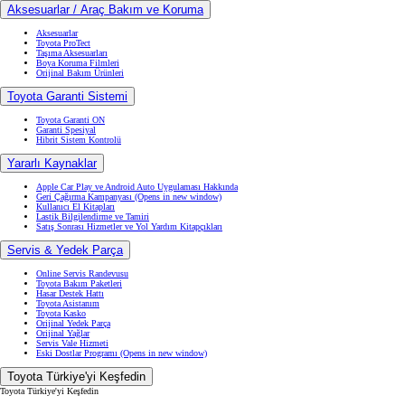
Aksesuarlar / Araç Bakım ve Koruma
Aksesuarlar
Toyota ProTect
Taşıma Aksesuarları
Boya Koruma Filmleri
Orijinal Bakım Ürünleri
Toyota Garanti Sistemi
Toyota Garanti ON
Garanti Spesiyal
Hibrit Sistem Kontrolü
Yararlı Kaynaklar
Apple Car Play ve Android Auto Uygulaması Hakkında
Geri Çağırma Kampanyası
(Opens in new window)
Kullanıcı El Kitapları
Lastik Bilgilendirme ve Tamiri
Satış Sonrası Hizmetler ve Yol Yardım Kitapçıkları
Servis & Yedek Parça
Online Servis Randevusu
Toyota Bakım Paketleri
Hasar Destek Hattı
Toyota Asistanım
Toyota Kasko
Orijinal Yedek Parça
Orijinal Yağlar
Servis Vale Hizmeti
Eski Dostlar Programı
(Opens in new window)
Toyota Türkiye'yi Keşfedin
Toyota Türkiye'yi Keşfedin