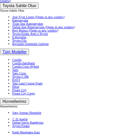
window)
Toyota Sahibi Olun
Toyota Sahibi Olun
Araç Fiyat Listesi
(Opens in new window)
Kampanyalar
Ticari Araç Kampanyaları
Online Araç Rezervasyonu
(Opens in new window)
Bayi Bulucu
(Opens in new window)
Toyota Kirala: Rent a Toyota
E-Broşürler
Toyota Filo
Bayinizle Görüntülü Görüşün
Tüm Modeller
Corolla
Corolla Hatchback
Corolla Cross Hybrid
Yaris
Yaris Cross
Toyota C-HR
RAV4
Yeni Land Cruiser Prado
Hilux
Proace City
Proace City Cargo
Hizmetlerimiz
Hizmetlerimiz
Satış Sonrası Hizmetler
2. El Araçlar
Online Servis Randevusu
Toyota Finans
Kredi Hesaplama Aracı