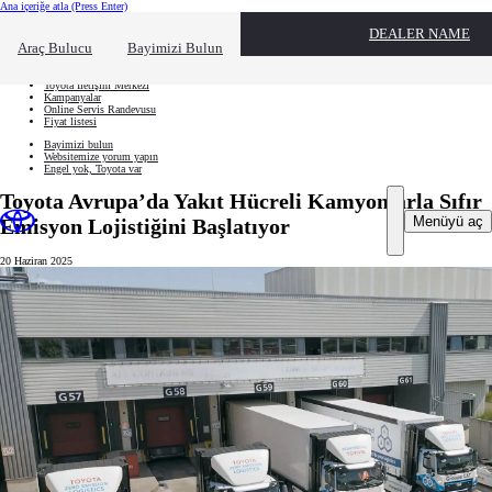
Ana içeriğe atla
(Press Enter)
Hızlı Erişim
DEALER NAME
Hızlı erişim alanını kapatmak için tıklayın
Ne aramıştınız?
Araç Bulucu
Bayimizi Bulun
Aracınızı oluşturun
Toyota İletişim Merkezi
Kampanyalar
Online Servis Randevusu
Fiyat listesi
Bayimizi bulun
Websitemize yorum yapın
Engel yok, Toyota var
Toyota Avrupa’da Yakıt Hücreli Kamyonlarla Sıfır
Menüyü aç
Emisyon Lojistiğini Başlatıyor
20 Haziran 2025