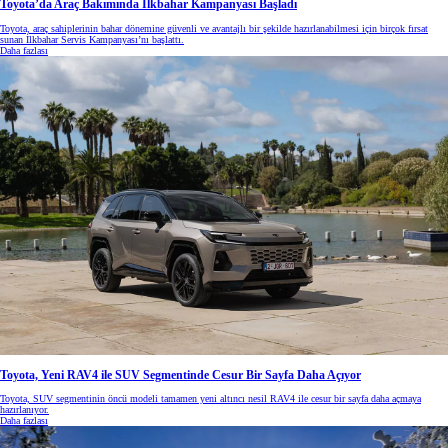
Toyota’da Araç Bakımında İlkbahar Kampanyası Başladı
Toyota, araç sahiplerinin bahar dönemine güvenli ve avantajlı bir şekilde hazırlanabilmesi için birçok fırsat
sunan İlkbahar Servis Kampanyası’nı başlattı.
Daha fazlası
Toyota, Yeni RAV4 ile SUV Segmentinde Cesur Bir Sayfa Daha Açıyor
Toyota, SUV segmentinin öncü modeli tamamen yeni altıncı nesil RAV4 ile cesur bir sayfa daha açmaya
hazırlanıyor.
Daha fazlası