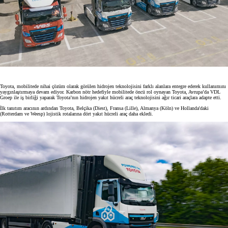
Toyota, mobilitede nihai çözüm olarak görülen hidrojen teknolojisini farklı alanlara entegre ederek kullanımını
yaygınlaştırmaya devam ediyor. Karbon nötr hedefiyle mobilitede öncü rol oynayan Toyota, Avrupa’da VDL
Groep ile iş birliği yaparak Toyota’nın hidrojen yakıt hücreli araç teknolojisini ağır ticari araçlara adapte etti.
İlk tanıtım aracının ardından Toyota, Belçika (Diest), Fransa (Lille), Almanya (Köln) ve Hollanda'daki
(Rotterdam ve Weesp) lojistik rotalarına dört yakıt hücreli araç daha ekledi.