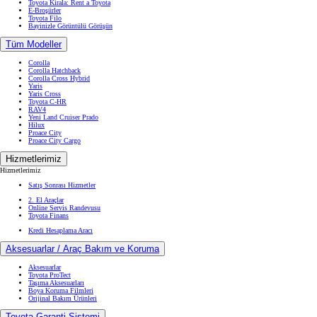
Toyota Kirala: Rent a Toyota
E-Broşürler
Toyota Filo
Bayinizle Görüntülü Görüşün
Tüm Modeller
Corolla
Corolla Hatchback
Corolla Cross Hybrid
Yaris
Yaris Cross
Toyota C-HR
RAV4
Yeni Land Cruiser Prado
Hilux
Proace City
Proace City Cargo
Hizmetlerimiz
Hizmetlerimiz
Satış Sonrası Hizmetler
2. El Araçlar
Online Servis Randevusu
Toyota Finans
Kredi Hesaplama Aracı
Aksesuarlar / Araç Bakım ve Koruma
Aksesuarlar
Toyota ProTect
Taşıma Aksesuarları
Boya Koruma Filmleri
Orijinal Bakım Ürünleri
Toyota Garanti Sistemi