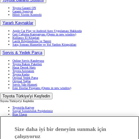
Toyota Garanti ON
Garanti Spesiyal
Hibrit Sistem Kontrolü
Yararlı Kaynaklar
Apple Car Play ve Android Auto Uygulaması Hakkında
Geri Çağırma Kampanyası
(Opens in new window)
Kullanıcı El Kitapları
Lastik Bilgilendirme ve Tamiri
Satış Sonrası Hizmetler ve Yol Yardım Kitapçıkları
Servis & Yedek Parça
Online Servis Randevusu
Toyota Bakım Paketleri
Hasar Destek Hattı
Toyota Asistanım
Toyota Kasko
Orijinal Yedek Parça
Orijinal Yağlar
Servis Vale Hizmeti
Eski Dostlar Programı
(Opens in new window)
Toyota Türkiye'yi Keşfedin
Toyota Türkiye'yi Keşfedin
Toyota'da Kariyer
Sosyal Sorumluluk Projelerimiz
Bize Ulaşın
Haberler ve Etkinlikler
ÖTV Muafiyetli Araçlar
Hibrit Arabalar
Size daha iyi bir deneyim sunmak için
Hafif Ticari: Toyota Professional
SUV
Toyota Blog
(Opens in new window)
çalışıyoruz
Ağaçlandırma Seferberliği
(Opens in new window)