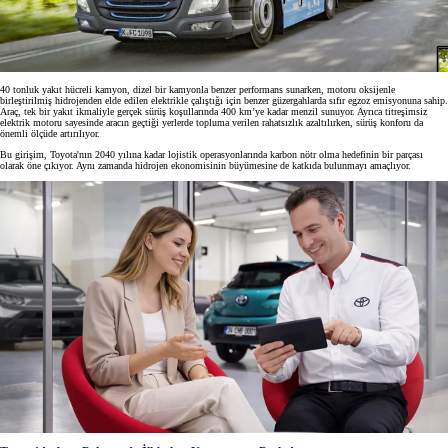
40 tonluk yakıt hücreli kamyon, dizel bir kamyonla benzer performans sunarken, motoru oksijenle
birleştirilmiş hidrojenden elde edilen elektrikle çalıştığı için benzer güzergahlarda sıfır egzoz emisyonuna sahip.
Araç, tek bir yakıt ikmaliyle gerçek sürüş koşullarında 400 km’ye kadar menzil sunuyor. Ayrıca titreşimsiz
elektrik motoru sayesinde aracın geçtiği yerlerde topluma verilen rahatsızlık azaltılırken, sürüş konforu da
önemli ölçüde artırılıyor.
Bu girişim, Toyota'nın 2040 yılına kadar lojistik operasyonlarında karbon nötr olma hedefinin bir parçası
olarak öne çıkıyor. Aynı zamanda hidrojen ekonomisinin büyümesine de katkıda bulunmayı amaçlıyor.