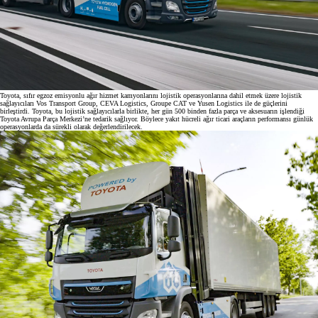
Toyota, sıfır egzoz emisyonlu ağır hizmet kamyonlarını lojistik operasyonlarına dahil etmek üzere lojistik
sağlayıcıları Vos Transport Group, CEVA Logistics, Groupe CAT ve Yusen Logistics ile de güçlerini
birleştirdi. Toyota, bu lojistik sağlayıcılarla birlikte, her gün 500 binden fazla parça ve aksesuarın işlendiği
Toyota Avrupa Parça Merkezi’ne tedarik sağlıyor. Böylece yakıt hücreli ağır ticari araçların performansı günlük
operasyonlarda da sürekli olarak değerlendirilecek.