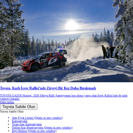
Toyota, Karlı İsveç Rallisi’nde Zirveyi Bir Kez Daha Bırakmadı
TOYOTA GAZOO Racing, 2026 Dünya Ralli Şampiyonası’nın ikinci yarışı olan İsveç Rallisi’nde de tarih
yazmayı başardı.
Daha fazlası
Toyota Sahibi Olun
Toyota Sahibi Olun
Araç Fiyat Listesi
(Opens in new window)
Kampanyalar
Ticari Araç Kampanyaları
Online Araç Rezervasyonu
(Opens in new window)
Bayi Bulucu
(Opens in new window)