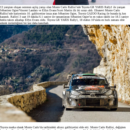
13 yarıştan oluşan sezonun açılış yarışı olan Monte Carlo Rallisi’nde Toyota GR YARIS Rally1 ile yarışan
Sébastien Ogier/Vincent Landais ve Elfyn Evans/Scott Martin ilk iki sırayı aldı. Efsanevi Monte Carlo
Rallisi’nde kariyerinin 10. galibiyetine imza atan Sébastien Ogier, Toyota GAZOO Racing ile burada üç kez
kazandı. Ralliyi 3 saat 19 dakika 6.1 saniye ile tamamlayan Sébastien Ogier’in en yakın rakibi ise 18.5 saniye
farkla takım arkadaşı Elfyn Evans oldu. Toyota GR YARIS Rally1, 18 etabın 10’unda en hızlı zamanı elde
ederek üstünlüğünü bir kez daha kanıtladı.
Toyota marka olarak Monte Carlo’da tarihindeki altıncı galibiyetini elde etti. Monte Carlo Rallisi, değişken