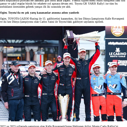
hava koşullarıyla pilotlara her zamanki gibi zorlu anlar yaşattı. Fransız Alpleri'ndeki buzlu sürüşlerin yanı sıra
çamur ve çakıl etaplar büyük bir rekabete yol açmaya devam etti. Toyota GR YARIS Rally1 ise tüm bu
zorlukların üstesinden gelerek yarışın ilk iki sırasında yer aldı.
Ogier, Toyota'da en çok yarış kazananlar arasına adını yazdırdı
Ogier, TOYOTA GAZOO Racing ile 15. galibiyetini kazanırken, iki kez Dünya Şampiyonu Kalle Rovanperä
ve iki kez Dünya Şampiyonu olan Carlos Sainz ile Toyota’daki galibiyet sayılarını eşitledi.
2022 ve 2023 yıllarında şampiyon olan Kalle Rovanperä/Jonne Halttunen ikilisi Monte Carlo Rallisi’ni