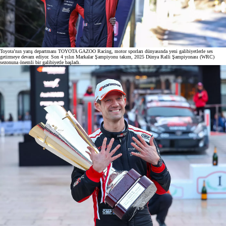
Toyota’nın yarış departmanı TOYOTA GAZOO Racing, motor sporları dünyasında yeni galibiyetlerle ses
getirmeye devam ediyor. Son 4 yılın Markalar Şampiyonu takım, 2025 Dünya Ralli Şampiyonası (WRC)
sezonuna önemli bir galibiyetle başladı.