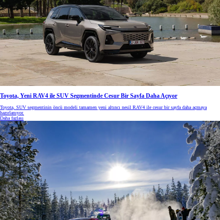
Toyota, Yeni RAV4 ile SUV Segmentinde Cesur Bir Sayfa Daha Açıyor
Toyota, SUV segmentinin öncü modeli tamamen yeni altıncı nesil RAV4 ile cesur bir sayfa daha açmaya
hazırlanıyor.
Daha fazlası