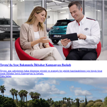
Toyota’da Araç Bakımında İlkbahar Kampanyası Başladı
Toyota, araç sahiplerinin bahar dönemine güvenli ve avantajlı bir şekilde hazırlanabilmesi için birçok fırsat
sunan İlkbahar Servis Kampanyası’nı başlattı.
Daha fazlası