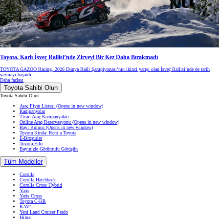
Toyota, Karlı İsveç Rallisi’nde Zirveyi Bir Kez Daha Bırakmadı
TOYOTA GAZOO Racing, 2026 Dünya Ralli Şampiyonası’nın ikinci yarışı olan İsveç Rallisi’nde de tarih
yazmayı başardı.
Daha fazlası
Toyota Sahibi Olun
Toyota Sahibi Olun
Araç Fiyat Listesi
(Opens in new window)
Kampanyalar
Ticari Araç Kampanyaları
Online Araç Rezervasyonu
(Opens in new window)
Bayi Bulucu
(Opens in new window)
Toyota Kirala: Rent a Toyota
E-Broşürler
Toyota Filo
Bayinizle Görüntülü Görüşün
Tüm Modeller
Corolla
Corolla Hatchback
Corolla Cross Hybrid
Yaris
Yaris Cross
Toyota C-HR
RAV4
Yeni Land Cruiser Prado
Hilux