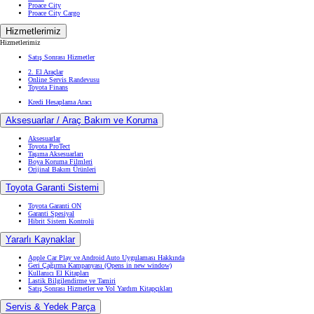
Proace City
Proace City Cargo
Hizmetlerimiz
Hizmetlerimiz
Satış Sonrası Hizmetler
2. El Araçlar
Online Servis Randevusu
Toyota Finans
Kredi Hesaplama Aracı
Aksesuarlar / Araç Bakım ve Koruma
Aksesuarlar
Toyota ProTect
Taşıma Aksesuarları
Boya Koruma Filmleri
Orijinal Bakım Ürünleri
Toyota Garanti Sistemi
Toyota Garanti ON
Garanti Spesiyal
Hibrit Sistem Kontrolü
Yararlı Kaynaklar
Apple Car Play ve Android Auto Uygulaması Hakkında
Geri Çağırma Kampanyası
(Opens in new window)
Kullanıcı El Kitapları
Lastik Bilgilendirme ve Tamiri
Satış Sonrası Hizmetler ve Yol Yardım Kitapçıkları
Servis & Yedek Parça