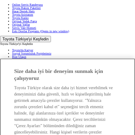
Online Servis Randevusu
Toyota Bakım Paketleri
Hasar Destek Hattı
Toyota Asistanım
Toyota Kasko
Orijinal Yedek Parça
Orijinal Yağlar
Servis Vale Hizmeti
Eski Dostlar Programı
(Opens in new window)
Toyota Türkiye'yi Keşfedin
Toyota Türkiye'yi Keşfedin
Toyota'da Kariyer
Sosyal Sorumluluk Projelerimiz
Bize Ulaşın
Haberler ve Etkinlikler
ÖTV Muafiyetli Araçlar
Hibrit Arabalar
Size daha iyi bir deneyim sunmak için
Hafif Ticari: Toyota Professional
SUV
Toyota Blog
(Opens in new window)
çalışıyoruz
Ağaçlandırma Seferberliği
(Opens in new window)
Yasal Bilgilendirme
Toyota Türkiye olarak size daha iyi hizmet verebilmek ve
Yasal Bilgilendirme
deneyiminizi daha güvenli, hızlı ve kişiselleştirilmiş hale
Yasal Uyarı ve Bilgilendirme
getirmek amacıyla çerezler kullanıyoruz. “Yalnızca
Çerez Politikası
Kişisel Verilerin Korunması
zorunlu çerezleri kabul et” seçeneğini tercih etmeniz
Kişisel Veri Paylaşımı ve İletişim İzni
Bilgi Toplumu Hizmetleri
(Opens in new window)
halinde, ilgi alanlarınıza özel içerikler ve deneyimler
TAKATA Hava Yastığı Geri Çağırma
Yakıt Ekonomisi ve CO2 Emisyonu
sunmamız mümkün olmayacaktır. Çerez tercihlerinizi
Kalite Standartları
“Çerez Ayarları” bölümünden dilediğiniz zaman
Pazarlama Faaliyetleri İçin Açık Rıza
Web Erişilebilirlik Beyanı
güncelleyebilirsiniz. Hangi kişisel verilerin çerezler