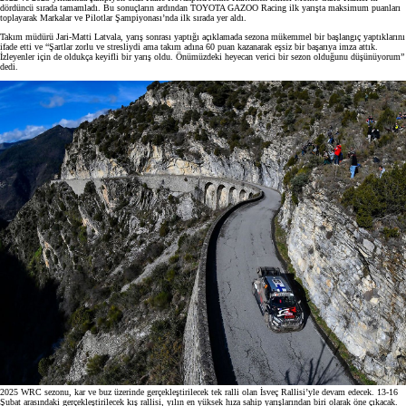
dördüncü sırada tamamladı. Bu sonuçların ardından TOYOTA GAZOO Racing ilk yarışta maksimum puanları
toplayarak Markalar ve Pilotlar Şampiyonası’nda ilk sırada yer aldı.
Takım müdürü Jari-Matti Latvala, yarış sonrası yaptığı açıklamada sezona mükemmel bir başlangıç yaptıklarını
ifade etti ve “Şartlar zorlu ve stresliydi ama takım adına 60 puan kazanarak eşsiz bir başarıya imza attık.
İzleyenler için de oldukça keyifli bir yarış oldu. Önümüzdeki heyecan verici bir sezon olduğunu düşünüyorum”
dedi.
2025 WRC sezonu, kar ve buz üzerinde gerçekleştirilecek tek ralli olan İsveç Rallisi’yle devam edecek. 13-16
Şubat arasındaki gerçekleştirilecek kış rallisi, yılın en yüksek hıza sahip yarışlarından biri olarak öne çıkacak.