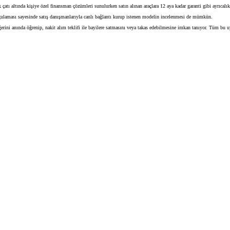
k çatı altında kişiye özel finansman çözümleri sunulurken satın alınan araçlara 12 aya kadar garanti gibi ayrıcalık
gulaması sayesinde satış danışmanlarıyla canlı bağlantı kurup istenen modelin incelenmesi de mümkün.
erini anında öğrenip, nakit alım teklifi ile bayilere satmasını veya takas edebilmesine imkan tanıyor. Tüm bu 