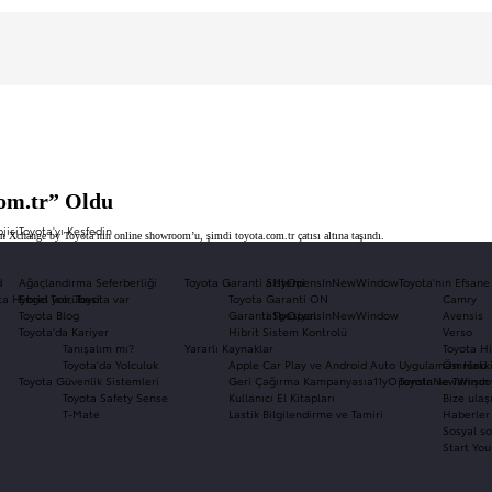
com.tr” Oldu
jisi
Toyota'yı Keşfedin
ren Xchange by Toyota’nın online showroom’u, şimdi toyota.com.tr çatısı altına taşındı.
d
Ağaçlandırma Seferberliği
Toyota Garanti Sistemi
a11yOpensInNewWindow
Toyota'nın Efsane
ota Hybrid Tecrübesi
Engel yok, Toyota var
Toyota Garanti ON
Camry
Toyota Blog
Garanti Spesiyal
a11yOpensInNewWindow
Avensis
Toyota'da Kariyer
Hibrit Sistem Kontrolü
Verso
Tanışalım mı?
Yararlı Kaynaklar
Toyota Hi
Toyota'da Yolculuk
Apple Car Play ve Android Auto Uygulaması Hakk
Ömrünü 
Toyota Güvenlik Sistemleri
Geri Çağırma Kampanyası
a11yOpensInNewWind
Toyota ile Tanışın
Toyota Safety Sense
Kullanıcı El Kitapları
Bize ulaş
T-Mate
Lastik Bilgilendirme ve Tamiri
Haberler 
Sosyal so
Start You