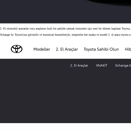
2. El otomobil arayanlar veya araçlarını hızlı bir şekilde satmak isteyenler için yeni bir dönem başlatan Toyota
Xchange by Toyota’nın güvenilir ve kurumsal hizmetleriyle, müşteriler her marka ve model 2. el araca toyota.co
Başlangıç fiyatı