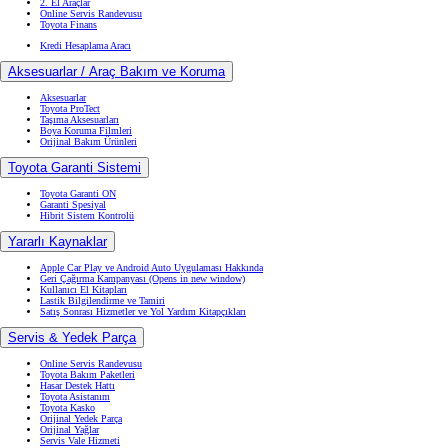
2. El Araçlar
Online Servis Randevusu
Toyota Finans
Kredi Hesaplama Aracı
Aksesuarlar / Araç Bakım ve Koruma
Aksesuarlar
Toyota ProTect
Taşıma Aksesuarları
Boya Koruma Filmleri
Orijinal Bakım Ürünleri
Toyota Garanti Sistemi
Toyota Garanti ON
Garanti Spesiyal
Hibrit Sistem Kontrolü
Yararlı Kaynaklar
Apple Car Play ve Android Auto Uygulaması Hakkında
Geri Çağırma Kampanyası
(Opens in new window)
Kullanıcı El Kitapları
Lastik Bilgilendirme ve Tamiri
Satış Sonrası Hizmetler ve Yol Yardım Kitapçıkları
Servis & Yedek Parça
Online Servis Randevusu
Toyota Bakım Paketleri
Hasar Destek Hattı
Toyota Asistanım
Toyota Kasko
Orijinal Yedek Parça
Orijinal Yağlar
Servis Vale Hizmeti