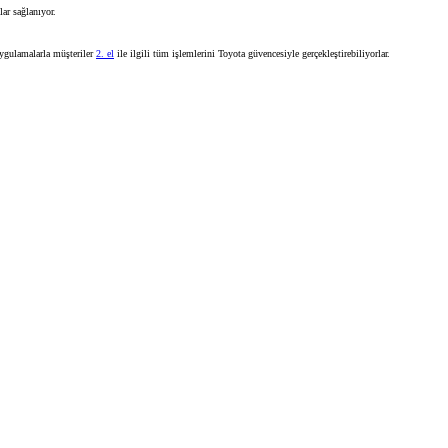
lar sağlanıyor.
uygulamalarla müşteriler
2. el
ile ilgili tüm işlemlerini Toyota güvencesiyle gerçekleştirebiliyorlar.
TAKATA