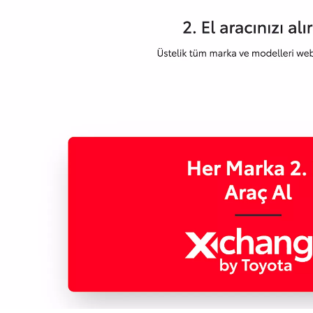
Yeni Hilux Yakında
Haberdar olun