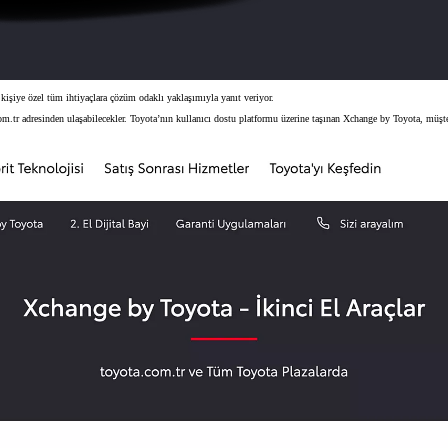
, kişiye özel tüm ihtiyaçlara çözüm odaklı yaklaşımıyla yanıt veriyor.
m.tr adresinden ulaşabilecekler. Toyota’nın kullanıcı dostu platformu üzerine taşınan Xchange by Toyota, müşter