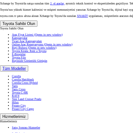
Xchange by Toyota'da satışa sunulan tüm
2. el araçlar,
ayrıntılı teknik kontrol ve ekspertizlerden geçiriliyor. Te
Toyota’nın yüksek hizmet kalitesini ve müşteri memnuniyetini yansıtan Xchange by Toyota’da, dijital bayi uy
toyota.com.tr çatısı altına alınan Xchange by Toyota’da sunulan
XNAKİT
uygulaması, müşterilerin aracının değ
Toyota Sahibi Olun
Toyota Sahibi Olun
Araç Fiyat Listesi
(Opens in new window)
Kampanyalar
Ticari Araç Kampanyaları
Online Araç Rezervasyonu
(Opens in new window)
Bayi Bulucu
(Opens in new window)
Toyota Kirala: Rent a Toyota
E-Broşürler
Toyota Filo
Bayinizle Görüntülü Görüşün
Tüm Modeller
Corolla
Corolla Hatchback
Corolla Cross Hybrid
Yaris
Yaris Cross
Toyota C-HR
RAV4
Yeni Land Cruiser Prado
Hilux
Proace City
Proace City Cargo
Hizmetlerimiz
Hizmetlerimiz
Satış Sonrası Hizmetler