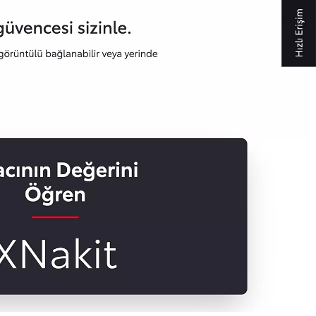
Bayinizle görüntülü görüşün
Toyota kirala: Rent a Toyota