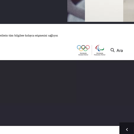
ilerin tüm bilgilere kolayca erişmesini sağlıyor.