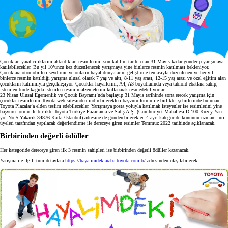
Çocuklar, yaratıcılıklarını aktardıkları resimlerini, son katılım tarihi olan 31 Mayıs kadar gönderip yarışmaya
katılabilecekler. Bu yıl 10’uncu kez düzenlenecek yarışmaya yine binlerce resmin katılması bekleniyor.
Çocuklara otomobilleri sevdirme ve onların hayal dünyalarını geliştirme temasıyla düzenlenen ve her yıl
binlerce resmin katıldığı yarışma ulusal olarak 7 yaş ve altı, 8-11 yaş arası, 12-15 yaş arası ve özel eğitim alan
çocukların katılımıyla gerçekleşiyor. Çocuklar hayallerini, A4, A3 boyutlarında veya tabloid ebatlara sahip,
istenilen türde kağıda istenilen resim malzemelerini kullanarak resmedebiliyorlar.
23 Nisan Ulusal Egemenlik ve Çocuk Bayramı’nda başlayıp 31 Mayıs tarihinde sona erecek yarışma için
çocuklar resimlerini Toyota web sitesinden indirebilecekleri başvuru formu ile birlikte, şehirlerinde bulunan
Toyota Plazalar’a elden teslim edebilecekler. Yarışmaya posta yoluyla katılmak isteyenler ise resimlerini yine
başvuru formu ile birlikte Toyota Türkiye Pazarlama ve Satış A.Ş. (Cumhuriyet Mahallesi D-100 Kuzey Yan
yol No:5 Yakacık 34876 Kartal/İstanbul) adresine de gönderebilecekler. 4 ayrı kategoride konunun uzmanı jüri
üyeleri tarafından yapılacak değerlendirme ile dereceye giren resimler Temmuz 2022 tarihinde açıklanacak.
Birbirinden değerli ödüller
Her kategoride dereceye giren ilk 3 resmin sahipleri ise birbirinden değerli ödüller kazanacak.
Yarışma ile ilgili tüm detaylara
https://hayalimdekiaraba.toyota.com.tr/
adresinden ulaşılabilecek.