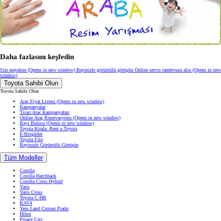
Daha fazlasını keşfedin
Sizi arayalım
(Opens in new window)
Bayinizle görüntülü görüşün
Online servis randevusu alın
(Opens in new
window)
Toyota Sahibi Olun
Toyota Sahibi Olun
Araç Fiyat Listesi
(Opens in new window)
Kampanyalar
Ticari Araç Kampanyaları
Online Araç Rezervasyonu
(Opens in new window)
Bayi Bulucu
(Opens in new window)
Toyota Kirala: Rent a Toyota
E-Broşürler
Toyota Filo
Bayinizle Görüntülü Görüşün
Tüm Modeller
Corolla
Corolla Hatchback
Corolla Cross Hybrid
Yaris
Yaris Cross
Toyota C-HR
RAV4
Yeni Land Cruiser Prado
Hilux
Proace City