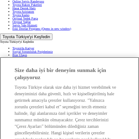
Online Servis Randevusu
Toyota Bakım Paketleri
Hasar Destek Hattı
Toyota Asistanım
Toyota Kasko
Orijinal Yedek Parça
Orijinal Yağlar
Servis Vale Hizmeti
Eski Dostlar Programı
(Opens in new window)
Toyota Türkiye'yi Keşfedin
Toyota Türkiye'yi Keşfedin
Toyota'da Kariyer
Sosyal Sorumluluk Projelerimiz
Bize Ulaşın
Haberler ve Etkinlikler
ÖTV Muafiyetli Araçlar
Hibrit Arabalar
Hafif Ticari: Toyota Professional
Size daha iyi bir deneyim sunmak için
SUV
Toyota Blog
(Opens in new window)
çalışıyoruz
Ağaçlandırma Seferberliği
(Opens in new window)
Yasal Bilgilendirme
Toyota Türkiye olarak size daha iyi hizmet verebilmek ve
Yasal Bilgilendirme
deneyiminizi daha güvenli, hızlı ve kişiselleştirilmiş hale
Yasal Uyarı ve Bilgilendirme
getirmek amacıyla çerezler kullanıyoruz. “Yalnızca
Çerez Politikası
Kişisel Verilerin Korunması
zorunlu çerezleri kabul et” seçeneğini tercih etmeniz
Kişisel Veri Paylaşımı ve İletişim İzni
Bilgi Toplumu Hizmetleri
(Opens in new window)
halinde, ilgi alanlarınıza özel içerikler ve deneyimler
TAKATA Hava Yastığı Geri Çağırma
Yakıt Ekonomisi ve CO2 Emisyonu
sunmamız mümkün olmayacaktır. Çerez tercihlerinizi
Kalite Standartları
Pazarlama Faaliyetleri İçin Açık Rıza
“Çerez Ayarları” bölümünden dilediğiniz zaman
Web Erişilebilirlik Beyanı
güncelleyebilirsiniz. Hangi kişisel verilerin çerezler