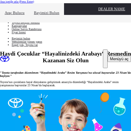
Ana içeriğe atla
(Press Enter)
Hızlı Erişim
DEALER NAME
Hızlı erişim alanını kapatmak için tıklayın
Ne aramıştınız?
Araç Bulucu
Bayimizi Bulun
Aracınızı oluşturun
Toyota İletişim Merkezi
Kampanyalar
Online Servis Randevusu
Fiyat listesi
Bayimizi bulun
Websitemize yorum yapın
Engel yok, Toyota var
Haydi Çocuklar “Hayalinizdeki Arabayı” Resmedin
Menüyü aç
Kazanan Siz Olun
"
Toyota tarafından düzenlenen “Hayalimdeki Araba” Resim Yarışması’na ulusal başvurular 23 Nisan’da
başlıyor.
"
Toyota’nın çocukların hayal dünyalarını geliştirmek amacıyla düzenlediği “Hayalimdeki Araba” resim
yarışmasına başvurular 23 Nisan’da başlayacak.