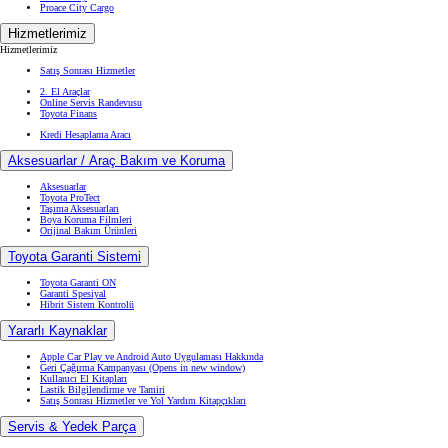
Proace City Cargo
Hizmetlerimiz
Hizmetlerimiz
Satış Sonrası Hizmetler
2. El Araçlar
Online Servis Randevusu
Toyota Finans
Kredi Hesaplama Aracı
Aksesuarlar / Araç Bakım ve Koruma
Aksesuarlar
Toyota ProTect
Taşıma Aksesuarları
Boya Koruma Filmleri
Orijinal Bakım Ürünleri
Toyota Garanti Sistemi
Toyota Garanti ON
Garanti Spesiyal
Hibrit Sistem Kontrolü
Yararlı Kaynaklar
Apple Car Play ve Android Auto Uygulaması Hakkında
Geri Çağırma Kampanyası
(Opens in new window)
Kullanıcı El Kitapları
Lastik Bilgilendirme ve Tamiri
Satış Sonrası Hizmetler ve Yol Yardım Kitapçıkları
Servis & Yedek Parça