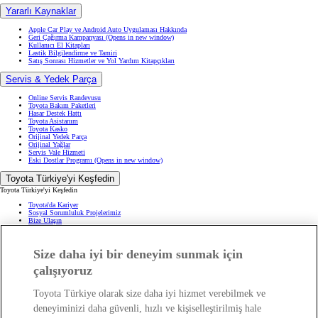
Yararlı Kaynaklar
Apple Car Play ve Android Auto Uygulaması Hakkında
Geri Çağırma Kampanyası
(Opens in new window)
Kullanıcı El Kitapları
Lastik Bilgilendirme ve Tamiri
Satış Sonrası Hizmetler ve Yol Yardım Kitapçıkları
Servis & Yedek Parça
Online Servis Randevusu
Toyota Bakım Paketleri
Hasar Destek Hattı
Toyota Asistanım
Toyota Kasko
Orijinal Yedek Parça
Orijinal Yağlar
Servis Vale Hizmeti
Eski Dostlar Programı
(Opens in new window)
Toyota Türkiye'yi Keşfedin
Toyota Türkiye'yi Keşfedin
Toyota'da Kariyer
Sosyal Sorumluluk Projelerimiz
Bize Ulaşın
Haberler ve Etkinlikler
ÖTV Muafiyetli Araçlar
Hibrit Arabalar
Size daha iyi bir deneyim sunmak için
Hafif Ticari: Toyota Professional
SUV
Toyota Blog
(Opens in new window)
çalışıyoruz
Ağaçlandırma Seferberliği
(Opens in new window)
Yasal Bilgilendirme
Toyota Türkiye olarak size daha iyi hizmet verebilmek ve
Yasal Bilgilendirme
deneyiminizi daha güvenli, hızlı ve kişiselleştirilmiş hale