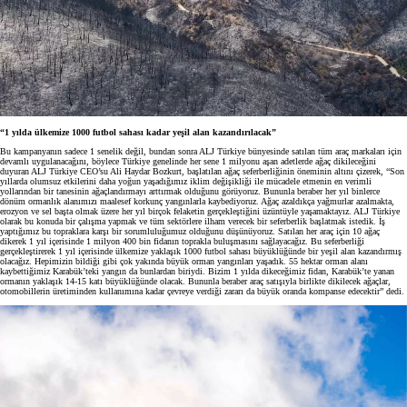
“1 yılda ülkemize 1000 futbol sahası kadar yeşil alan kazandırılacak”
Bu kampanyanın sadece 1 senelik değil, bundan sonra ALJ Türkiye bünyesinde satılan tüm araç markaları için
devamlı uygulanacağını, böylece Türkiye genelinde her sene 1 milyonu aşan adetlerde ağaç dikileceğini
duyuran ALJ Türkiye CEO’su Ali Haydar Bozkurt, başlatılan ağaç seferberliğinin öneminin altını çizerek, “Son
yıllarda olumsuz etkilerini daha yoğun yaşadığımız iklim değişikliği ile mücadele etmenin en verimli
yollarından bir tanesinin ağaçlandırmayı arttırmak olduğunu görüyoruz. Bununla beraber her yıl binlerce
dönüm ormanlık alanımızı maalesef korkunç yangınlarla kaybediyoruz. Ağaç azaldıkça yağmurlar azalmakta,
erozyon ve sel başta olmak üzere her yıl birçok felaketin gerçekleştiğini üzüntüyle yaşamaktayız. ALJ Türkiye
olarak bu konuda bir çalışma yapmak ve tüm sektörlere ilham verecek bir seferberlik başlatmak istedik. İş
yaptığımız bu topraklara karşı bir sorumluluğumuz olduğunu düşünüyoruz. Satılan her araç için 10 ağaç
dikerek 1 yıl içerisinde 1 milyon 400 bin fidanın toprakla buluşmasını sağlayacağız. Bu seferberliği
gerçekleştirerek 1 yıl içerisinde ülkemize yaklaşık 1000 futbol sahası büyüklüğünde bir yeşil alan kazandırmış
olacağız. Hepimizin bildiği gibi çok yakında büyük orman yangınları yaşadık. 55 hektar orman alanı
kaybettiğimiz Karabük’teki yangın da bunlardan biriydi. Bizim 1 yılda dikeceğimiz fidan, Karabük’te yanan
ormanın yaklaşık 14-15 katı büyüklüğünde olacak. Bununla beraber araç satışıyla birlikte dikilecek ağaçlar,
otomobillerin üretiminden kullanımına kadar çevreye verdiği zararı da büyük oranda kompanse edecektir” dedi.