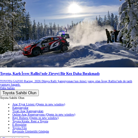
Toyota, Karlı İsveç Rallisi’nde Zirveyi Bir Kez Daha Bırakmadı
TOYOTA GAZOO Racing, 2026 Dünya Ralli Şampiyonası’nın ikinci yarışı olan İsveç Rallisi’nde de tarih
yazmayı başardı.
Daha fazlası
Toyota Sahibi Olun
Toyota Sahibi Olun
Araç Fiyat Listesi
(Opens in new window)
Kampanyalar
Ticari Araç Kampanyaları
Online Araç Rezervasyonu
(Opens in new window)
Bayi Bulucu
(Opens in new window)
Toyota Kirala: Rent a Toyota
E-Broşürler
Toyota Filo
Bayinizle Görüntülü Görüşün