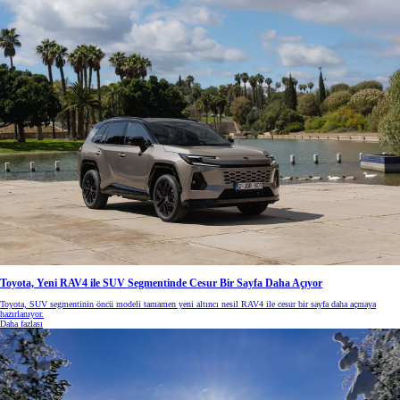
Toyota, Yeni RAV4 ile SUV Segmentinde Cesur Bir Sayfa Daha Açıyor
Toyota, SUV segmentinin öncü modeli tamamen yeni altıncı nesil RAV4 ile cesur bir sayfa daha açmaya
hazırlanıyor.
Daha fazlası