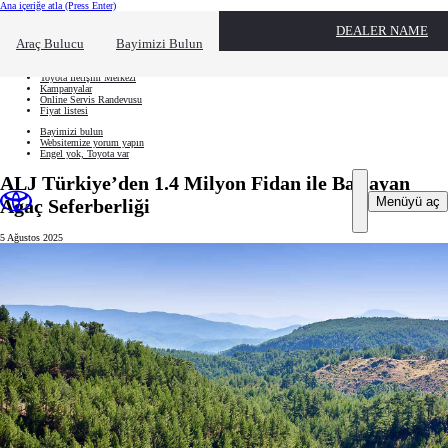
Ana içeriğe atla
(Press Enter)
Hızlı Erişim
DEALER NAME
Hızlı erişim alanını kapatmak için tıklayın
Ne aramıştınız?
Araç Bulucu
Bayimizi Bulun
Aracınızı oluşturun
Toyota İletişim Merkezi
Kampanyalar
Online Servis Randevusu
Fiyat listesi
Bayimizi bulun
Websitemize yorum yapın
Engel yok, Toyota var
ALJ Türkiye’den 1.4 Milyon Fidan ile Başlayan
Menüyü aç
Ağaç Seferberliği
5 Ağustos 2025