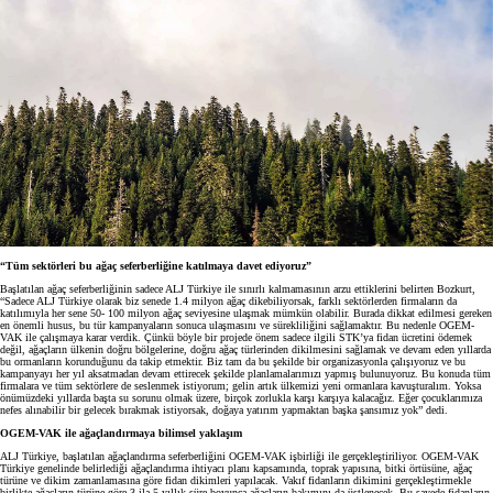
“Tüm sektörleri bu ağaç seferberliğine katılmaya davet ediyoruz”
Başlatılan ağaç seferberliğinin sadece ALJ Türkiye ile sınırlı kalmamasının arzu ettiklerini belirten Bozkurt,
“Sadece ALJ Türkiye olarak biz senede 1.4 milyon ağaç dikebiliyorsak, farklı sektörlerden firmaların da
katılımıyla her sene 50- 100 milyon ağaç seviyesine ulaşmak mümkün olabilir. Burada dikkat edilmesi gereken
en önemli husus, bu tür kampanyaların sonuca ulaşmasını ve sürekliliğini sağlamaktır. Bu nedenle OGEM-
VAK ile çalışmaya karar verdik. Çünkü böyle bir projede önem sadece ilgili STK’ya fidan ücretini ödemek
değil, ağaçların ülkenin doğru bölgelerine, doğru ağaç türlerinden dikilmesini sağlamak ve devam eden yıllarda
bu ormanların korunduğunu da takip etmektir. Biz tam da bu şekilde bir organizasyonla çalışıyoruz ve bu
kampanyayı her yıl aksatmadan devam ettirecek şekilde planlamalarımızı yapmış bulunuyoruz. Bu konuda tüm
firmalara ve tüm sektörlere de seslenmek istiyorum; gelin artık ülkemizi yeni ormanlara kavuşturalım. Yoksa
önümüzdeki yıllarda başta su sorunu olmak üzere, birçok zorlukla karşı karşıya kalacağız. Eğer çocuklarımıza
nefes alınabilir bir gelecek bırakmak istiyorsak, doğaya yatırım yapmaktan başka şansımız yok” dedi.
OGEM-VAK ile ağaçlandırmaya bilimsel yaklaşım
ALJ Türkiye, başlatılan ağaçlandırma seferberliğini OGEM-VAK işbirliği ile gerçekleştiriliyor. OGEM-VAK
Türkiye genelinde belirlediği ağaçlandırma ihtiyacı planı kapsamında, toprak yapısına, bitki örtüsüne, ağaç
türüne ve dikim zamanlamasına göre fidan dikimleri yapılacak. Vakıf fidanların dikimini gerçekleştirmekle
birlikte ağaçların türüne göre 3 ila 5 yıllık süre boyunca ağaçların bakımını da üstlenecek. Bu sayede fidanların