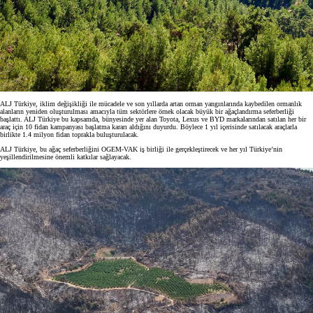
ALJ Türkiye, iklim değişikliği ile mücadele ve son yıllarda artan orman yangınlarında kaybedilen ormanlık
alanların yeniden oluşturulması amacıyla tüm sektörlere örnek olacak büyük bir ağaçlandırma seferberliği
başlattı. ALJ Türkiye bu kapsamda, bünyesinde yer alan Toyota, Lexus ve BYD markalarından satılan her bir
araç için 10 fidan kampanyası başlatma kararı aldığını duyurdu. Böylece 1 yıl içerisinde satılacak araçlarla
birlikte 1.4 milyon fidan toprakla buluşturulacak.
ALJ Türkiye, bu ağaç seferberliğini OGEM-VAK iş birliği ile gerçekleştirecek ve her yıl Türkiye’nin
yeşillendirilmesine önemli katkılar sağlayacak.