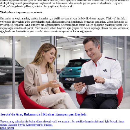
ekolojik bağımsızlığına ulaşması sağlanacak ve tutmayan fidanların da yerine yenileri dikilecek. Böylece
Türkiye’nin gelecek yılları için kalıcı bir yeşil alan bırakılacak.
Yüzbinlerce hayvana yuva olacak
Ormanlar ve yeşil alanlar, sadece insanlar için değil hayvanlar için de büyük önem taşıyor. Türkiye’nin farklı
yerlerinde ihtiyaçlara göre gerçekleştirilecek ağaçlandırma çalışmalarıyla oluşacak ormanlar, yaban hayatına da
ev sahipliği yapacak. ALJ Türkiye’nin ağaçlandırma seferberliğinde tercih edilen ağaçların yaklaşık yüzde 10’u
meyve ağaçlarından oluşacak. Yüzbinlerce yaban hayvanı için yaşam ve besin kaynağı olacak bu yeni ormanlar,
ağaçlandırma hareketinin yanı sıra bir ekosistemin oluşmasına katkı sağlayacak.
Toyota’da Araç Bakımında İlkbahar Kampanyası Başladı
Toyota, araç sahiplerinin bahar dönemine güvenli ve avantajlı bir şekilde hazırlanabilmesi için birçok fırsat
sunan İlkbahar Servis Kampanyası’nı başlattı.
Daha fazlası