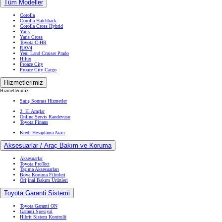
Tüm Modeller
Corolla
Corolla Hatchback
Corolla Cross Hybrid
Yaris
Yaris Cross
Toyota C-HR
RAV4
Yeni Land Cruiser Prado
Hilux
Proace City
Proace City Cargo
Hizmetlerimiz
Hizmetlerimiz
Satış Sonrası Hizmetler
2. El Araçlar
Online Servis Randevusu
Toyota Finans
Kredi Hesaplama Aracı
Aksesuarlar / Araç Bakım ve Koruma
Aksesuarlar
Toyota ProTect
Taşıma Aksesuarları
Boya Koruma Filmleri
Orijinal Bakım Ürünleri
Toyota Garanti Sistemi
Toyota Garanti ON
Garanti Spesiyal
Hibrit Sistem Kontrolü