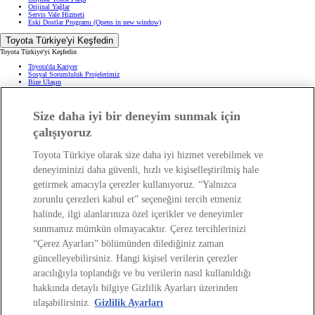
Orijinal Yağlar
Servis Vale Hizmeti
Eski Dostlar Programı
(Opens in new window)
Toyota Türkiye'yi Keşfedin
Toyota Türkiye'yi Keşfedin
Toyota'da Kariyer
Sosyal Sorumluluk Projelerimiz
Bize Ulaşın
Haberler ve Etkinlikler
ÖTV Muafiyetli Araçlar
Hibrit Arabalar
Hafif Ticari: Toyota Professional
Size daha iyi bir deneyim sunmak için
SUV
Toyota Blog
(Opens in new window)
çalışıyoruz
Ağaçlandırma Seferberliği
(Opens in new window)
Yasal Bilgilendirme
Toyota Türkiye olarak size daha iyi hizmet verebilmek ve
Yasal Bilgilendirme
deneyiminizi daha güvenli, hızlı ve kişiselleştirilmiş hale
Yasal Uyarı ve Bilgilendirme
getirmek amacıyla çerezler kullanıyoruz. “Yalnızca
Çerez Politikası
Kişisel Verilerin Korunması
zorunlu çerezleri kabul et” seçeneğini tercih etmeniz
Kişisel Veri Paylaşımı ve İletişim İzni
Bilgi Toplumu Hizmetleri
(Opens in new window)
halinde, ilgi alanlarınıza özel içerikler ve deneyimler
TAKATA Hava Yastığı Geri Çağırma
Yakıt Ekonomisi ve CO2 Emisyonu
sunmamız mümkün olmayacaktır. Çerez tercihlerinizi
Kalite Standartları
Pazarlama Faaliyetleri İçin Açık Rıza
“Çerez Ayarları” bölümünden dilediğiniz zaman
Web Erişilebilirlik Beyanı
güncelleyebilirsiniz. Hangi kişisel verilerin çerezler
aracılığıyla toplandığı ve bu verilerin nasıl kullanıldığı
hakkında detaylı bilgiye Gizlilik Ayarları üzerinden
ulaşabilirsiniz.
Gizlilik Ayarları