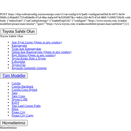
POST https://dxp-webcarconfig.toyota-europe.com/v1/car-config/tr/tr?path=configure/ea59a13e-d471-4e34-
9068-c149abd01723/ef0dfe86-47cd-48ec-ba0a-6474c0295807&c=6db1c2bf-4b7f-47e4-980f-7c5996733b36 with
body {"reduxState":{"carConfigSettings":{"loadedStepUrls":{"configure":"https://www.toyota.com.tr/araba-
modelleri/proace-max/olustur","specs":"https://www.toyota.com.tr/araba-modelleri/proace-max/ozellikler"}}}}
Toyota Sahibi Olun
Toyota Sahibi Olun
Araç Fiyat Listesi
(Opens in new window)
Kampanyalar
Ticari Araç Kampanyaları
Online Araç Rezervasyonu
(Opens in new window)
Bayi Bulucu
(Opens in new window)
Toyota Kirala: Rent a Toyota
E-Broşürler
Toyota Filo
Bayinizle Görüntülü Görüşün
Tüm Modeller
Corolla
Corolla Hatchback
Corolla Cross Hybrid
Yaris
Yaris Cross
Toyota C-HR
RAV4
Yeni Land Cruiser Prado
Hilux
Proace City
Proace City Cargo
Hizmetlerimiz
Hizmetlerimiz