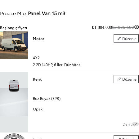
Proace Max
Panel Van 15 m3
₺2.025.500
Başlangıç fiyatı
₺1.804.000
1
Motor
Düzenle
Motor
4X2
Önceki slayt
Sonraki slayt
2.2D 140HP
,
6 İleri Düz Vites
Renk
Düzenle
Renk
Buz Beyaz (EPR)
Opak
Dahil