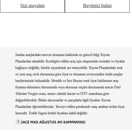
Sizi arayalım
Bayimizi bulun
Satılan araçlardaki mevcut donanım hakkında en güncel bilgi Toyota
Plazalardan alınabilir. Konfigüre edilen araç için oluşturulan resimler ve fiyatlar
bağlayıcı değildir, birebir uyumluluk arz etmeyebilir. Toyota Plazalardaki stok
ve yeni araç sevk durumuna göre fiyat ve donanım seviyesinden farklı araçlar
bayilerimizde bulunabilir. Metalik ve İnci Beyazı renk fiyat farklarının araç
fiyatına eklenmesi durumunda veya aksesuar seçimi durumunda aracın Özel
Tüketim Vergisi oranı, motor silindir hacmi ve ÖTV matrahına göre
değişebilecektir. Bütün aksesuarlar ve parçalarla ilgili fiyatları Toyota
Plazalardan öğrenebilirsiniz. Tavsiye edilen perakende satış anahtar teslim fiyat
listesidir. Trafik Sigota bedeli fiyatlara dahil değildir.
PROACE MAX AĞUSTOS AYI KAMPANYASI
1