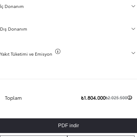
İç Donanım
Dış Donanım
Co2 bilgisini değiştir
Yakıt Tüketimi ve Emisyon
Toplam
₺1.804.000
₺2.025.500
1
PDF indir