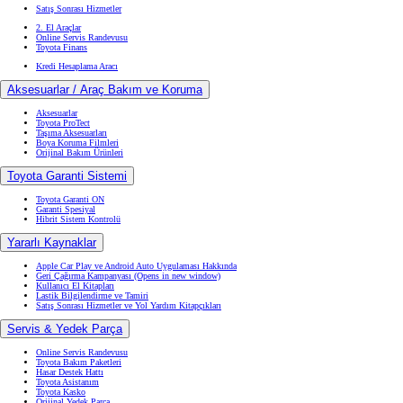
Satış Sonrası Hizmetler
2. El Araçlar
Online Servis Randevusu
Toyota Finans
Kredi Hesaplama Aracı
Aksesuarlar / Araç Bakım ve Koruma
Aksesuarlar
Toyota ProTect
Taşıma Aksesuarları
Boya Koruma Filmleri
Orijinal Bakım Ürünleri
Toyota Garanti Sistemi
Toyota Garanti ON
Garanti Spesiyal
Hibrit Sistem Kontrolü
Yararlı Kaynaklar
Apple Car Play ve Android Auto Uygulaması Hakkında
Geri Çağırma Kampanyası
(Opens in new window)
Kullanıcı El Kitapları
Lastik Bilgilendirme ve Tamiri
Satış Sonrası Hizmetler ve Yol Yardım Kitapçıkları
Servis & Yedek Parça
Online Servis Randevusu
Toyota Bakım Paketleri
Hasar Destek Hattı
Toyota Asistanım
Toyota Kasko
Orijinal Yedek Parça