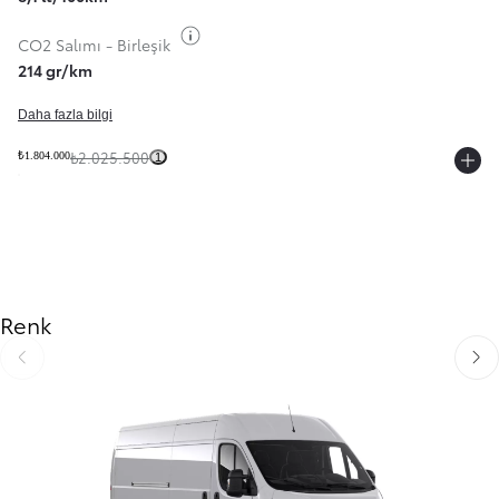
Yakıt bilgilerini değiştir
CO2 Salımı - Birleşik
214 gr/km
Daha fazla bilgi
₺2.025.500
₺1.804.000
1
Renk
Önceki slayt
Sonra