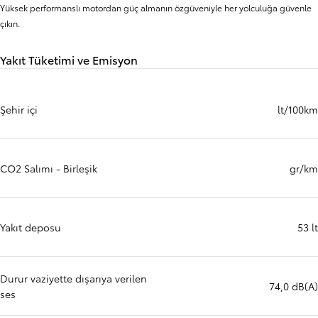
Yüksek performanslı motordan güç almanın özgüveniyle her yolculuğa güvenle
çıkın.
Yakıt Tüketimi ve Emisyon
Şehir içi
lt/100km
CO2 Salımı - Birleşik
gr/km
Yakıt deposu
53 lt
Durur vaziyette dışarıya verilen
74,0 dB(A)
ses