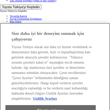
Eski Dostlar Programı
(Opens in new window)
Toyota Türkiye'yi Keşfedin
Toyota Türkiye'yi Keşfedin
Toyota'da Kariyer
Sosyal Sorumluluk Projelerimiz
Bize Ulaşın
Haberler ve Etkinlikler
ÖTV Muafiyetli Araçlar
Hibrit Arabalar
Hafif Ticari: Toyota Professional
Size daha iyi bir deneyim sunmak için
SUV
Toyota Blog
(Opens in new window)
çalışıyoruz
Ağaçlandırma Seferberliği
(Opens in new window)
Yasal Bilgilendirme
Toyota Türkiye olarak size daha iyi hizmet verebilmek ve
Yasal Bilgilendirme
deneyiminizi daha güvenli, hızlı ve kişiselleştirilmiş hale
Yasal Uyarı ve Bilgilendirme
getirmek amacıyla çerezler kullanıyoruz. “Yalnızca
Çerez Politikası
Kişisel Verilerin Korunması
zorunlu çerezleri kabul et” seçeneğini tercih etmeniz
Kişisel Veri Paylaşımı ve İletişim İzni
Bilgi Toplumu Hizmetleri
(Opens in new window)
halinde, ilgi alanlarınıza özel içerikler ve deneyimler
TAKATA Hava Yastığı Geri Çağırma
Yakıt Ekonomisi ve CO2 Emisyonu
sunmamız mümkün olmayacaktır. Çerez tercihlerinizi
Kalite Standartları
Pazarlama Faaliyetleri İçin Açık Rıza
“Çerez Ayarları” bölümünden dilediğiniz zaman
Web Erişilebilirlik Beyanı
güncelleyebilirsiniz. Hangi kişisel verilerin çerezler
aracılığıyla toplandığı ve bu verilerin nasıl kullanıldığı
hakkında detaylı bilgiye Gizlilik Ayarları üzerinden
ulaşabilirsiniz.
Gizlilik Ayarları