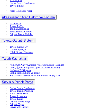
2. El Araçlar
Online Servis Randevusu
Toyota Finans
Kredi Hesaplama Aracı
Aksesuarlar / Araç Bakım ve Koruma
Aksesuarlar
Toyota ProTect
Taşıma Aksesuarları
Boya Koruma Filmleri
Orijinal Bakım Ürünleri
Toyota Garanti Sistemi
Toyota Garanti ON
Garanti Spesiyal
Hibrit Sistem Kontrolü
Yararlı Kaynaklar
Apple Car Play ve Android Auto Uygulaması Hakkında
Geri Çağırma Kampanyası
(Opens in new window)
Kullanıcı El Kitapları
Lastik Bilgilendirme ve Tamiri
Satış Sonrası Hizmetler ve Yol Yardım Kitapçıkları
Servis & Yedek Parça
Online Servis Randevusu
Toyota Bakım Paketleri
Hasar Destek Hattı
Toyota Asistanım
Toyota Kasko
Orijinal Yedek Parça
Orijinal Yağlar
Servis Vale Hizmeti