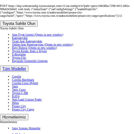
POST https://dxp-webcarconfig.toyota-europe.com/v1/car-config/tr/tr?path=specs/c9fe38ba-7298-4411-b85e-
996dc0c9e6d1 with body {"reduxState":{"carConfigSettings":{"loadedStepUrls":
{"configure":"https://www.toyota.com.tr/araba-modelleri/proace-city-
cargo/build","specs":"https://www.toyota.com.tr/araba-modelleri/proace-city-cargo/specifications"}}}}
Toyota Sahibi Olun
Toyota Sahibi Olun
Araç Fiyat Listesi
(Opens in new window)
Kampanyalar
Ticari Araç Kampanyaları
Online Araç Rezervasyonu
(Opens in new window)
Bayi Bulucu
(Opens in new window)
Toyota Kirala: Rent a Toyota
E-Broşürler
Toyota Filo
Bayinizle Görüntülü Görüşün
Tüm Modeller
Corolla
Corolla Hatchback
Corolla Cross Hybrid
Yaris
Yaris Cross
Toyota C-HR
RAV4
Yeni Land Cruiser Prado
Hilux
Proace City
Proace City Cargo
Hizmetlerimiz
Hizmetlerimiz
Satış Sonrası Hizmetler