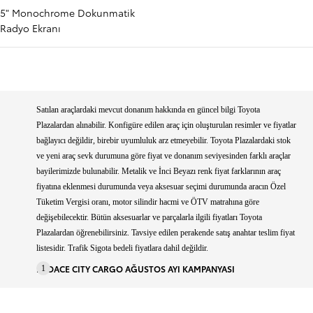
5" Monochrome Dokunmatik
Radyo Ekranı
Satılan araçlardaki mevcut donanım hakkında en güncel bilgi Toyota
Plazalardan alınabilir. Konfigüre edilen araç için oluşturulan resimler ve fiyatlar
bağlayıcı değildir, birebir uyumluluk arz etmeyebilir. Toyota Plazalardaki stok
ve yeni araç sevk durumuna göre fiyat ve donanım seviyesinden farklı araçlar
bayilerimizde bulunabilir. Metalik ve İnci Beyazı renk fiyat farklarının araç
fiyatına eklenmesi durumunda veya aksesuar seçimi durumunda aracın Özel
Tüketim Vergisi oranı, motor silindir hacmi ve ÖTV matrahına göre
değişebilecektir. Bütün aksesuarlar ve parçalarla ilgili fiyatları Toyota
Plazalardan öğrenebilirsiniz. Tavsiye edilen perakende satış anahtar teslim fiyat
listesidir. Trafik Sigota bedeli fiyatlara dahil değildir.
PROACE CITY CARGO AĞUSTOS AYI KAMPANYASI
1