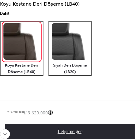
Koyu Kestane Deri Döşeme (LB40)
Dahil
Koyu Kestane Deri
Siyah Deri Döşeme
Döşeme (LB40)
(LB20)
Toyota'nıza kavuşmak için son bir adım
₺19.620.000
₺14.700.000
1
Önceki slayt
Sonra
İletişime geç