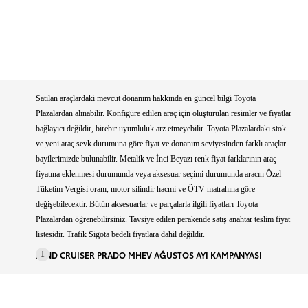
Satılan araçlardaki mevcut donanım hakkında en güncel bilgi Toyota
Plazalardan alınabilir. Konfigüre edilen araç için oluşturulan resimler ve fiyatlar
bağlayıcı değildir, birebir uyumluluk arz etmeyebilir. Toyota Plazalardaki stok
ve yeni araç sevk durumuna göre fiyat ve donanım seviyesinden farklı araçlar
bayilerimizde bulunabilir. Metalik ve İnci Beyazı renk fiyat farklarının araç
fiyatına eklenmesi durumunda veya aksesuar seçimi durumunda aracın Özel
Tüketim Vergisi oranı, motor silindir hacmi ve ÖTV matrahına göre
değişebilecektir. Bütün aksesuarlar ve parçalarla ilgili fiyatları Toyota
Plazalardan öğrenebilirsiniz. Tavsiye edilen perakende satış anahtar teslim fiyat
listesidir. Trafik Sigota bedeli fiyatlara dahil değildir.
LAND CRUISER PRADO MHEV AĞUSTOS AYI KAMPANYASI
1