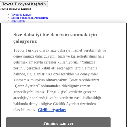
Toyota Türkiye'yi Keşfedin
Toyota Türkiye'yi Keşfedin
Toyota'da Kariyer
Sosyal Sorumluluk Projelerimiz
Bize Ulaşın
Haberler ve Etkinlikler
ÖTV Muafiyetli Araçlar
Hibrit Arabalar
Hafif Ticari: Toyota Professional
Size daha iyi bir deneyim sunmak için
SUV
Toyota Blog
(Opens in new window)
çalışıyoruz
Ağaçlandırma Seferberliği
(Opens in new window)
Yasal Bilgilendirme
Toyota Türkiye olarak size daha iyi hizmet verebilmek ve
Yasal Bilgilendirme
deneyiminizi daha güvenli, hızlı ve kişiselleştirilmiş hale
Yasal Uyarı ve Bilgilendirme
getirmek amacıyla çerezler kullanıyoruz. “Yalnızca
Çerez Politikası
Kişisel Verilerin Korunması
zorunlu çerezleri kabul et” seçeneğini tercih etmeniz
Kişisel Veri Paylaşımı ve İletişim İzni
Bilgi Toplumu Hizmetleri
(Opens in new window)
halinde, ilgi alanlarınıza özel içerikler ve deneyimler
TAKATA Hava Yastığı Geri Çağırma
Yakıt Ekonomisi ve CO2 Emisyonu
sunmamız mümkün olmayacaktır. Çerez tercihlerinizi
Kalite Standartları
Pazarlama Faaliyetleri İçin Açık Rıza
“Çerez Ayarları” bölümünden dilediğiniz zaman
Web Erişilebilirlik Beyanı
güncelleyebilirsiniz. Hangi kişisel verilerin çerezler
aracılığıyla toplandığı ve bu verilerin nasıl kullanıldığı
hakkında detaylı bilgiye Gizlilik Ayarları üzerinden
ulaşabilirsiniz.
Gizlilik Ayarları
Tümüne izin ver
(Opens in new window)