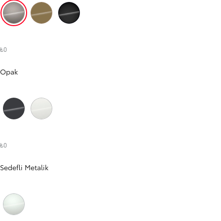
Avangart Bronz (4V8)
Savanna Sarı (5C8)
Siyah (229)
₺0
Opak
Kuvars Gri (1L7)
Kar Beyazı (040)
₺0
Sedefli Metalik
Galaksi Beyazı (089)