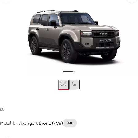
₺0
Metalik
-
Avangart Bronz (4V8)
₺0