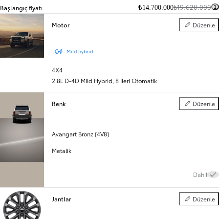
₺19.620.000
Başlangıç fiyatı
₺14.700.000
1
Motor
Düzenle
Motor
Mild hybrid
4X4
2.8L D-4D Mild Hybrid
,
8 İleri Otomatik
Renk
Düzenle
Renk
Avangart Bronz (4V8)
Metalik
Dahil
Jantlar
Düzenle
Jantlar