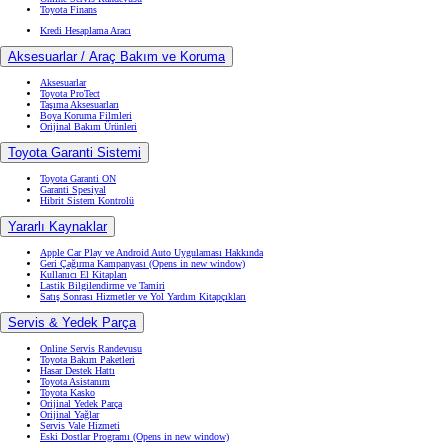
Toyota Finans
Kredi Hesaplama Aracı
Aksesuarlar / Araç Bakım ve Koruma
Aksesuarlar
Toyota ProTect
Taşıma Aksesuarları
Boya Koruma Filmleri
Orijinal Bakım Ürünleri
Toyota Garanti Sistemi
Toyota Garanti ON
Garanti Spesiyal
Hibrit Sistem Kontrolü
Yararlı Kaynaklar
Apple Car Play ve Android Auto Uygulaması Hakkında
Geri Çağırma Kampanyası
(Opens in new window)
Kullanıcı El Kitapları
Lastik Bilgilendirme ve Tamiri
Satış Sonrası Hizmetler ve Yol Yardım Kitapçıkları
Servis & Yedek Parça
Online Servis Randevusu
Toyota Bakım Paketleri
Hasar Destek Hattı
Toyota Asistanım
Toyota Kasko
Orijinal Yedek Parça
Orijinal Yağlar
Servis Vale Hizmeti
Eski Dostlar Programı
(Opens in new window)