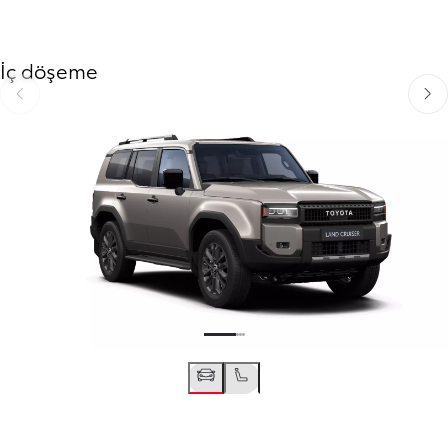
İç döşeme
Önceki slayt
Sonra