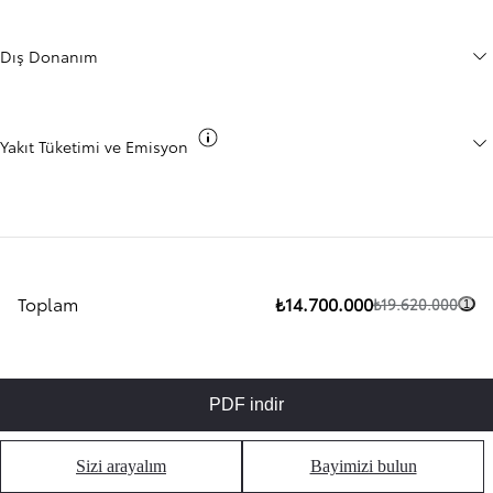
Dış Donanım
Co2 bilgisini değiştir
Yakıt Tüketimi ve Emisyon
Toplam
₺14.700.000
₺19.620.000
1
PDF indir
Sizi arayalım
Bayimizi bulun