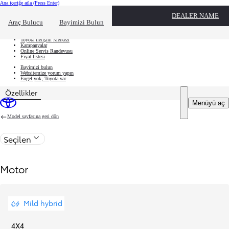
Ana içeriğe atla
(Press Enter)
Hızlı Erişim
DEALER NAME
Hızlı erişim alanını kapatmak için tıklayın
Ne aramıştınız?
Araç Bulucu
Bayimizi Bulun
Aracınızı oluşturun
Toyota İletişim Merkezi
Kampanyalar
Online Servis Randevusu
Fiyat listesi
Bayimizi bulun
Websitemize yorum yapın
Engel yok, Toyota var
Özellikler
Fiyat güncellendi The price of your configuration is ₺14.700.000
Menüyü aç
Model sayfasına geri dön
Seçilen
Motor
Mild hybrid
4X4