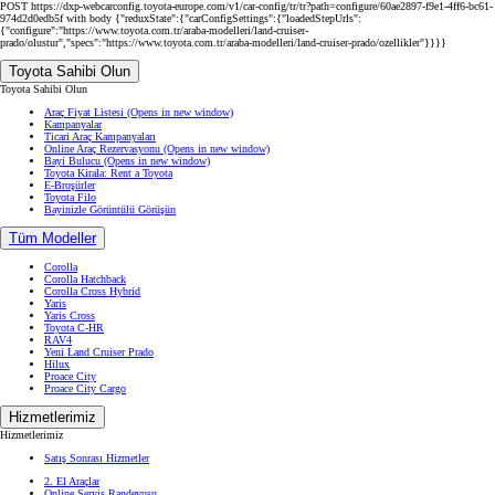
POST https://dxp-webcarconfig.toyota-europe.com/v1/car-config/tr/tr?path=configure/60ae2897-f9e1-4ff6-bc61-
974d2d0edb5f with body {"reduxState":{"carConfigSettings":{"loadedStepUrls":
{"configure":"https://www.toyota.com.tr/araba-modelleri/land-cruiser-
prado/olustur","specs":"https://www.toyota.com.tr/araba-modelleri/land-cruiser-prado/ozellikler"}}}}
Toyota Sahibi Olun
Toyota Sahibi Olun
Araç Fiyat Listesi
(Opens in new window)
Kampanyalar
Ticari Araç Kampanyaları
Online Araç Rezervasyonu
(Opens in new window)
Bayi Bulucu
(Opens in new window)
Toyota Kirala: Rent a Toyota
E-Broşürler
Toyota Filo
Bayinizle Görüntülü Görüşün
Tüm Modeller
Corolla
Corolla Hatchback
Corolla Cross Hybrid
Yaris
Yaris Cross
Toyota C-HR
RAV4
Yeni Land Cruiser Prado
Hilux
Proace City
Proace City Cargo
Hizmetlerimiz
Hizmetlerimiz
Satış Sonrası Hizmetler
2. El Araçlar
Online Servis Randevusu