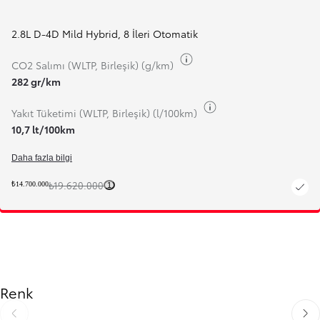
2.8L D-4D Mild Hybrid
,
8 İleri Otomatik
Yakıt bilgilerini değiştir
CO2 Salımı (WLTP, Birleşik) (g/km)
282 gr/km
Yakıt bilgilerini değiş
Yakıt Tüketimi (WLTP, Birleşik) (l/100km)
10,7 lt/100km
Daha fazla bilgi
₺19.620.000
₺14.700.000
1
Renk
Önceki slayt
Sonra