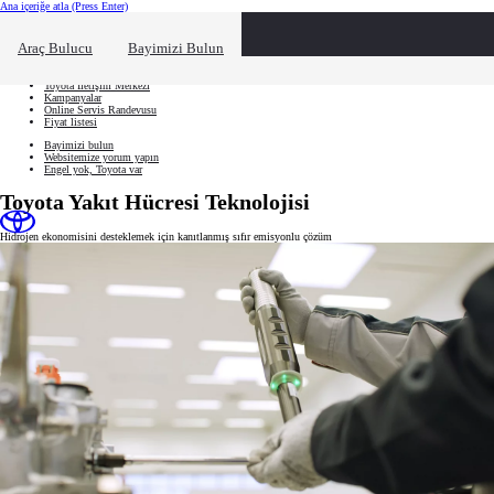
Ana içeriğe atla
(Press Enter)
Hızlı Erişim
Hızlı erişim alanını kapatmak için tıklayın
Ne aramıştınız?
Araç Bulucu
Bayimizi Bulun
Aracınızı oluşturun
Toyota İletişim Merkezi
Kampanyalar
Online Servis Randevusu
Fiyat listesi
Bayimizi bulun
Websitemize yorum yapın
Engel yok, Toyota var
Toyota Yakıt Hücresi Teknolojisi
Hidrojen ekonomisini desteklemek için kanıtlanmış sıfır emisyonlu çözüm