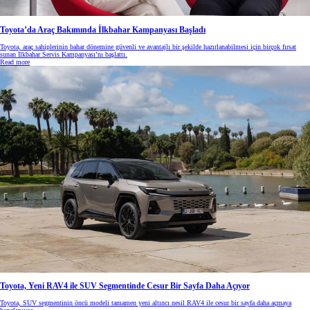
Toyota’da Araç Bakımında İlkbahar Kampanyası Başladı
Toyota, araç sahiplerinin bahar dönemine güvenli ve avantajlı bir şekilde hazırlanabilmesi için birçok fırsat
sunan İlkbahar Servis Kampanyası’nı başlattı.
Read more
Toyota, Yeni RAV4 ile SUV Segmentinde Cesur Bir Sayfa Daha Açıyor
Toyota, SUV segmentinin öncü modeli tamamen yeni altıncı nesil RAV4 ile cesur bir sayfa daha açmaya