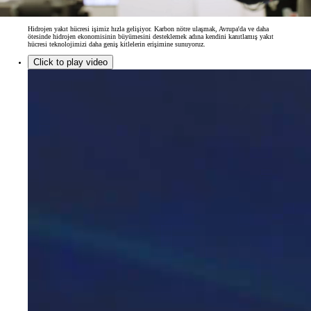
Hidrojen yakıt hücresi işimiz hızla gelişiyor. Karbon nötre ulaşmak, Avrupa'da ve daha
ötesinde hidrojen ekonomisinin büyümesini desteklemek adına kendini kanıtlamış yakıt
hücresi teknolojimizi daha geniş kitlelerin erişimine sunuyoruz.
Click to play video