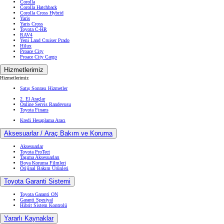
Corolla
Corolla Hatchback
Corolla Cross Hybrid
Yaris
Yaris Cross
Toyota C-HR
RAV4
Yeni Land Cruiser Prado
Hilux
Proace City
Proace City Cargo
Hizmetlerimiz
Hizmetlerimiz
Satış Sonrası Hizmetler
2. El Araçlar
Online Servis Randevusu
Toyota Finans
Kredi Hesaplama Aracı
Aksesuarlar / Araç Bakım ve Koruma
Aksesuarlar
Toyota ProTect
Taşıma Aksesuarları
Boya Koruma Filmleri
Orijinal Bakım Ürünleri
Toyota Garanti Sistemi
Toyota Garanti ON
Garanti Spesiyal
Hibrit Sistem Kontrolü
Yararlı Kaynaklar