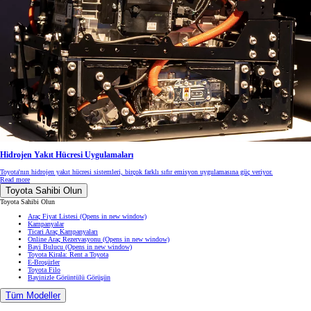
Hidrojen Yakıt Hücresi Uygulamaları
Toyota'nın hidrojen yakıt hücresi sistemleri, birçok farklı sıfır emisyon uygulamasına güç veriyor.
Read more
Toyota Sahibi Olun
Toyota Sahibi Olun
Araç Fiyat Listesi
(Opens in new window)
Kampanyalar
Ticari Araç Kampanyaları
Online Araç Rezervasyonu
(Opens in new window)
Bayi Bulucu
(Opens in new window)
Toyota Kirala: Rent a Toyota
E-Broşürler
Toyota Filo
Bayinizle Görüntülü Görüşün
Tüm Modeller