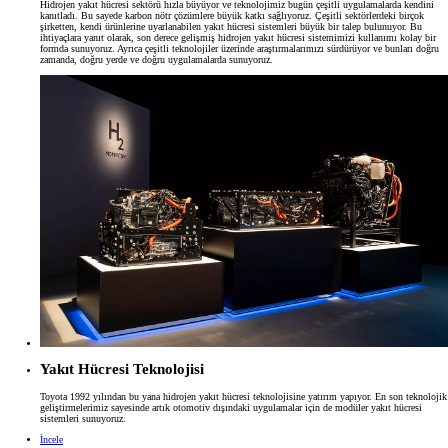
Hidrojen yakıt hücresi sektörü hızla büyüyor ve teknolojimiz bugün çeşitli uygulamalarda kendini
kanıtladı. Bu sayede karbon nötr çözümlere büyük katkı sağlıyoruz. Çeşitli sektörlerdeki birçok
şirketten, kendi ürünlerine uyarlanabilen yakıt hücresi sistemleri büyük bir talep bulunuyor. Bu
ihtiyaçlara yanıt olarak, son derece gelişmiş hidrojen yakıt hücresi sistemimizi kullanımı kolay bir
formda sunuyoruz. Ayrıca çeşitli teknolojiler üzerinde araştırmalarımızı sürdürüyor ve bunları doğru
zamanda, doğru yerde ve doğru uygulamalarda sunuyoruz.
Yakıt Hücresi Teknolojisi
Toyota 1992 yılından bu yana hidrojen yakıt hücresi teknolojisine yatırım yapıyor. En son teknolojik
geliştirmelerimiz sayesinde artık otomotiv dışındaki uygulamalar için de modüler yakıt hücresi
sistemleri sunuyoruz.
İncele