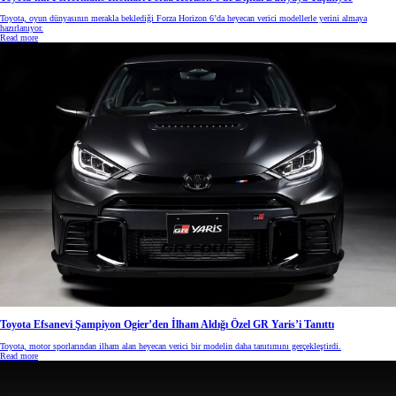
Toyota, oyun dünyasının merakla beklediği Forza Horizon 6’da heyecan verici modellerle yerini almaya
hazırlanıyor.
Read more
Toyota Efsanevi Şampiyon Ogier’den İlham Aldığı Özel GR Yaris’i Tanıttı
Toyota, motor sporlarından ilham alan heyecan verici bir modelin daha tanıtımını gerçekleştirdi.
Read more