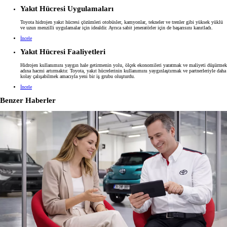
Yakıt Hücresi Uygulamaları
Toyota hidrojen yakıt hücresi çözümleri otobüsler, kamyonlar, tekneler ve trenler gibi yüksek yüklü
ve uzun menzilli uygulamalar için idealdir. Ayrıca sabit jeneratörler için de başarısını kanıtladı.
İncele
Yakıt Hücresi Faaliyetleri
Hidrojen kullanımını yaygın hale getirmenin yolu, ölçek ekonomileri yaratmak ve maliyeti düşürmek
adına hacmi artırmaktır. Toyota, yakıt hücrelerinin kullanımını yaygınlaştırmak ve partnerleriyle daha
kolay çalışabilmek amacıyla yeni bir iş grubu oluşturdu.
İncele
Benzer Haberler