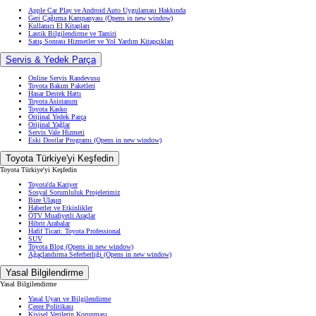
Apple Car Play ve Android Auto Uygulaması Hakkında
Geri Çağırma Kampanyası
(Opens in new window)
Kullanıcı El Kitapları
Lastik Bilgilendirme ve Tamiri
Satış Sonrası Hizmetler ve Yol Yardım Kitapçıkları
Servis & Yedek Parça
Online Servis Randevusu
Toyota Bakım Paketleri
Hasar Destek Hattı
Toyota Asistanım
Toyota Kasko
Orijinal Yedek Parça
Orijinal Yağlar
Servis Vale Hizmeti
Eski Dostlar Programı
(Opens in new window)
Toyota Türkiye'yi Keşfedin
Toyota Türkiye'yi Keşfedin
Toyota'da Kariyer
Sosyal Sorumluluk Projelerimiz
Bize Ulaşın
Haberler ve Etkinlikler
ÖTV Muafiyetli Araçlar
Hibrit Arabalar
Hafif Ticari: Toyota Professional
SUV
Toyota Blog
(Opens in new window)
Ağaçlandırma Seferberliği
(Opens in new window)
Yasal Bilgilendirme
Yasal Bilgilendirme
Yasal Uyarı ve Bilgilendirme
Çerez Politikası
Kişisel Verilerin Korunması