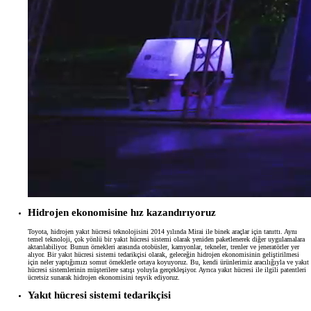
Hidrojen ekonomisine hız kazandırıyoruz
Toyota, hidrojen yakıt hücresi teknolojisini 2014 yılında Mirai ile binek araçlar için tanıttı. Aynı
temel teknoloji, çok yönlü bir yakıt hücresi sistemi olarak yeniden paketlenerek diğer uygulamalara
aktarılabiliyor. Bunun örnekleri arasında otobüsler, kamyonlar, tekneler, trenler ve jeneratörler yer
alıyor. Bir yakıt hücresi sistemi tedarikçisi olarak, geleceğin hidrojen ekonomisinin geliştirilmesi
için neler yaptığımızı somut örneklerle ortaya koyuyoruz. Bu, kendi ürünlerimiz aracılığıyla ve yakıt
hücresi sistemlerinin müşterilere satışı yoluyla gerçekleşiyor. Ayrıca yakıt hücresi ile ilgili patentleri
ücretsiz sunarak hidrojen ekonomisini teşvik ediyoruz.
Yakıt hücresi sistemi tedarikçisi