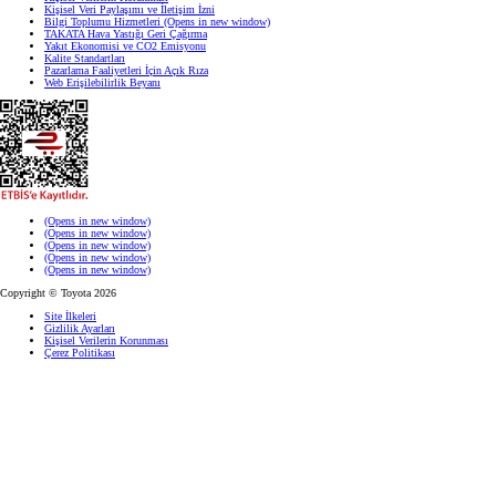
Kişisel Veri Paylaşımı ve İletişim İzni
Bilgi Toplumu Hizmetleri
(Opens in new window)
TAKATA Hava Yastığı Geri Çağırma
Yakıt Ekonomisi ve CO2 Emisyonu
Kalite Standartları
Pazarlama Faaliyetleri İçin Açık Rıza
Web Erişilebilirlik Beyanı
(Opens in new window)
(Opens in new window)
(Opens in new window)
(Opens in new window)
(Opens in new window)
Copyright © Toyota 2026
Site İlkeleri
Gizlilik Ayarları
Kişisel Verilerin Korunması
Çerez Politikası