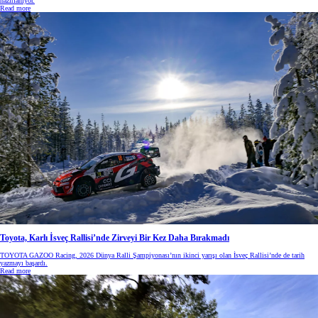
hazırlanıyor.
Read more
Toyota, Karlı İsveç Rallisi’nde Zirveyi Bir Kez Daha Bırakmadı
TOYOTA GAZOO Racing, 2026 Dünya Ralli Şampiyonası’nın ikinci yarışı olan İsveç Rallisi’nde de tarih
yazmayı başardı.
Read more