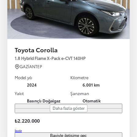
Toyota Corolla
1.8 Hybrid Flame X-Pack e-CVT 140HP
GAZİANTEP
Model yılı
Kilometre
2024
6.001 km
Yakıt
Şanzıman
Basınçlı Doğalgaz
Otomatik
Daha fazla göster
₺2.220.000
İncele
Bayiyle iletişime geç