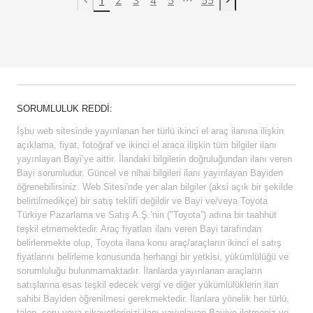
Previous page
Next page
SORUMLULUK REDDI:
İşbu web sitesinde yayınlanan her türlü ikinci el araç ilanına ilişkin
açıklama, fiyat, fotoğraf ve ikinci el araca ilişkin tüm bilgiler ilanı
yayınlayan Bayi’ye aittir. İlandaki bilgilerin doğruluğundan ilanı veren
Bayi sorumludur. Güncel ve nihai bilgileri ilanı yayınlayan Bayiden
öğrenebilirsiniz. Web Sitesi'nde yer alan bilgiler (aksi açık bir şekilde
belirtilmedikçe) bir satış teklifi değildir ve Bayi ve/veya Toyota
Türkiye Pazarlama ve Satış A.Ş.’nin ("Toyota”) adına bir taahhüt
teşkil etmemektedir. Araç fiyatları ilanı veren Bayi tarafından
belirlenmekte olup, Toyota ilana konu araç/araçların ikinci el satış
fiyatlarını belirleme konusunda herhangi bir yetkisi, yükümlülüğü ve
sorumluluğu bulunmamaktadır. İlanlarda yayınlanan araçların
satışlarına esas teşkil edecek vergi ve diğer yükümlülüklerin ilan
sahibi Bayiden öğrenilmesi gerekmektedir. İlanlara yönelik her türlü,
talep, soru veya şikayetlerinizi ilanı yayınlayan Bayiye iletmeniz ve