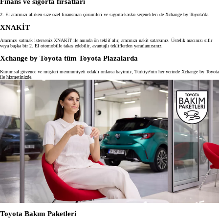
Finans ve sigorta fırsatları
2. El aracınızı alırken size özel finansman çözümleri ve sigorta-kasko seçenekleri de Xchange by Toyota'da.
XNAKİT
Aracınızı satmak isterseniz XNAKİT ile anında ön teklif alır, aracınızı nakit satarsınız. Üstelik aracınızı sıfır
veya başka bir 2. El otomobille takas edebilir, avantajlı tekliflerden yararlanırsınız.
Xchange by Toyota tüm Toyota Plazalarda
Kurumsal güvence ve müşteri memnuniyeti odaklı onlarca bayimiz, Türkiye'nin her yerinde Xchange by Toyota
ile hizmetinizde.
Toyota Bakım Paketleri