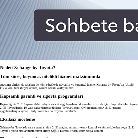
Neden Xchange by Toyota?
Tüm süreç boyunca, nitelikli hizmet maksimumda
Aracınızı alırken de satarken de, tüm süreçlerde güvenilir ve kurumsal hizmet Xchange by Toyota'da. Üstelik
kişiye özel tüm ihtiyaçlarınıza, çözüm odaklı yaklaşımlarla.
Kapsamlı garanti ve sigorta programları
Beğendiğiniz 2. El kapsam dahilindeyse garanti uygulamalarıyla* sunulur, sizin de içiniz hep rahat olur. Ayrıca
2. El Toyota'larda, 10 yaşa kadar ücretsiz güvence Toyota Garanti ON programında.* 2. El garanti
uygulamalarıyla ayrıntılı bilgi websitesi ve Toyota Plazalar'da.
Eksiksiz inceleme
Xchange by Toyota'da satışa sunulan tüm 2. El araçlar, ayrıntılı teknik kontrol ve ekspertizlerden geçer. 2. El
Toyota Hybrid araçlarımızın tümü Hibrit Sağlık Kontrolü'nden sonra satışa sunulur.