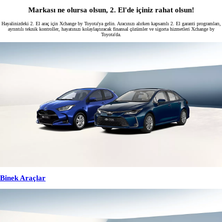
Markası ne olursa olsun, 2. El'de içiniz rahat olsun!
Hayalinizdeki 2. El araç için Xchange by Toyota'ya gelin. Aracınızı alırken kapsamlı 2. El garanti programları,
ayrıntılı teknik kontroller, hayatınızı kolaylaştıracak finansal çözümler ve sigorta hizmetleri Xchange by
Toyota'da.
Binek Araçlar