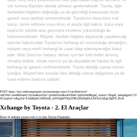
söz konusu Bayiden destek almanız gerekmektedir. Toyota, ilgili
ilanlardaki bilgilerin doğruluğu ya da güncelliği konusunda hiçbir
garanti veya taahhüt vermemektedir. Toyota’nın ilana konu mal
satışı, temin edilmesi veya ikinci el araçla ilgili bakım, kaza veya
başka bir şekilde araç geçmişini inceleme yükümlülüğü de
bulunmamaktadır. Müşteri, ilandaki bilgilere dayanarak yapabileceği
işlemler bakımından Toyota'nın herhangi bir sorumluluğu olmadığını,
müspet veya menfi herhangi bir zarar talep edemeyeceğini kabul
eder. Web Sitesi'nin hatasız olması için her türlü tedbir alınmış
olmakla birlikte, sitede mevcut ya da oluşabilecek hatalar ile ilgili
herhangi bir garanti verilmemektedir. Toyota dilediği zaman sitenin
içeriğini, Müşteri’lere sunulan ilanı dilediği zaman değiştirme ya da
sona erdirme hakkına sahiptir.
POST https://usc-webcomponents.toyota-europe.com/v1/car-filter/tr/tr?
carFilter=used&brand=toyota&uscEnv=production&sortOrder=published&gad_source=1&gad_campaign
4L5jnjloS-w&gclid=EAIaIQobChMI3uH_zrWOlgMVKpSDBx3EbDqKEAAYAiAAEgLDgPD_BwE
Xchange by Toyota - 2. El Araçlar
İkinci el arabalar toyota.com.tr ve tüm Toyota Plazalarda