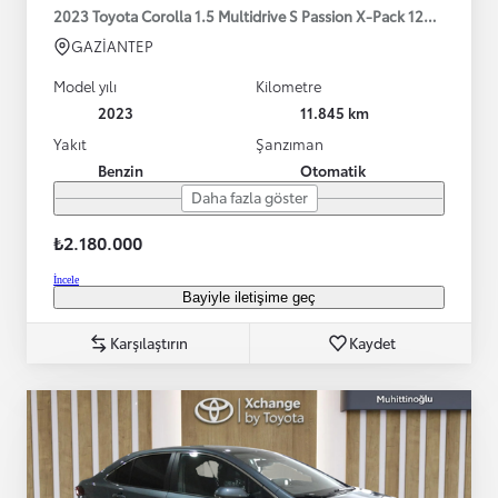
2023 Toyota Corolla 1.5 Multidrive S Passion X-Pack 125HP
GAZİANTEP
Model yılı
Kilometre
2023
11.845 km
Yakıt
Şanzıman
Benzin
Otomatik
Daha fazla göster
₺2.180.000
İncele
Bayiyle iletişime geç
Karşılaştırın
Kaydet