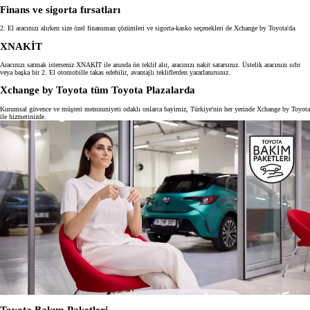
Finans ve sigorta fırsatları
2. El aracınızı alırken size özel finansman çözümleri ve sigorta-kasko seçenekleri de Xchange by Toyota'da.
XNAKİT
Aracınızı satmak isterseniz XNAKİT ile anında ön teklif alır, aracınızı nakit satarsınız. Üstelik aracınızı sıfır
veya başka bir 2. El otomobille takas edebilir, avantajlı tekliflerden yararlanırsınız.
Xchange by Toyota tüm Toyota Plazalarda
Kurumsal güvence ve müşteri memnuniyeti odaklı onlarca bayimiz, Türkiye'nin her yerinde Xchange by Toyota
ile hizmetinizde.