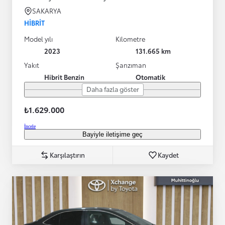
SAKARYA
HIBRIT
Model yılı
Kilometre
2023
131.665 km
Yakıt
Şanzıman
Hibrit Benzin
Otomatik
Daha fazla göster
₺1.629.000
İncele
Bayiyle iletişime geç
Karşılaştırın
Kaydet