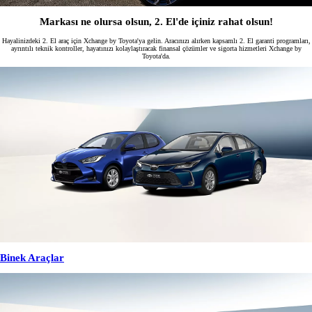
Markası ne olursa olsun, 2. El'de içiniz rahat olsun!
Hayalinizdeki 2. El araç için Xchange by Toyota'ya gelin. Aracınızı alırken kapsamlı 2. El garanti programları,
ayrıntılı teknik kontroller, hayatınızı kolaylaştıracak finansal çözümler ve sigorta hizmetleri Xchange by
Toyota'da.
Binek Araçlar