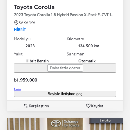
Toyota Corolla
2023 Toyota Corolla 1.8 Hybrid Passion X-Pack E-CVT 140HP
SAKARYA
HIBRIT
Model yılı
Kilometre
2023
134.500 km
Yakıt
Şanzıman
Hibrit Benzin
Otomatik
Daha fazla göster
₺1.959.000
İncele
Bayiyle iletişime geç
Karşılaştırın
Kaydet