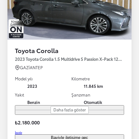
Toyota Corolla
2023 Toyota Corolla 1.5 Multidrive S Passion X-Pack 125HP
GAZİANTEP
Model yılı
Kilometre
2023
11.845 km
Yakıt
Şanzıman
Benzin
Otomatik
Daha fazla göster
₺2.180.000
İncele
Bayiyle iletişime geç