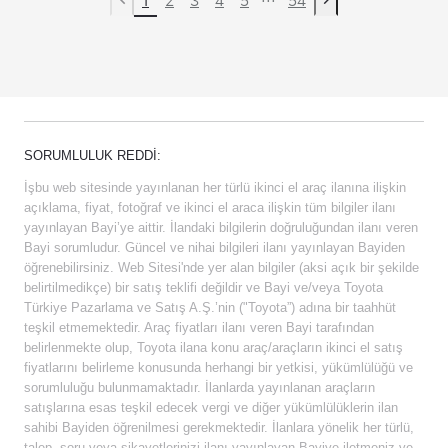
Previous page
Next page
SORUMLULUK REDDI:
İşbu web sitesinde yayınlanan her türlü ikinci el araç ilanına ilişkin
açıklama, fiyat, fotoğraf ve ikinci el araca ilişkin tüm bilgiler ilanı
yayınlayan Bayi’ye aittir. İlandaki bilgilerin doğruluğundan ilanı veren
Bayi sorumludur. Güncel ve nihai bilgileri ilanı yayınlayan Bayiden
öğrenebilirsiniz. Web Sitesi'nde yer alan bilgiler (aksi açık bir şekilde
belirtilmedikçe) bir satış teklifi değildir ve Bayi ve/veya Toyota
Türkiye Pazarlama ve Satış A.Ş.’nin ("Toyota”) adına bir taahhüt
teşkil etmemektedir. Araç fiyatları ilanı veren Bayi tarafından
belirlenmekte olup, Toyota ilana konu araç/araçların ikinci el satış
fiyatlarını belirleme konusunda herhangi bir yetkisi, yükümlülüğü ve
sorumluluğu bulunmamaktadır. İlanlarda yayınlanan araçların
satışlarına esas teşkil edecek vergi ve diğer yükümlülüklerin ilan
sahibi Bayiden öğrenilmesi gerekmektedir. İlanlara yönelik her türlü,
talep, soru veya şikayetlerinizi ilanı yayınlayan Bayiye iletmeniz ve