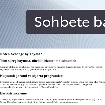
Neden Xchange by Toyota?
Tüm süreç boyunca, nitelikli hizmet maksimumda
Aracınızı alırken de satarken de, tüm süreçlerde güvenilir ve kurumsal hizmet Xchange by Toyota'da. Üstelik
kişiye özel tüm ihtiyaçlarınıza, çözüm odaklı yaklaşımlarla.
Kapsamlı garanti ve sigorta programları
Beğendiğiniz 2. El kapsam dahilindeyse garanti uygulamalarıyla* sunulur, sizin de içiniz hep rahat olur. Ayrıca
2. El Toyota'larda, 10 yaşa kadar ücretsiz güvence Toyota Garanti ON programında.* 2. El garanti
uygulamalarıyla ayrıntılı bilgi websitesi ve Toyota Plazalar'da.
Eksiksiz inceleme
Xchange by Toyota'da satışa sunulan tüm 2. El araçlar, ayrıntılı teknik kontrol ve ekspertizlerden geçer. 2. El
Toyota Hybrid araçlarımızın tümü Hibrit Sağlık Kontrolü'nden sonra satışa sunulur.