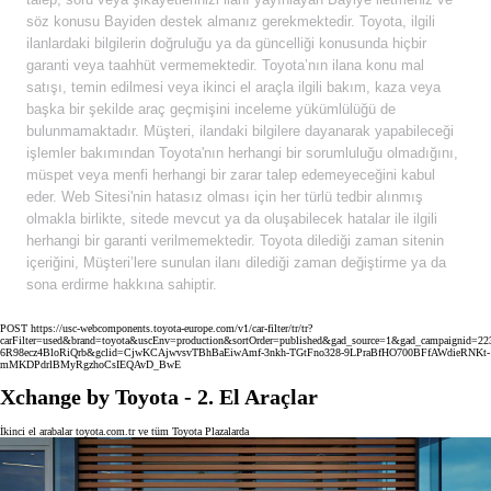
söz konusu Bayiden destek almanız gerekmektedir. Toyota, ilgili
ilanlardaki bilgilerin doğruluğu ya da güncelliği konusunda hiçbir
garanti veya taahhüt vermemektedir. Toyota’nın ilana konu mal
satışı, temin edilmesi veya ikinci el araçla ilgili bakım, kaza veya
başka bir şekilde araç geçmişini inceleme yükümlülüğü de
bulunmamaktadır. Müşteri, ilandaki bilgilere dayanarak yapabileceği
işlemler bakımından Toyota'nın herhangi bir sorumluluğu olmadığını,
müspet veya menfi herhangi bir zarar talep edemeyeceğini kabul
eder. Web Sitesi'nin hatasız olması için her türlü tedbir alınmış
olmakla birlikte, sitede mevcut ya da oluşabilecek hatalar ile ilgili
herhangi bir garanti verilmemektedir. Toyota dilediği zaman sitenin
içeriğini, Müşteri’lere sunulan ilanı dilediği zaman değiştirme ya da
sona erdirme hakkına sahiptir.
POST https://usc-webcomponents.toyota-europe.com/v1/car-filter/tr/tr?
carFilter=used&brand=toyota&uscEnv=production&sortOrder=published&gad_source=1&gad_campaignid
6R98ecz4BloRiQrb&gclid=CjwKCAjwvsvTBhBaEiwAmf-3nkh-TGtFno328-9LPraBfHO700BFfAWdieRNKt-
mMKDPdrlBMyRgzhoCsIEQAvD_BwE
Xchange by Toyota - 2. El Araçlar
İkinci el arabalar toyota.com.tr ve tüm Toyota Plazalarda