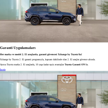
Garanti Uygulamaları
Her marka ve model 2. El araçlarda, garanti güvencesi Xchange by Toyota’da!
Xchange by Toyota 2. El garanti programıyla, kapsam dahilinde olan 2. El araçlar güvence altında.
Ayrıca Toyota marka 2. El araçlarda, 10 yaşa kadar eşsiz avantajlar
Toyota Garanti ON
’da.
İncele