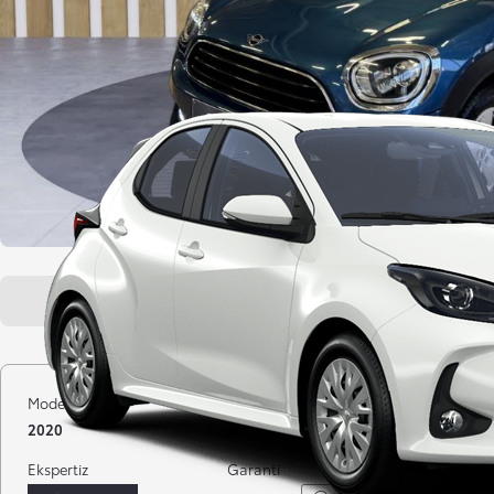
Genel bakış
Araç özellikleri
Model yılı
Kilometre
Yakıt
2020
119.510 km
Benzin
Ekspertiz
Garanti
Distribütö