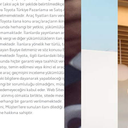
er (aksi açık bir şekilde belirtilmedikçe) bir satış teklifi değildir ve Bayi
ya Toyota Türkiye Pazarlama ve Satış A.Ş.’nin ("Toyota”) adına bir taahhüt
l etmemektedir. Araç fiyatları ilanı veren Bayi tarafından belirlenmekte
Toyota ilana konu araç/araçların ikinci el satış fiyatlarını belirleme
unda herhangi bir yetkisi, yükümlülüğü ve sorumluluğu
mamaktadır. İlanlarda yayınlanan araçların satışlarına esas teşkil
k vergi ve diğer yükümlülüklerin ilan sahibi Bayiden öğrenilmesi
ektedir. İlanlara yönelik her türlü, talep, soru veya şikayetlerinizi ilanı
layan Bayiye iletmeniz ve söz konusu Bayiden destek almanız
mektedir.Toyota, ilgili ilanlardaki bilgilerin doğruluğu ya da güncelliği
unda hiçbir garanti veya taahhüt vermemektedir. Toyota’nın ilana konu
tışı, temin edilmesi veya ikinci el araçla ilgili bakım, kaza veya başka bir
de araç geçmişini inceleme yükümlülüğü de bulunmamaktadır. Müşteri,
aki bilgilere dayanarak yapabileceği işlemler bakımından Toyota'nın
ngi bir sorumluluğu olmadığını, müspet veya menfi herhangi bir zarar
 edemeyeceğini kabul eder. Web Sitesi'nin hatasız olması için her türlü
r alınmış olmakla birlikte, sitede mevcut ya da oluşabilecek hatalar ile
i herhangi bir garanti verilmemektedir. Toyota dilediği zaman sitenin
ğini, Müşteri’lere sunulan ilanı dilediği zaman değiştirme ya da sona
me hakkına sahiptir.