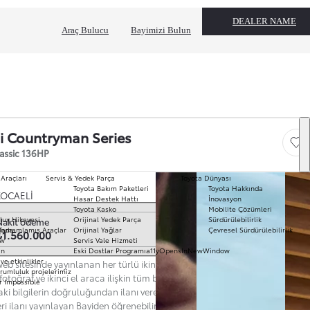
DEALER NAME
Araç Bulucu
Bayimizi Bulun
i Countryman Series
Save
lassic 136HP
 Araçları
Servis & Yedek Parça
Toyota Dünyası
Toyota Bakım Paketleri
Toyota Hakkında
T
KOCAELİ
Hasar Destek Hattı
İnovasyon
mo
Toyota Kasko
Mobilite Çözümleri
Ha
k seç
lux Hikayesi
Orijinal Yedek Parça
Sürdürülebilirlik
Nakit ödeme
To
ında
Tamamlamış Araçlar
Orijinal Yağlar
Çevresel Sürdürülebilirlik
₺1.560.000
Pr
ow
Servis Vale Hizmeti
S
ın
Eski Dostlar Programı
a11yOpensInNewWindow
Hi
ve etkinlikler
eb sitesinde yayınlanan her türlü ikinci el araç ilanına ilişkin açıklama,
Ar
rumluluk projelerimiz
 fotoğraf ve ikinci el araca ilişkin tüm bilgiler ilanı yayınlayan Bayi’ye aittir.
r Impossible
Fi
aki bilgilerin doğruluğundan ilanı veren Bayi sorumludur. Güncel ve nihai
li
eri ilanı yayınlayan Bayiden öğrenebilirsiniz. Web Sitesi'nde yer alan