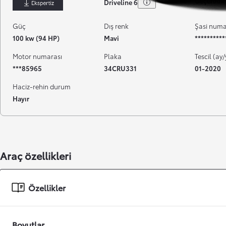
Geçerlilik 
Driveline 6
İndir
Güç
Dış renk
Şasi numa
100 kw (94 HP)
Mavi
*********
Motor numarası
Plaka
Tescil (ay/
***85965
34CRU331
01-2020
Haciz-rehin durum
Hayır
Başlangıç fiyatı
Araç özellikleri
Özellikler
Boyutlar