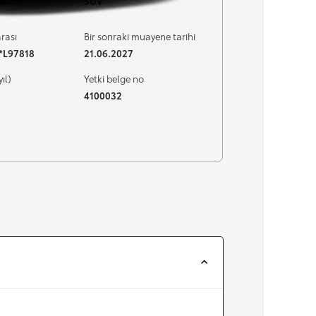
bitti
SUV
rası
Bir sonraki muayene tarihi
**L97818
21.06.2027
yıl)
Yetki belge no
4100032