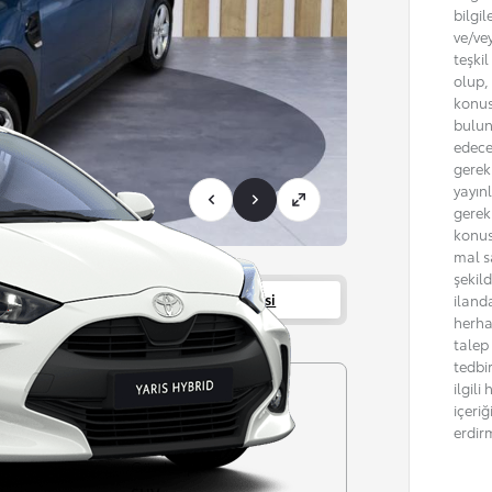
bilgil
ve/ve
teşki
olup, 
konus
bulun
edece
gerekm
yayın
gerek
konus
mal sa
şekil
Servisler
Bayi bilgisi
iland
herha
talep
tedbi
ilgil
Şanzıman
içeri
Otomatik
erdir
r garantisi
Gövde tipi