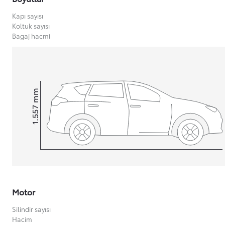
Kapı sayısı
Koltuk sayısı
Bagaj hacmi
Yeni Hilux Yakında
Haberdar olun
mm
1.557
Height
Motor
Silindir sayısı
Hacim