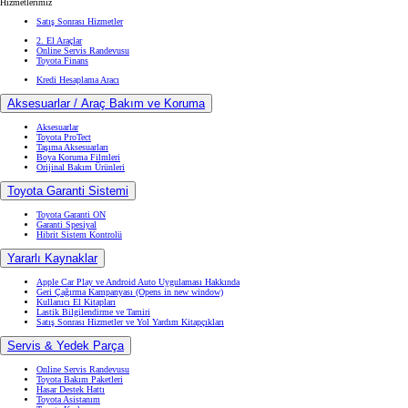
Hizmetlerimiz
Satış Sonrası Hizmetler
2. El Araçlar
Online Servis Randevusu
Toyota Finans
Kredi Hesaplama Aracı
Aksesuarlar / Araç Bakım ve Koruma
Aksesuarlar
Toyota ProTect
Taşıma Aksesuarları
Boya Koruma Filmleri
Orijinal Bakım Ürünleri
Toyota Garanti Sistemi
Toyota Garanti ON
Garanti Spesiyal
Hibrit Sistem Kontrolü
Yararlı Kaynaklar
Apple Car Play ve Android Auto Uygulaması Hakkında
Geri Çağırma Kampanyası
(Opens in new window)
Kullanıcı El Kitapları
Lastik Bilgilendirme ve Tamiri
Satış Sonrası Hizmetler ve Yol Yardım Kitapçıkları
Servis & Yedek Parça
Online Servis Randevusu
Toyota Bakım Paketleri
Hasar Destek Hattı
Toyota Asistanım