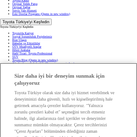
Toyota Kasko
Orijinal Yedek Parça
Orijinal Yağlar
Servis Vale Hizmeti
Eski Dostlar Programı
(Opens in new window)
Toyota Türkiye'yi Keşfedin
Toyota Türkiye'yi Keşfedin
Toyota'da Kariyer
Sosyal Sorumluluk Projelerimiz
Bize Ulaşın
Haberler ve Etkinlikler
ÖTV Muafiyetli Araçlar
Hibrit Arabalar
Hafif Ticari: Toyota Professional
SUV
Toyota Blog
(Opens in new window)
Ağaçlandırma Seferberliği
(Opens in new window)
Yasal Bilgilendirme
Size daha iyi bir deneyim sunmak için
Yasal Bilgilendirme
çalışıyoruz
Yasal Uyarı ve Bilgilendirme
Çerez Politikası
Kişisel Verilerin Korunması
Toyota Türkiye olarak size daha iyi hizmet verebilmek ve
Kişisel Veri Paylaşımı ve İletişim İzni
Bilgi Toplumu Hizmetleri
(Opens in new window)
deneyiminizi daha güvenli, hızlı ve kişiselleştirilmiş hale
TAKATA Hava Yastığı Geri Çağırma
Yakıt Ekonomisi ve CO2 Emisyonu
getirmek amacıyla çerezler kullanıyoruz. “Yalnızca
Kalite Standartları
Pazarlama Faaliyetleri İçin Açık Rıza
zorunlu çerezleri kabul et” seçeneğini tercih etmeniz
Web Erişilebilirlik Beyanı
halinde, ilgi alanlarınıza özel içerikler ve deneyimler
sunmamız mümkün olmayacaktır. Çerez tercihlerinizi
“Çerez Ayarları” bölümünden dilediğiniz zaman