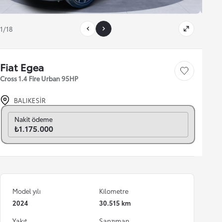
1/18
Fiat Egea
Save car
Cross 1.4 Fire Urban 95HP
BALIKESİR
Aylık seç
Nakit ödeme
₺1.175.000
Model yılı
Kilometre
2024
30.515 km
Yakıt
Şanzıman