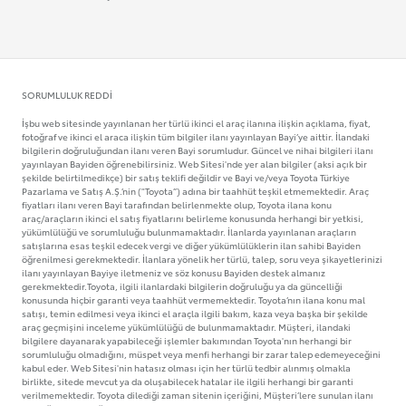
SORUMLULUK REDDI
İşbu web sitesinde yayınlanan her türlü ikinci el araç ilanına ilişkin açıklama, fiyat,
fotoğraf ve ikinci el araca ilişkin tüm bilgiler ilanı yayınlayan Bayi’ye aittir. İlandaki
bilgilerin doğruluğundan ilanı veren Bayi sorumludur. Güncel ve nihai bilgileri ilanı
yayınlayan Bayiden öğrenebilirsiniz. Web Sitesi'nde yer alan bilgiler (aksi açık bir
şekilde belirtilmedikçe) bir satış teklifi değildir ve Bayi ve/veya Toyota Türkiye
Pazarlama ve Satış A.Ş.’nin ("Toyota”) adına bir taahhüt teşkil etmemektedir. Araç
fiyatları ilanı veren Bayi tarafından belirlenmekte olup, Toyota ilana konu
araç/araçların ikinci el satış fiyatlarını belirleme konusunda herhangi bir yetkisi,
yükümlülüğü ve sorumluluğu bulunmamaktadır. İlanlarda yayınlanan araçların
satışlarına esas teşkil edecek vergi ve diğer yükümlülüklerin ilan sahibi Bayiden
öğrenilmesi gerekmektedir. İlanlara yönelik her türlü, talep, soru veya şikayetlerinizi
ilanı yayınlayan Bayiye iletmeniz ve söz konusu Bayiden destek almanız
gerekmektedir.Toyota, ilgili ilanlardaki bilgilerin doğruluğu ya da güncelliği
konusunda hiçbir garanti veya taahhüt vermemektedir. Toyota’nın ilana konu mal
satışı, temin edilmesi veya ikinci el araçla ilgili bakım, kaza veya başka bir şekilde
araç geçmişini inceleme yükümlülüğü de bulunmamaktadır. Müşteri, ilandaki
bilgilere dayanarak yapabileceği işlemler bakımından Toyota'nın herhangi bir
sorumluluğu olmadığını, müspet veya menfi herhangi bir zarar talep edemeyeceğini
kabul eder. Web Sitesi'nin hatasız olması için her türlü tedbir alınmış olmakla
birlikte, sitede mevcut ya da oluşabilecek hatalar ile ilgili herhangi bir garanti
verilmemektedir. Toyota dilediği zaman sitenin içeriğini, Müşteri’lere sunulan ilanı