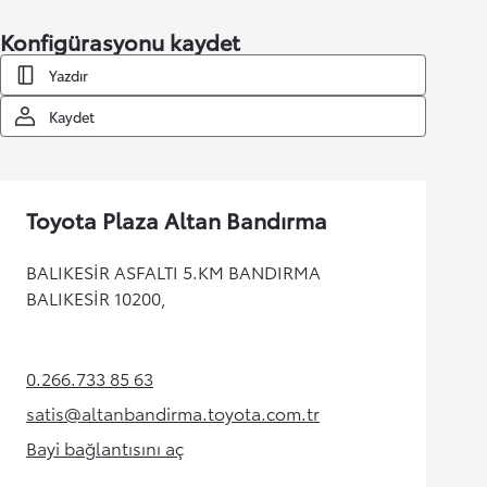
Konfigürasyonu kaydet
Yazdır
Kaydet
Toyota Plaza Altan Bandırma
BALIKESİR ASFALTI 5.KM BANDIRMA
BALIKESİR 10200,
0.266.733 85 63
(Opens in new tab)
satis@altanbandirma.toyota.com.tr
(Opens in new tab)
Bayi bağlantısını aç
(Opens in new tab)