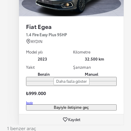
Fiat Egea
1.4 Fire Easy Plus 95HP
AYDIN
Model yılı
Kilometre
2023
32.500 km
Yakıt
Şanzıman
Benzin
Manuel
Daha fazla göster
₺999.000
İncele
Bayiyle iletişime geç
Kaydet
1 benzer araç