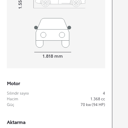
1.556
Height
Width
1.818
mm
Motor
Silindir sayısı
4
Hacim
1.368
cc
Güç
70
kw (94 HP)
Aktarma