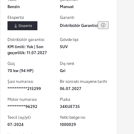
Benzin
Manuel
Ekspertiz
Garanti
Distribütör Garantisi
İndir
Distribütör garantisi
Gövde tipi
KM limiti: Yok | Son
SUV
geçerlilik: 11.07.2027
Güç
Dış renk
70 kw (94 HP)
Gri
Şasi numarası
Bir sonraki muayene tarihi
***********215299
06.07.2027
Motor numarası
Plaka
**********96292
34KUE735
Tescil (ay/yıl)
Yetki belge no
07-2024
1000029