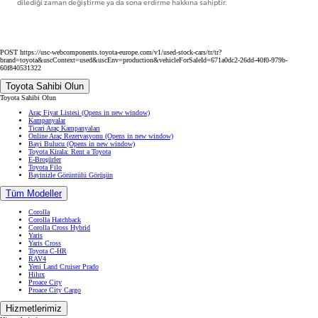
dilediği zaman değiştirme ya da sona erdirme hakkına sahiptir.
POST https://usc-webcomponents.toyota-europe.com/v1/used-stock-cars/tr/tr?
brand=toyota&uscContext=used&uscEnv=production&vehicleForSaleId=671a0dc2-26dd-40f0-979b-
60f840531322
Toyota Sahibi Olun
Toyota Sahibi Olun
Araç Fiyat Listesi
(Opens in new window)
Kampanyalar
Ticari Araç Kampanyaları
Online Araç Rezervasyonu
(Opens in new window)
Bayi Bulucu
(Opens in new window)
Toyota Kirala: Rent a Toyota
E-Broşürler
Toyota Filo
Bayinizle Görüntülü Görüşün
Tüm Modeller
Corolla
Corolla Hatchback
Corolla Cross Hybrid
Yaris
Yaris Cross
Toyota C-HR
RAV4
Yeni Land Cruiser Prado
Hilux
Proace City
Proace City Cargo
Hizmetlerimiz