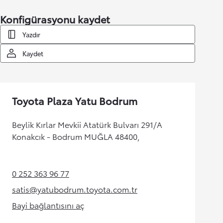
Konfigürasyonu kaydet
Yazdır
Kaydet
Toyota Plaza Yatu Bodrum
Beylik Kırlar Mevkii Atatürk Bulvarı 291/A
Konakcık - Bodrum MUĞLA 48400,
0 252 363 96 77
(Opens in new tab)
satis@yatubodrum.toyota.com.tr
(Opens in new tab)
Bayi bağlantısını aç
(Opens in new tab)