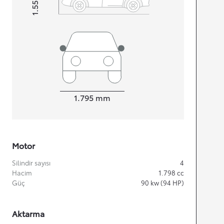
1.555
Height
Width
1.795
mm
Motor
Silindir sayısı
4
Hacim
1.798
cc
Güç
90
kw (94 HP)
Aktarma