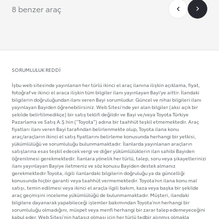
İşbu web sitesinde yayınlanan her türlü ikinci el araç ilanına ilişkin açıklama, fiyat,
fotoğraf ve ikinci el araca ilişkin tüm bilgiler ilanı yayınlayan Bayi’ye aittir. İlandaki
bilgilerin doğruluğundan ilanı veren Bayi sorumludur. Güncel ve nihai bilgileri ilanı
yayınlayan Bayiden öğrenebilirsiniz. Web Sitesi'nde yer alan bilgiler (aksi açık bir
şekilde belirtilmedikçe) bir satış teklifi değildir ve Bayi ve/veya Toyota Türkiye
Pazarlama ve Satış A.Ş.’nin ("Toyota”) adına bir taahhüt teşkil etmemektedir. Araç
fiyatları ilanı veren Bayi tarafından belirlenmekte olup, Toyota ilana konu
araç/araçların ikinci el satış fiyatlarını belirleme konusunda herhangi bir yetkisi,
yükümlülüğü ve sorumluluğu bulunmamaktadır. İlanlarda yayınlanan araçların
satışlarına esas teşkil edecek vergi ve diğer yükümlülüklerin ilan sahibi Bayiden
öğrenilmesi gerekmektedir. İlanlara yönelik her türlü, talep, soru veya şikayetlerinizi
ilanı yayınlayan Bayiye iletmeniz ve söz konusu Bayiden destek almanız
gerekmektedir.Toyota, ilgili ilanlardaki bilgilerin doğruluğu ya da güncelliği
konusunda hiçbir garanti veya taahhüt vermemektedir. Toyota’nın ilana konu mal
satışı, temin edilmesi veya ikinci el araçla ilgili bakım, kaza veya başka bir şekilde
araç geçmişini inceleme yükümlülüğü de bulunmamaktadır. Müşteri, ilandaki
bilgilere dayanarak yapabileceği işlemler bakımından Toyota'nın herhangi bir
sorumluluğu olmadığını, müspet veya menfi herhangi bir zarar talep edemeyeceğini
kabul eder. Web Sitesi'nin hatasız olması için her türlü tedbir alınmış olmakla
birlikte, sitede mevcut ya da oluşabilecek hatalar ile ilgili herhangi bir garanti
verilmemektedir. Toyota dilediği zaman sitenin içeriğini, Müşteri’lere sunulan ilanı
dilediği zaman değiştirme ya da sona erdirme hakkına sahiptir.
POST https://usc-webcomponents.toyota-europe.com/v1/used-stock-cars/tr/tr?
brand=toyota&uscContext=used&uscEnv=production&vehicleForSaleId=ebe1eb56-0a2f-4fd2-ada3-
2417843ae140