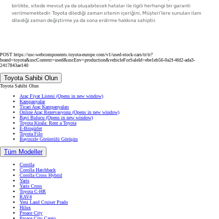
Toyota Sahibi Olun
Toyota Sahibi Olun
Araç Fiyat Listesi
(Opens in new window)
Kampanyalar
Ticari Araç Kampanyaları
Online Araç Rezervasyonu
(Opens in new window)
Bayi Bulucu
(Opens in new window)
Toyota Kirala: Rent a Toyota
E-Broşürler
Toyota Filo
Bayinizle Görüntülü Görüşün
Tüm Modeller
Corolla
Corolla Hatchback
Corolla Cross Hybrid
Yaris
Yaris Cross
Toyota C-HR
RAV4
Yeni Land Cruiser Prado
Hilux
Proace City
Proace City Cargo
Hizmetlerimiz
Hizmetlerimiz
Satış Sonrası Hizmetler
2. El Araçlar
Online Servis Randevusu
Toyota Finans
Kredi Hesaplama Aracı
Aksesuarlar / Araç Bakım ve Koruma