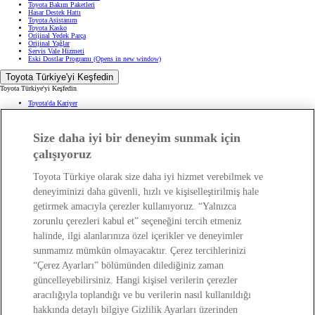
Sosyal Sorumluluk Projelerimiz
Bize Ulaşın
Haberler ve Etkinlikler
ÖTV Muafiyetli Araçlar
Hibrit Arabalar
Hafif Ticari: Toyota Professional
SUV
Toyota Blog
(Opens in new window)
Ağaçlandırma Seferberliği
(Opens in new window)
Yasal Bilgilendirme
Yasal Bilgilendirme
Yasal Uyarı ve Bilgilendirme
Çerez Politikası
Kişisel Verilerin Korunması
Kişisel Veri Paylaşımı ve İletişim İzni
Size daha iyi bir deneyim sunmak için
Bilgi Toplumu Hizmetleri
(Opens in new window)
TAKATA Hava Yastığı Geri Çağırma
çalışıyoruz
Yakıt Ekonomisi ve CO2 Emisyonu
Kalite Standartları
Pazarlama Faaliyetleri İçin Açık Rıza
Toyota Türkiye olarak size daha iyi hizmet verebilmek ve
Web Erişilebilirlik Beyanı
deneyiminizi daha güvenli, hızlı ve kişiselleştirilmiş hale
getirmek amacıyla çerezler kullanıyoruz. “Yalnızca
zorunlu çerezleri kabul et” seçeneğini tercih etmeniz
halinde, ilgi alanlarınıza özel içerikler ve deneyimler
sunmamız mümkün olmayacaktır. Çerez tercihlerinizi
(Opens in new window)
“Çerez Ayarları” bölümünden dilediğiniz zaman
(Opens in new window)
güncelleyebilirsiniz. Hangi kişisel verilerin çerezler
(Opens in new window)
(Opens in new window)
aracılığıyla toplandığı ve bu verilerin nasıl kullanıldığı
(Opens in new window)
hakkında detaylı bilgiye Gizlilik Ayarları üzerinden
Copyright © Toyota 2026