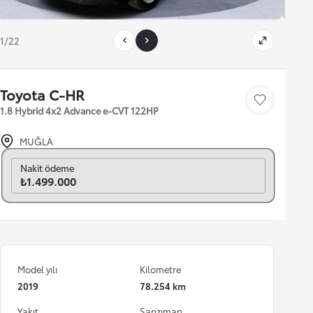
1/22
Toyota C-HR
Save car
1.8 Hybrid 4x2 Advance e-CVT 122HP
MUĞLA
Aylık seç
Nakit ödeme
₺1.499.000
Model yılı
Kilometre
2019
78.254 km
Yakıt
Şanzıman