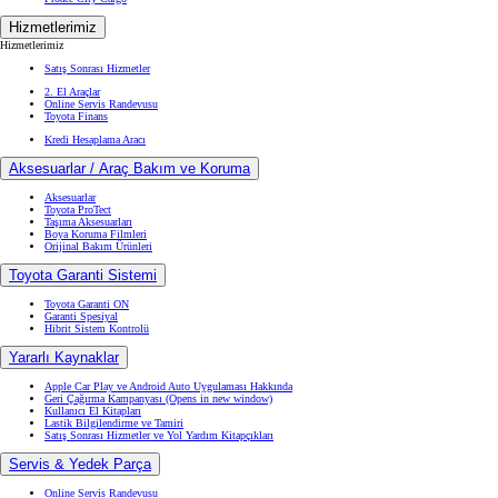
Aksesuarlar
Toyota ProTect
Taşıma Aksesuarları
Boya Koruma Filmleri
Orijinal Bakım Ürünleri
Toyota Garanti Sistemi
Toyota Garanti ON
Garanti Spesiyal
Hibrit Sistem Kontrolü
Yararlı Kaynaklar
Apple Car Play ve Android Auto Uygulaması Hakkında
Geri Çağırma Kampanyası
(Opens in new window)
Kullanıcı El Kitapları
Lastik Bilgilendirme ve Tamiri
Satış Sonrası Hizmetler ve Yol Yardım Kitapçıkları
Servis & Yedek Parça
Online Servis Randevusu
Toyota Bakım Paketleri
Hasar Destek Hattı
Toyota Asistanım
Toyota Kasko
Orijinal Yedek Parça
Orijinal Yağlar
Servis Vale Hizmeti
Eski Dostlar Programı
(Opens in new window)
Toyota Türkiye'yi Keşfedin
Toyota Türkiye'yi Keşfedin
Toyota'da Kariyer