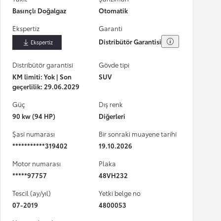
Basınçlı Doğalgaz
Otomatik
Ekspertiz
Garanti
Distribütör Garantisi
İndir
Distribütör garantisi
Gövde tipi
KM limiti: Yok | Son
SUV
geçerlilik: 29.06.2029
Güç
Dış renk
90 kw (94 HP)
Diğerleri
Şasi numarası
Bir sonraki muayene tarihi
***********319402
19.10.2026
Motor numarası
Plaka
*****97757
48VH232
Tescil (ay/yıl)
Yetki belge no
07-2019
4800053