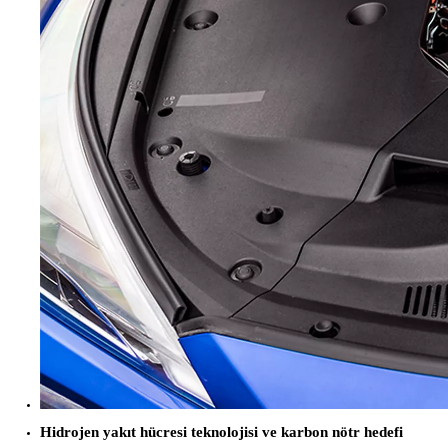
Yeni Hilux Yakında
Haberdar olun
Hidrojen yakıt hücresi teknolojisi ve karbon nötr hedefi