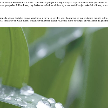
ımlar yapıyor. Hidrojen yakıt hücreli elektrikli araçlar (FCEV'ler), bataryada depolanan elektrikten güç almak yer
nda pompadan doldurulması, beş dakikadan daha kısa sürüyor. Aynı zamanda hidrojen yakıt hücreli araç, konvansi
mı iki faktöre bağlıdır. Bunlar yenilenebilir enerji ile üretilen yeşil hidrojenin varlığı ve Avrupa çapında hidro
a, tüm hidrojen yakıt hücreli araçları destekleyecek ulusal ve Avrupa hidrojen enerjisi altyapılarının geliştiri