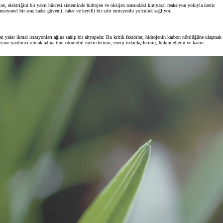
ine, elektriğini bir yakıt hücresi sisteminde hidrojen ve oksijen arasındaki kimyasal reaksiyon yoluyla üretir.
yonel bir araç kadar güvenli, rahat ve keyifli bir sıfır emisyonlu yolculuk sağlıyor.
TAKATA
jen yakıt ikmal istasyonları ağına sahip bir altyapıdır. Bu kritik faktörler, hidrojenin karbon nötrlüğüne ulaşmak
lmesine yardımcı olmak adına tüm otomobil üreticilerinin, enerji tedarikçilerinin, hükümetlerin ve kamu