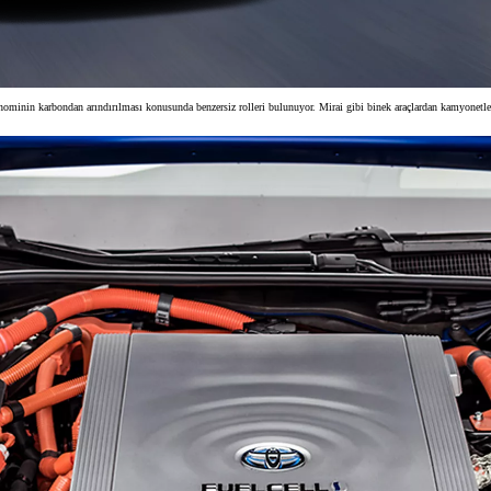
konominin karbondan arındırılması konusunda benzersiz rolleri bulunuyor. Mirai gibi binek araçlardan kamyonetl