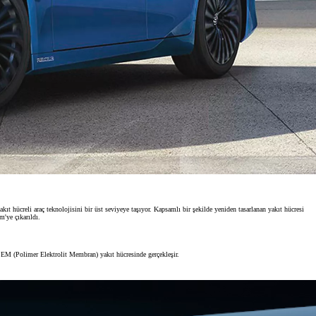
kıt hücreli araç teknolojisini bir üst seviyeye taşıyor. Kapsamlı bir şekilde yeniden tasarlanan yakıt hücresi
m'ye çıkarıldı.
ir PEM (Polimer Elektrolit Membran) yakıt hücresinde gerçekleşir.