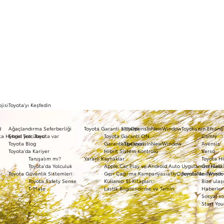
jisi
Toyota'yı Keşfedin
d
Ağaçlandırma Seferberliği
Toyota Garanti Sistemi
a11yOpensInNewWindow
Toyota'nın Efsane
ota Hybrid Tecrübesi
Engel yok, Toyota var
Toyota Garanti ON
Camry
Toyota Blog
Garanti Spesiyal
a11yOpensInNewWindow
Avensis
Toyota'da Kariyer
Hibrit Sistem Kontrolü
Verso
Tanışalım mı?
Yararlı Kaynaklar
Toyota Hi
Toyota'da Yolculuk
Apple Car Play ve Android Auto Uygulaması Hakk
Ömrünü 
Toyota Güvenlik Sistemleri
Geri Çağırma Kampanyası
a11yOpensInNewWind
Toyota ile Tanışın
Toyota Safety Sense
Kullanıcı El Kitapları
Bize ulaş
T-Mate
Lastik Bilgilendirme ve Tamiri
Haberler 
Sosyal so
Start You