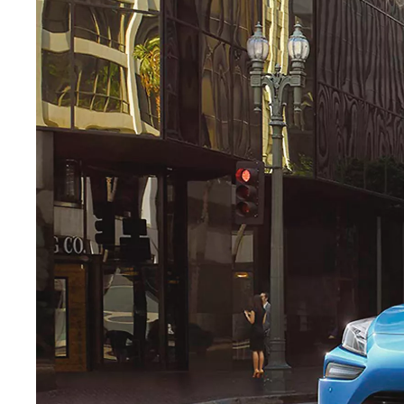
Yeni RAV4
HYBRID
İlk siz haberdar olun