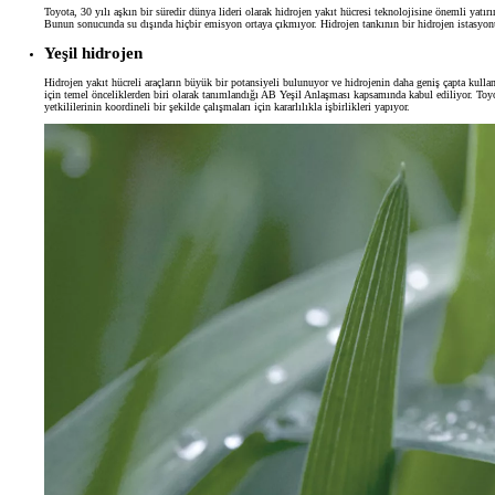
Toyota, 30 yılı aşkın bir süredir dünya lideri olarak hidrojen yakıt hücresi teknolojisine önemli yatır
Bunun sonucunda su dışında hiçbir emisyon ortaya çıkmıyor. Hidrojen tankının bir hidrojen istasyonu
Yeşil hidrojen
Hidrojen yakıt hücreli araçların büyük bir potansiyeli bulunuyor ve hidrojenin daha geniş çapta kullanı
için temel önceliklerden biri olarak tanımlandığı AB Yeşil Anlaşması kapsamında kabul ediliyor. Toyot
yetkililerinin koordineli bir şekilde çalışmaları için kararlılıkla işbirlikleri yapıyor.