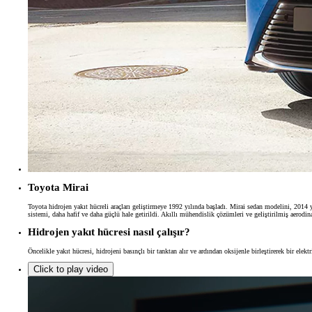
Toyota Mirai
Toyota hidrojen yakıt hücreli araçları geliştirmeye 1992 yılında başladı. Mirai sedan modelini, 2014 yı
sistemi, daha hafif ve daha güçlü hale getirildi. Akıllı mühendislik çözümleri ve geliştirilmiş aerodi
Hidrojen yakıt hücresi nasıl çalışır?
Öncelikle yakıt hücresi, hidrojeni basınçlı bir tanktan alır ve ardından oksijenle birleştirerek bir e
Click to play video