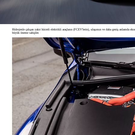
Hidrojenle çalışan yakıt hücreli elektrikli araçların (FCEV'lerin), ulaşımın ve daha geniş anlamda e
büyük öneme sahipler.
Başlangıç fiyatı