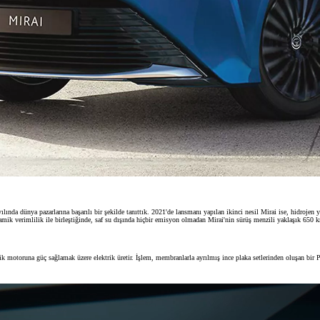
lında dünya pazarlarına başarılı bir şekilde tanıttık. 2021'de lansmanı yapılan ikinci nesil Mirai ise, hidrojen ya
namik verimlilik ile birleştiğinde, saf su dışında hiçbir emisyon olmadan Mirai'nin sürüş menzili yaklaşık 650 k
lektrik motoruna güç sağlamak üzere elektrik üretir. İşlem, membranlarla ayrılmış ince plaka setlerinden oluşan b