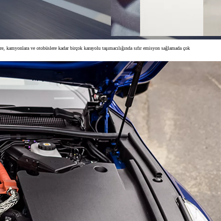
ere, kamyonlara ve otobüslere kadar birçok karayolu taşımacılığında sıfır emisyon sağlamada çok