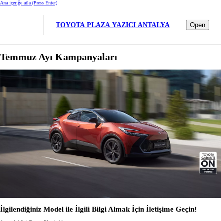
Ana içeriğe atla
(Press Enter)
TOYOTA PLAZA YAZICI ANTALYA
Open
Temmuz Ayı Kampanyaları
İlgilendiğiniz Model ile İlgili Bilgi Almak İçin İletişime Geçin!