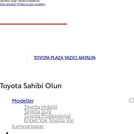
Ayrıntılı bilgi Toyota Plazalar'da.
Sizi arayalım
(Opens in new window)
TOYOTA PLAZA YAZICI ANTALYA
Toyota Sahibi Olun
Modeller
Toyota Hybrid
Toyota SUV
Toyota Professional
Engel Yok Toyota Var
Kampanyalar