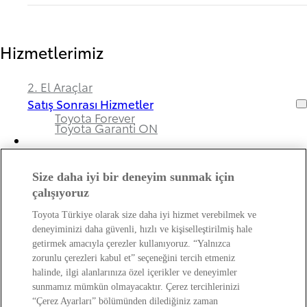
Hizmetlerimiz
2. El Araçlar
Satış Sonrası Hizmetler
Toyota Forever
Toyota Garanti ON
Size daha iyi bir deneyim sunmak için
Bayimiz ve Toyota Hakkında
çalışıyoruz
Toyota Türkiye olarak size daha iyi hizmet verebilmek ve
Hakkımızda
deneyiminizi daha güvenli, hızlı ve kişiselleştirilmiş hale
Bayi Bilgileri
getirmek amacıyla çerezler kullanıyoruz. “Yalnızca
Toyota Hakkında
zorunlu çerezleri kabul et” seçeneğini tercih etmeniz
Bayi Banka Hesap Bilgileri ve Sigorta Şirketleri
Kişisel Verilerin Korunması Hakkında
halinde, ilgi alanlarınıza özel içerikler ve deneyimler
Bilgilendirme
sunmamız mümkün olmayacaktır. Çerez tercihlerinizi
“Çerez Ayarları” bölümünden dilediğiniz zaman