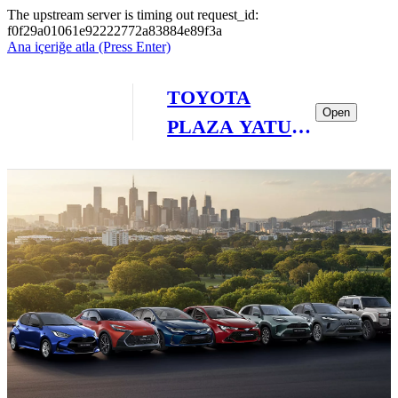
The upstream server is timing out request_id:
f0f29a01061e92222772a83884e89f3a
Ana içeriğe atla
(Press Enter)
TOYOTA
Open
PLAZA YATU
MUĞLA