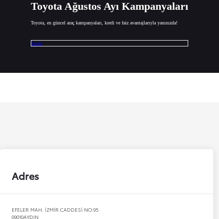
Toyota Ağustos Ayı Kampanyaları
Toyota, en güncel araç kampanyaları, kredi ve faiz avantajlarıyla yanınızda!
İncele
Adres
EFELER MAH. İZMİR CADDESİ NO:95
09010
AYDIN