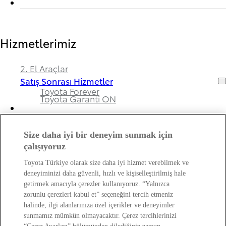
Hizmetlerimiz
2. El Araçlar
Satış Sonrası Hizmetler
Toyota Forever
Toyota Garanti ON
Size daha iyi bir deneyim sunmak için
Bayimiz ve Toyota Hakkında
çalışıyoruz
Toyota Türkiye olarak size daha iyi hizmet verebilmek ve
Hakkımızda
deneyiminizi daha güvenli, hızlı ve kişiselleştirilmiş hale
Bayi Bilgileri
getirmek amacıyla çerezler kullanıyoruz. “Yalnızca
Toyota Hakkında
zorunlu çerezleri kabul et” seçeneğini tercih etmeniz
Bayi Banka Hesap Bilgileri ve Sigorta Şirketleri
Kişisel Verilerin Korunması Hakkında
halinde, ilgi alanlarınıza özel içerikler ve deneyimler
Bilgilendirme
sunmamız mümkün olmayacaktır. Çerez tercihlerinizi