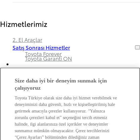
Hizmetlerimiz
2. El Araçlar
Satış Sonrası Hizmetler
Toyota Forever
Toyota Garanti ON
Size daha iyi bir deneyim sunmak için
Bayimiz ve Toyota Hakkında
çalışıyoruz
Toyota Türkiye olarak size daha iyi hizmet verebilmek ve
Hakkımızda
deneyiminizi daha güvenli, hızlı ve kişiselleştirilmiş hale
Bayi Bilgileri
getirmek amacıyla çerezler kullanıyoruz. “Yalnızca
Toyota Hakkında
zorunlu çerezleri kabul et” seçeneğini tercih etmeniz
Bayi Banka Hesap Bilgileri ve Sigorta Şirketleri
Kişisel Verilerin Korunması Hakkında
halinde, ilgi alanlarınıza özel içerikler ve deneyimler
Bilgilendirme
sunmamız mümkün olmayacaktır. Çerez tercihlerinizi
“Çerez Ayarları” bölümünden dilediğiniz zaman