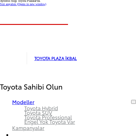
Ayrıntılı bilgi Toyota Plazalar'da.
Sizi arayalım
(Opens in new window)
TOYOTA PLAZA İKBAL
Toyota Sahibi Olun
Modeller
Toyota Hybrid
Toyota SUV
Toyota Professional
Engel Yok Toyota Var
Kampanyalar