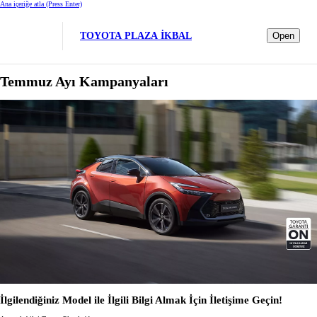
Ana içeriğe atla
(Press Enter)
TOYOTA PLAZA İKBAL
Open
Temmuz Ayı Kampanyaları
İlgilendiğiniz Model ile İlgili Bilgi Almak İçin İletişime Geçin!