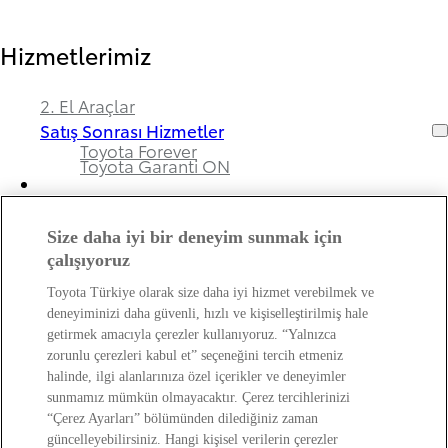
Hizmetlerimiz
2. El Araçlar
Satış Sonrası Hizmetler
Toyota Forever
Toyota Garanti ON
Size daha iyi bir deneyim sunmak için
Bayimiz ve Toyota Hakkında
çalışıyoruz
Toyota Türkiye olarak size daha iyi hizmet verebilmek ve
Hakkımızda
deneyiminizi daha güvenli, hızlı ve kişiselleştirilmiş hale
Bayi Bilgileri
getirmek amacıyla çerezler kullanıyoruz. “Yalnızca
Toyota Hakkında
zorunlu çerezleri kabul et” seçeneğini tercih etmeniz
Bayi Banka Hesap Bilgileri ve Sigorta Şirketleri
Kişisel Verilerin Korunması Hakkında
halinde, ilgi alanlarınıza özel içerikler ve deneyimler
Bilgilendirme
sunmamız mümkün olmayacaktır. Çerez tercihlerinizi
“Çerez Ayarları” bölümünden dilediğiniz zaman
güncelleyebilirsiniz. Hangi kişisel verilerin çerezler