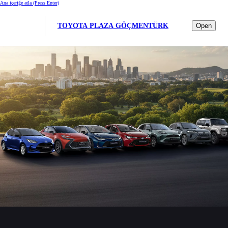
Ana içeriğe atla
(Press Enter)
TOYOTA PLAZA GÖÇMENTÜRK
Open