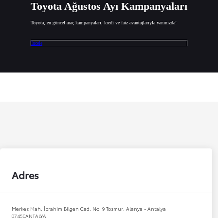
Toyota Ağustos Ayı Kampanyaları
Toyota, en güncel araç kampanyaları, kredi ve faiz avantajlarıyla yanınızda!
İncele
Adres
Merkez Mah. İbrahim Bilgen Cad. No: 9 Tosmur, Alanya - Antalya
07450
ANTALYA