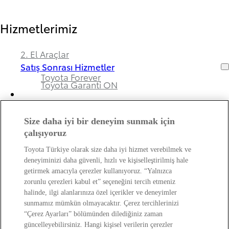
Hizmetlerimiz
2. El Araçlar
Satış Sonrası Hizmetler
Toyota Forever
Toyota Garanti ON
Size daha iyi bir deneyim sunmak için
Bayimiz ve Toyota Hakkında
çalışıyoruz
Toyota Türkiye olarak size daha iyi hizmet verebilmek ve
Hakkımızda
deneyiminizi daha güvenli, hızlı ve kişiselleştirilmiş hale
Bayi Bilgileri
getirmek amacıyla çerezler kullanıyoruz. “Yalnızca
Toyota Hakkında
zorunlu çerezleri kabul et” seçeneğini tercih etmeniz
Bayi Banka Hesap Bilgileri ve Sigorta Şirketleri
Kişisel Verilerin Korunması Hakkında
halinde, ilgi alanlarınıza özel içerikler ve deneyimler
Bilgilendirme
sunmamız mümkün olmayacaktır. Çerez tercihlerinizi
“Çerez Ayarları” bölümünden dilediğiniz zaman
güncelleyebilirsiniz. Hangi kişisel verilerin çerezler