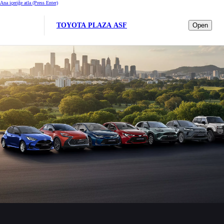
Ana içeriğe atla
(Press Enter)
TOYOTA PLAZA ASF
Open