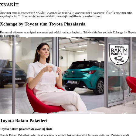
XNAKİT
Aracınızı satmak isterseniz XNAKİT ile anında ön teklif alır, aracınızı nakit satarsınız. Üstelik aracınızı sıfır
veya başka bir 2. El otomobille takas edebilir, avantajlı tekliflerden yararlanırsınız.
Xchange by Toyota tüm Toyota Plazalarda
Kurumsal güvence ve müşteri memnuniyeti odaklı onlarca bayimiz, Türkiye'nin her yerinde Xchange by Toyota
ile hizmetinizde.
Toyota Bakım Paketleri
Toyota bakım paketleriyle avantaj sizde
Toyota Bakım Paketleri, sabit fiyat avantajıyla kaliteli bakım hizmetini bir araya getiriyor. Zengin içerikli