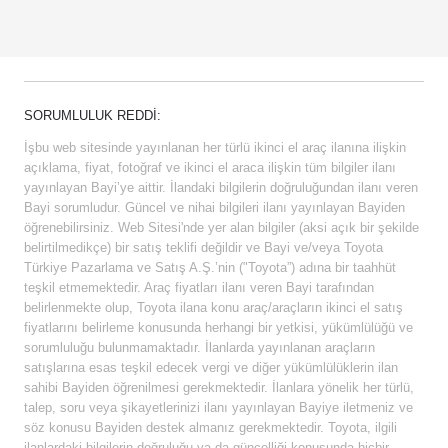
SORUMLULUK REDDI:
İşbu web sitesinde yayınlanan her türlü ikinci el araç ilanına ilişkin
açıklama, fiyat, fotoğraf ve ikinci el araca ilişkin tüm bilgiler ilanı
yayınlayan Bayi’ye aittir. İlandaki bilgilerin doğruluğundan ilanı veren
Bayi sorumludur. Güncel ve nihai bilgileri ilanı yayınlayan Bayiden
öğrenebilirsiniz. Web Sitesi'nde yer alan bilgiler (aksi açık bir şekilde
belirtilmedikçe) bir satış teklifi değildir ve Bayi ve/veya Toyota
Türkiye Pazarlama ve Satış A.Ş.’nin ("Toyota”) adına bir taahhüt
teşkil etmemektedir. Araç fiyatları ilanı veren Bayi tarafından
belirlenmekte olup, Toyota ilana konu araç/araçların ikinci el satış
fiyatlarını belirleme konusunda herhangi bir yetkisi, yükümlülüğü ve
sorumluluğu bulunmamaktadır. İlanlarda yayınlanan araçların
satışlarına esas teşkil edecek vergi ve diğer yükümlülüklerin ilan
sahibi Bayiden öğrenilmesi gerekmektedir. İlanlara yönelik her türlü,
talep, soru veya şikayetlerinizi ilanı yayınlayan Bayiye iletmeniz ve
söz konusu Bayiden destek almanız gerekmektedir. Toyota, ilgili
ilanlardaki bilgilerin doğruluğu ya da güncelliği konusunda hiçbir