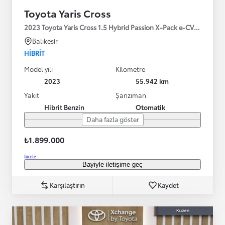
Toyota Yaris Cross
2023 Toyota Yaris Cross 1.5 Hybrid Passion X-Pack e-CVT 116HP
Balıkesir
HIBRIT
Model yılı
Kilometre
2023
55.942 km
Yakıt
Şanzıman
Hibrit Benzin
Otomatik
Daha fazla göster
₺1.899.000
İncele
Bayiyle iletişime geç
Karşılaştırın
Kaydet