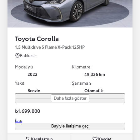
Toyota Corolla
1.5 Multidrive S Flame X-Pack 125HP
Balıkesir
Model yılı
Kilometre
2023
49.336 km
Yakıt
Şanzıman
Benzin
Otomatik
Daha fazla göster
₺1.699.000
İncele
Bayiyle iletişime geç
Karşılaştırın
Kaydet