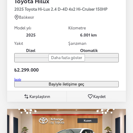
Toyota Hilux
2025 Toyota Hi-Lux 2.4 D-4D 4x2 Hi-Cruiser 150HP
Balıkesir
Model yılı
Kilometre
2025
6.001 km
Yakıt
Şanzıman
Dizel
Otomatik
Daha fazla göster
₺2.299.000
İncele
Bayiyle iletişime geç
Karşılaştırın
Kaydet