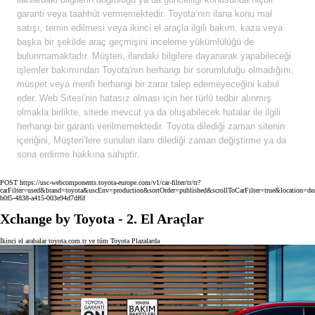
garanti veya taahhüt vermemektedir. Toyota’nın ilana konu mal
satışı, temin edilmesi veya ikinci el araçla ilgili bakım, kaza veya
başka bir şekilde araç geçmişini inceleme yükümlülüğü de
bulunmamaktadır. Müşteri, ilandaki bilgilere dayanarak yapabileceği
işlemler bakımından Toyota'nın herhangi bir sorumluluğu olmadığını,
müspet veya menfi herhangi bir zarar talep edemeyeceğini kabul
eder. Web Sitesi'nin hatasız olması için her türlü tedbir alınmış
olmakla birlikte, sitede mevcut ya da oluşabilecek hatalar ile ilgili
herhangi bir garanti verilmemektedir. Toyota dilediği zaman sitenin
içeriğini, Müşteri’lere sunulan ilanı dilediği zaman değiştirme ya da
sona erdirme hakkına sahiptir.
POST https://usc-webcomponents.toyota-europe.com/v1/car-filter/tr/tr?
carFilter=used&brand=toyota&uscEnv=production&sortOrder=published&scrollToCarFilter=true&location=de
b0f5-4838-a415-003e94d7df6f
Xchange by Toyota - 2. El Araçlar
İkinci el arabalar toyota.com.tr ve tüm Toyota Plazalarda