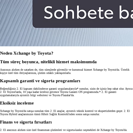
Neden Xchange by Toyota?
Tüm süreç boyunca, nitelikli hizmet maksimumda
Aracınızı alırken de satarken de, tüm süreçlerde güvenilir ve kurumsal hizmet Xchange by Toyota'da. Üstelik
kişiye özel tüm ihtiyaçlarınıza, çözüm odaklı yaklaşımlarla.
Kapsamlı garanti ve sigorta programları
Beğendiğiniz 2. El kapsam dahilindeyse garanti uygulamalarıyla* sunulur, sizin de içiniz hep rahat olur. Ayrıca
2. El Toyota'larda, 10 yaşa kadar ücretsiz güvence Toyota Garanti ON programında.* 2. El garanti
uygulamalarıyla ayrıntılı bilgi websitesi ve Toyota Plazalar'da.
Eksiksiz inceleme
Xchange by Toyota'da satışa sunulan tüm 2. El araçlar, ayrıntılı teknik kontrol ve ekspertizlerden geçer. 2. El
Toyota Hybrid araçlarımızın tümü Hibrit Sağlık Kontrolü'nden sonra satışa sunulur.
Finans ve sigorta fırsatları
2. El aracınızı alırken size özel finansman çözümleri ve sigorta-kasko seçenekleri de Xchange by Toyota'da.