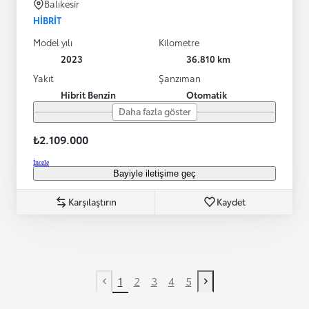
Balıkesir
HIBRIT
Model yılı
Kilometre
2023
36.810 km
Yakıt
Şanzıman
Hibrit Benzin
Otomatik
Daha fazla göster
₺2.109.000
İncele
Bayiyle iletişime geç
Karşılaştırın
Kaydet
1
2
3
4
5
Previous page
Next page