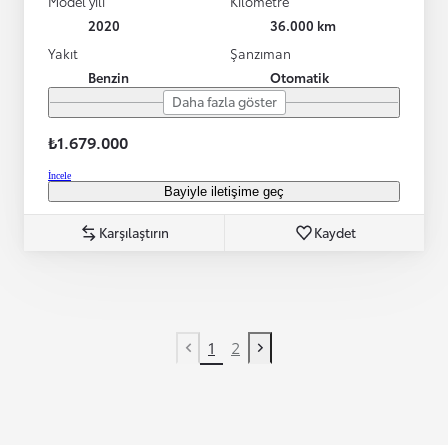
Model yılı
Kilometre
2020
36.000 km
Yakıt
Şanzıman
Benzin
Otomatik
Daha fazla göster
₺1.679.000
İncele
Bayiyle iletişime geç
Karşılaştırın
Kaydet
1
2
Previous page
Next page