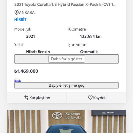
2021 Toyota Corolla 1.8 Hybrid Passion X-Pack E-CVT 122HP
ANKARA
HIBRIT
Model yılı
Kilometre
2021
132.694 km
Yakıt
Şanzıman
Hibrit Benzin
Otomatik
Daha fazla göster
₺1.469.000
İncele
Bayiyle iletişime geç
Karşılaştırın
Kaydet