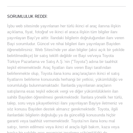
SORUMLULUK REDDI:
İşbu web sitesinde yayınlanan her türlü ikinci el araç ilanına ilişkin
açıklama, fiyat, fotoğraf ve ikinci el araca ilişkin tüm bilgiler ilanı
yayınlayan Bayi’ye aittir. İlandaki bilgilerin doğruluğundan ilanı veren
Bayi sorumludur. Güncel ve nihai bilgileri ilanı yayınlayan Bayiden
öğrenebilirsiniz. Web Sitesi'nde yer alan bilgiler (aksi açık bir şekilde
belirtilmedikçe) bir satış teklifi değildir ve Bayi ve/veya Toyota
Türkiye Pazarlama ve Satış A.Ş.’nin ("Toyota”) adına bir taahhüt
teşkil etmemektedir. Araç fiyatları ilanı veren Bayi tarafından
belirlenmekte olup, Toyota ilana konu araç/araçların ikinci el satış
fiyatlarını belirleme konusunda herhangi bir yetkisi, yükümlülüğü ve
sorumluluğu bulunmamaktadır. İlanlarda yayınlanan araçların
satışlarına esas teşkil edecek vergi ve diğer yükümlülüklerin ilan
sahibi Bayiden öğrenilmesi gerekmektedir. İlanlara yönelik her türlü,
talep, soru veya şikayetlerinizi ilanı yayınlayan Bayiye iletmeniz ve
söz konusu Bayiden destek almanız gerekmektedir. Toyota, ilgili
ilanlardaki bilgilerin doğruluğu ya da güncelliği konusunda hiçbir
garanti veya taahhüt vermemektedir. Toyota’nın ilana konu mal
satışı, temin edilmesi veya ikinci el araçla ilgili bakım, kaza veya
başka bir şekilde araç geçmişini inceleme yükümlülüğü de