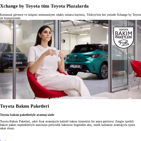
Xchange by Toyota tüm Toyota Plazalarda
Kurumsal güvence ve müşteri memnuniyeti odaklı onlarca bayimiz, Türkiye'nin her yerinde Xchange by Toyota
ile hizmetinizde.
Toyota Bakım Paketleri
Toyota bakım paketleriyle avantaj sizde
Toyota Bakım Paketleri, sabit fiyat avantajıyla kaliteli bakım hizmetini bir araya getiriyor. Zengin içerikli
bakım paketi seçenekleriyle aracınızın periyodik bakımını bugünden alın, esnek kullanım avantajıyla içiniz
rahat olsun.