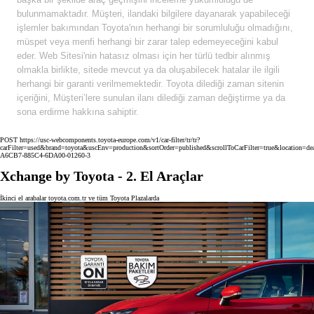
bulunmamaktadır. Müşteri, ilandaki bilgilere dayanarak yapabileceği
işlemler bakımından Toyota'nın herhangi bir sorumluluğu olmadığını,
müspet veya menfi herhangi bir zarar talep edemeyeceğini kabul
eder. Web Sitesi'nin hatasız olması için her türlü tedbir alınmış
olmakla birlikte, sitede mevcut ya da oluşabilecek hatalar ile ilgili
herhangi bir garanti verilmemektedir. Toyota dilediği zaman sitenin
içeriğini, Müşteri’lere sunulan ilanı dilediği zaman değiştirme ya da
sona erdirme hakkına sahiptir.
POST https://usc-webcomponents.toyota-europe.com/v1/car-filter/tr/tr?
carFilter=used&brand=toyota&uscEnv=production&sortOrder=published&scrollToCarFilter=true&location=
A6CB7-885C4-6DA00-01260-3
Xchange by Toyota - 2. El Araçlar
İkinci el arabalar toyota.com.tr ve tüm Toyota Plazalarda