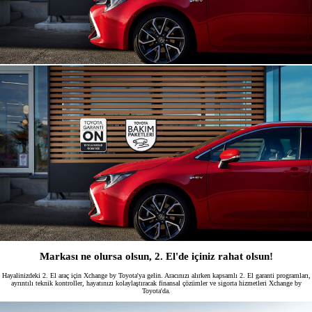
Markası ne olursa olsun, 2. El'de içiniz rahat olsun!
Hayalinizdeki 2. El araç için Xchange by Toyota'ya gelin. Aracınızı alırken kapsamlı 2. El garanti programları,
ayrıntılı teknik kontroller, hayatınızı kolaylaştıracak finansal çözümler ve sigorta hizmetleri Xchange by
Toyota'da.