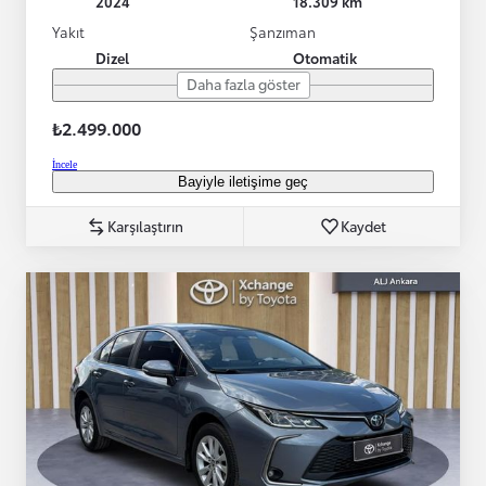
2024
18.309 km
Yakıt
Şanzıman
Dizel
Otomatik
Daha fazla göster
₺2.499.000
İncele
Bayiyle iletişime geç
Karşılaştırın
Kaydet