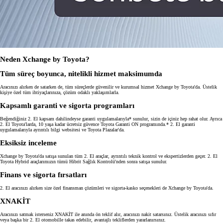
Neden Xchange by Toyota?
Tüm süreç boyunca, nitelikli hizmet maksimumda
Aracınızı alırken de satarken de, tüm süreçlerde güvenilir ve kurumsal hizmet Xchange by Toyota'da. Üstelik
kişiye özel tüm ihtiyaçlarınıza, çözüm odaklı yaklaşımlarla.
Kapsamlı garanti ve sigorta programları
Beğendiğiniz 2. El kapsam dahilindeyse garanti uygulamalarıyla* sunulur, sizin de içiniz hep rahat olur. Ayrıca
2. El Toyota'larda, 10 yaşa kadar ücretsiz güvence Toyota Garanti ON programında.* 2. El garanti
uygulamalarıyla ayrıntılı bilgi websitesi ve Toyota Plazalar'da.
Eksiksiz inceleme
Xchange by Toyota'da satışa sunulan tüm 2. El araçlar, ayrıntılı teknik kontrol ve ekspertizlerden geçer. 2. El
Toyota Hybrid araçlarımızın tümü Hibrit Sağlık Kontrolü'nden sonra satışa sunulur.
Finans ve sigorta fırsatları
2. El aracınızı alırken size özel finansman çözümleri ve sigorta-kasko seçenekleri de Xchange by Toyota'da.
XNAKİT
Aracınızı satmak isterseniz XNAKİT ile anında ön teklif alır, aracınızı nakit satarsınız. Üstelik aracınızı sıfır
veya başka bir 2. El otomobille takas edebilir, avantajlı tekliflerden yararlanırsınız.